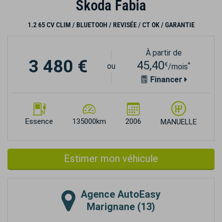
Skoda Fabia
1.2 65 CV CLIM / BLUETOOH / REVISÉE / CT OK / GARANTIE
À partir de
3 480 €
45,40
€
*
ou
/mois
Financer
Essence
135000km
2006
MANUELLE
Estimer mon véhicule
Agence
AutoEasy
Marignane (13)