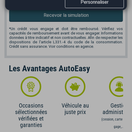
Personnaliser
*
Mensualité :
45,40
€/mois
Recevoir la simulation
*Un crédit vous engage et doit être remboursé. Vérifiez vos
capacités de remboursement avant de vous engager. Informations
données à titre indicatif et non contractuelles. Afin de respecter les
dispositions de l'article L331.-4 du code de la consommation.
Crédit sans assurance. Voir conditions en agence.
Les Avantages AutoEasy
Occasions
Véhicule au
Gestion
sélectionnées
juste prix
administrati
vérifiées et
(cession, carte grise,
garanties
gage,...)