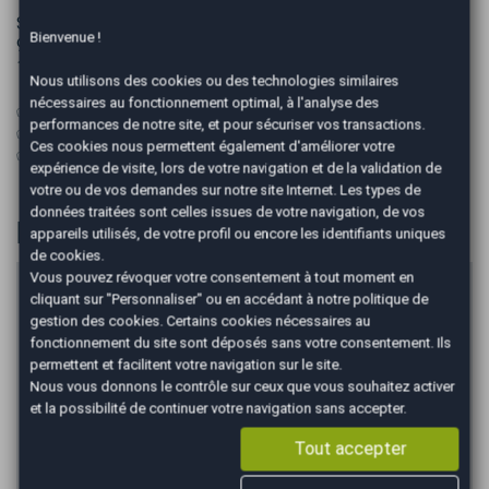
Samedi
Bienvenue !
9h00 – 12h00
14h00 – 17h00
Nous utilisons des cookies ou des technologies similaires
nécessaires au fonctionnement optimal, à l'analyse des
✅ Véhicule visible uniquement sur rendez-vous
performances de notre site, et pour sécuriser vos transactions.
✅ Sous réserve d’erreurs de saisie ou omissions
Ces cookies nous permettent également d'améliorer votre
✅ Véhicule sélectionné et garanti par le réseau AutoEasy
expérience de visite, lors de votre navigation et de la validation de
votre ou de vos demandes sur notre site Internet. Les types de
données traitées sont celles issues de votre navigation, de vos
Financer
appareils utilisés, de votre profil ou encore les identifiants uniques
de cookies.
Vous pouvez révoquer votre consentement à tout moment en
Prix du véhicule
cliquant sur "Personnaliser" ou en accédant à notre
politique de
gestion des cookies
. Certains cookies nécessaires au
€
fonctionnement du site sont déposés sans votre consentement. Ils
Apport en €
permettent et facilitent votre navigation sur le site.
Nous vous donnons le contrôle sur ceux que vous souhaitez activer
€
et la possibilité de continuer votre navigation sans accepter.
Durée
Tout accepter