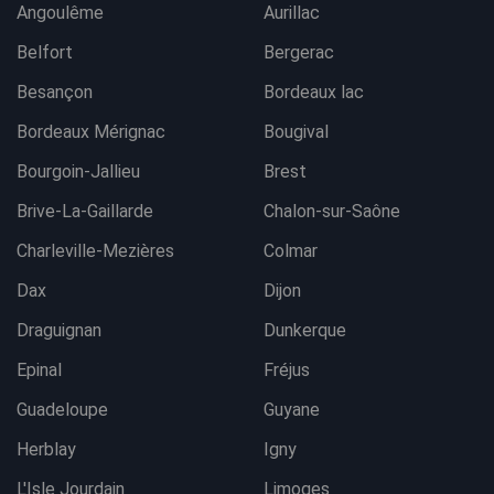
Angoulême
Aurillac
Belfort
Bergerac
Besançon
Bordeaux lac
Bordeaux Mérignac
Bougival
Bourgoin-Jallieu
Brest
Brive-La-Gaillarde
Chalon-sur-Saône
Charleville-Mezières
Colmar
Dax
Dijon
Draguignan
Dunkerque
Epinal
Fréjus
Guadeloupe
Guyane
Herblay
Igny
L'Isle Jourdain
Limoges