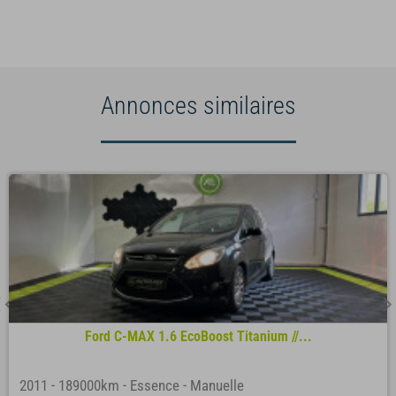
Annonces similaires
Ford C-MAX 1.6 EcoBoost Titanium //...
2011
-
189000km
-
Essence
-
Manuelle