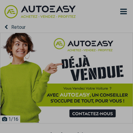
Retour
1
/16