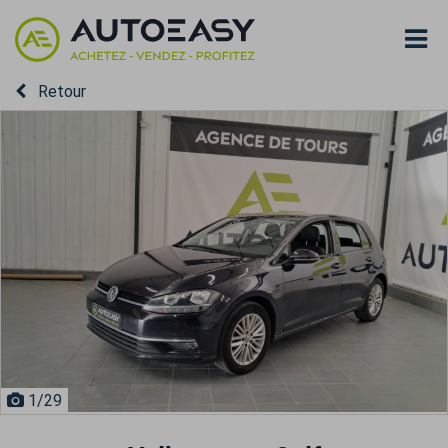
Retour
1
/29