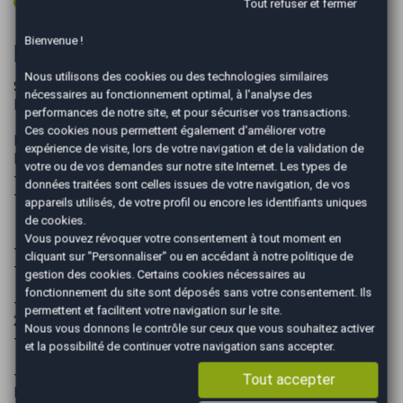
Volant multifonctions
Tout refuser et fermer
Bienvenue !
Informations complémentaires
Nous utilisons des cookies ou des technologies similaires
SUPERBE VOLKSWAGEN Golf VII Phase 2 1.0 TSI 115
nécessaires au fonctionnement optimal, à l'analyse des
BlueMotion Confortline - SUIVI ENTRETIEN -
performances de notre site, et pour sécuriser vos transactions.
Ces cookies nous permettent également d'améliorer votre
EQUIPEMENTS EN OPTION INCLUSES :
expérience de visite, lors de votre navigation et de la validation de
Noir Intense 710 € TTC
votre ou de vos demandes sur notre site Internet. Les types de
- Noir
données traitées sont celles issues de votre navigation, de vos
- Peinture nacrée
appareils utilisés, de votre profil ou encore les identifiants uniques
de cookies.
Vous pouvez révoquer votre consentement à tout moment en
- suivi entretien , double de clés
cliquant sur "Personnaliser" ou en accédant à notre
politique de
-aucun frais a prévoir-
gestion des cookies
. Certains cookies nécessaires au
fonctionnement du site sont déposés sans votre consentement. Ils
- DISTRIBUTION PAR COURROIE SECHE ( 10ANS OU
permettent et facilitent votre navigation sur le site.
200000 KMS) -
Nous vous donnons le contrôle sur ceux que vous souhaitez activer
- ECHEANCE VIDANGE : 1AN / 15 000 KMS
et la possibilité de continuer votre navigation sans accepter.
-- REVISION SERVICE A + PNEUS AV ET PLAQ AV ( POUR
Tout accepter
LA VENTE )