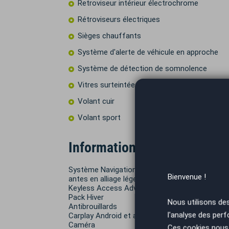
Retroviseur intérieur électrochrome
Rétroviseurs électriques
Sièges chauffants
Système d'alerte de véhicule en approche
Système de détection de somnolence
Vitres surteintées
Volant cuir
Volant sport
Informations complémentai
Système Navigation & Infotainment Discover P
Bienvenue !
antes en alliage léger 18" Bakersfield
Keyless Access Advanced avec alarme
Pack Hiver
Nous utilisons de
Antibrouillards
l'analyse des perf
Carplay Android et apple sans fil
Caméra
Ces cookies nous 