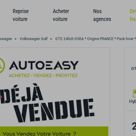
Reprise
Acheter
Nos
De
voiture
voiture
agences
fr
swagen
Volkswagen Golf
GTE 245ch DSG6 * Origine FRANCE * Pack hiver * I
GT
Hyb