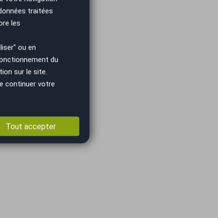
 données traitées
ore les
iser" ou en
 fonctionnement du
on sur le site.
e continuer votre
Tout accepter