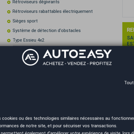
Rétroviseurs dégivrants
Rétroviseurs rabattables électriquement
Sièges sport
RE
Système de détection d'obstacles
SA
Type Essieu 4x2
ES
PA
Volant chauffant
Volant multifonctions
Tout
res
ro
s cookies ou des technologies similaires nécessaires au fonctionne
ormances de notre site, et pour sécuriser vos transactions.
permettent également d'améliorer votre expérience de visite, lors d