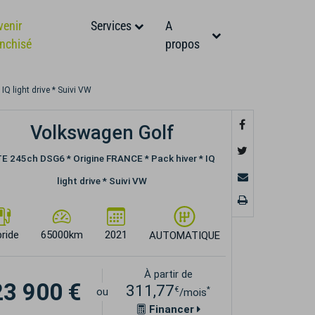
venir
Services
A
anchisé
propos
Q light drive * Suivi VW
Volkswagen Golf
E 245ch DSG6 * Origine FRANCE * Pack hiver * IQ
light drive * Suivi VW
ride
65000km
2021
AUTOMATIQUE
À partir de
23 900 €
311,77
€
*
ou
/mois
Financer