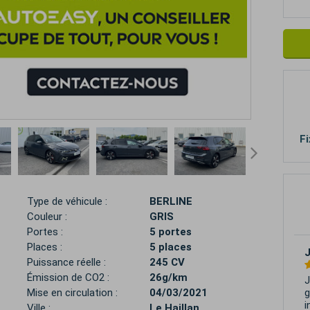
Fi
Type de véhicule :
BERLINE
Couleur :
GRIS
Portes :
5 portes
Places :
5 places
Puissance réelle :
245 CV
Émission de CO2 :
26g/km
J
g
Mise en circulation :
04/03/2021
i
Ville :
Le Haillan