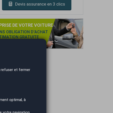
Devis assurance en 3 clics
PRISE DE VOTRE VOITURE
NS OBLIGATION D'ACHAT
TIMATION GRATUITE
IEMENT IMMÉDIAT.
 refuser et fermer
ment optimal, à
e votre navigation