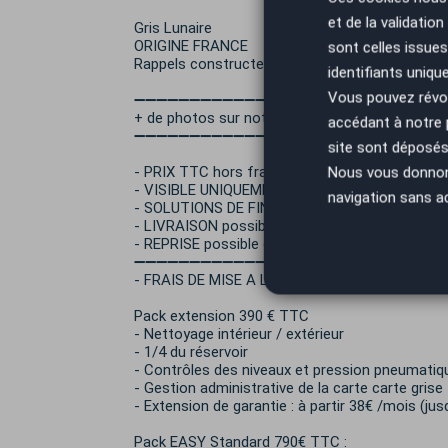
et de la validatio
Gris Lunaire
ORIGINE FRANCE
sont celles issues
Rappels constructeur à jour
identifiants uniqu
Vous pouvez révoq
➖➖➖➖➖➖➖➖➖➖➖➖➖➖➖➖➖
+ de photos sur notre site autoeasy agence M
accédant à notre
➖➖➖➖➖➖➖➖➖➖➖➖➖➖➖➖➖
site sont déposés 
- PRIX TTC hors frais de mise à la route et cart
Nous vous donnons 
- VISIBLE UNIQUEMENT SUR RENDEZ-VOUS
navigation sans a
- SOLUTIONS DE FINANCEMENT : possible de 12
- LIVRAISON possible dans toute la France à vot
- REPRISE possible de votre ancien véhicule.
➖➖➖➖➖➖➖➖➖➖➖➖➖➖➖➖➖
- FRAIS DE MISE A LA ROUTE :
Pack extension 390 € TTC
- Nettoyage intérieur / extérieur
- 1/4 du réservoir
- Contrôles des niveaux et pression pneumatiq
- Gestion administrative de la carte carte grise
- Extension de garantie : à partir 38€ /mois (ju
Pack EASY Standard 790€ TTC :