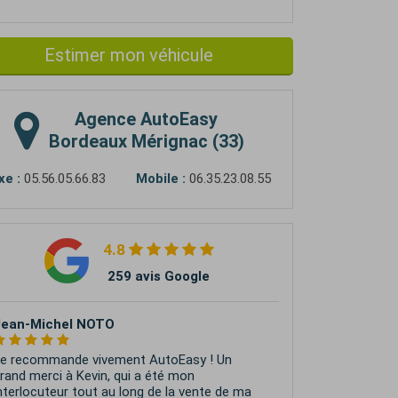
Estimer mon véhicule
Agence
AutoEasy
Bordeaux Mérignac (33)
xe :
05.56.05.66.83
Mobile :
06.35.23.08.55
4.8
259 avis Google
Jean-Michel NOTO
e recommande vivement AutoEasy ! Un
rand merci à Kevin, qui a été mon
nterlocuteur tout au long de la vente de ma