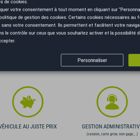
es de cookies.
€
uer votre consentement à tout moment en cliquant sur "Personnal
politique de gestion des cookies
. Certains cookies nécessaires au
Recevoir la simulation
sans votre consentement. Ils permettent et facilitent votre navigati
le contrôle sur ceux que vous souhaitez activer et la possibilité d
ifiez vos capacités de remboursement avant de vous engager.
elles. Afin de respecter les dispositions de l'article L331.-4 du
ccepter.
 conditions en agence.
Personnaliser
VÉHICULE AU JUSTE PRIX
GESTION ADMINISTRATIV
(cession, carte grise, non gage,...)