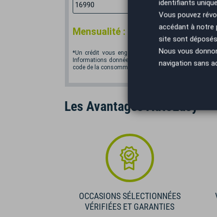
identifiants uniqu
€
Vous pouvez révoq
accédant à notre
*
Mensualité :
221,63
€/mois
site sont déposés 
Nous vous donnons 
*Un crédit vous engage et doit être remboursé. Vér
Informations données à titre indicatif et non contractu
navigation sans a
code de la consommation. Crédit sans assurance. Voir
Les Avantages AutoEasy
OCCASIONS SÉLECTIONNÉES
VÉRIFIÉES ET GARANTIES