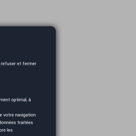
 refuser et fermer
ment optimal, à
e votre navigation
 données traitées
ore les