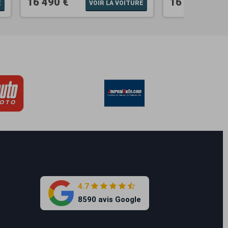
16 490 €
16 990 €
E
VOIR LA VOITURE
4.7
8590 avis Google