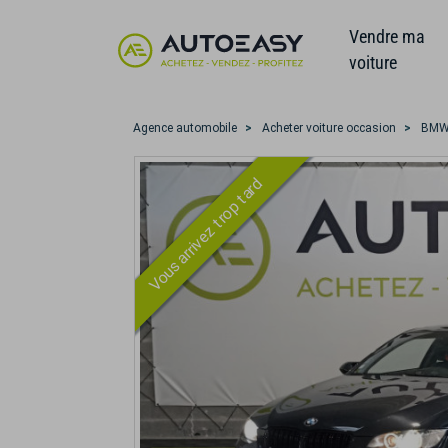
Vendre ma
voiture
Agence automobile
Acheter voiture occasion
BM
Vous arrivez trop tard