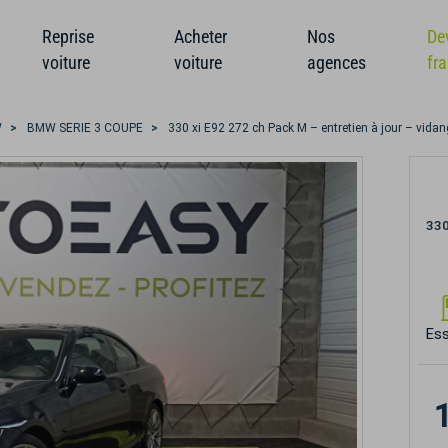
Reprise
Acheter
Nos
De
voiture
voiture
agences
fr
W
BMW SERIE 3 COUPE
330 xi E92 272 ch Pack M – entretien à jour – vidan
330
Es