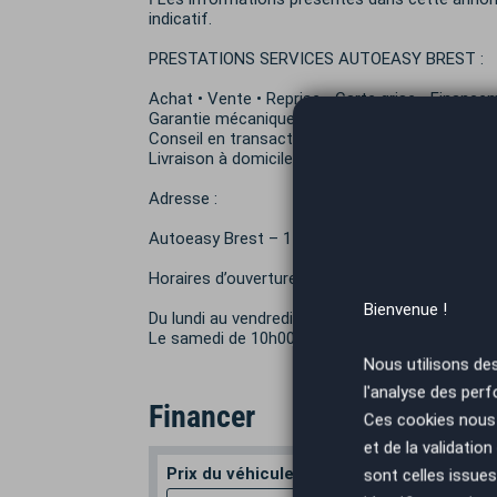
indicatif.
PRESTATIONS SERVICES AUTOEASY BREST :
Achat • Vente • Reprise • Carte grise • Finance
Garantie mécanique jusqu’à 48 mois • Sécurisa
Conseil en transaction automobile • Nettoyage 
Livraison à domicile (max 100 km) • Prise en c
Adresse :
Autoeasy Brest – 14 Ter Rue Henri Becquerel,
Horaires d’ouverture :
Bienvenue !
Du lundi au vendredi de 10h00 à 18h30
Le samedi de 10h00 à 15h00
Nous utilisons de
l'analyse des perf
Financer
Ces cookies nous 
et de la validatio
Prix du véhicule
Apport en
sont celles issues