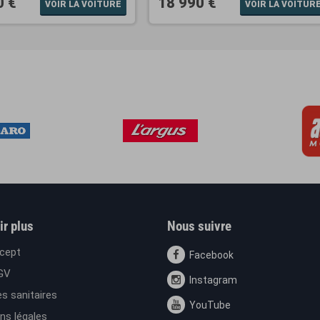
0 €
18 990 €
VOIR LA VOITURE
VOIR LA VOITUR
ir plus
Nous suivre
cept
Facebook
GV
Instagram
s sanitaires
YouTube
ns légales