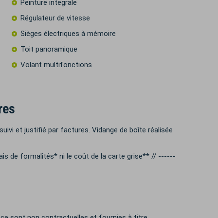
Peinture integrale
Régulateur de vitesse
Sièges électriques à mémoire
Toit panoramique
Volant multifonctions
res
ivi et justifié par factures. Vidange de boîte réalisée
rais de formalités* ni le coût de la carte grise** // ------
ce sont non contractuelles et fournies à titre