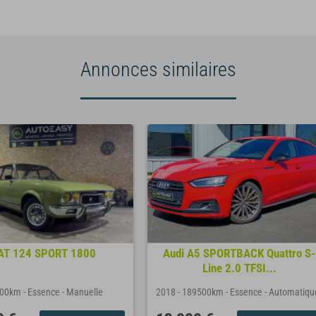
Annonces similaires
AT 124 SPORT 1800
Audi A5 SPORTBACK Quattro S-
Line 2.0 TFSI...
000km
-
Essence
-
Manuelle
2018
-
189500km
-
Essence
-
Automatiqu