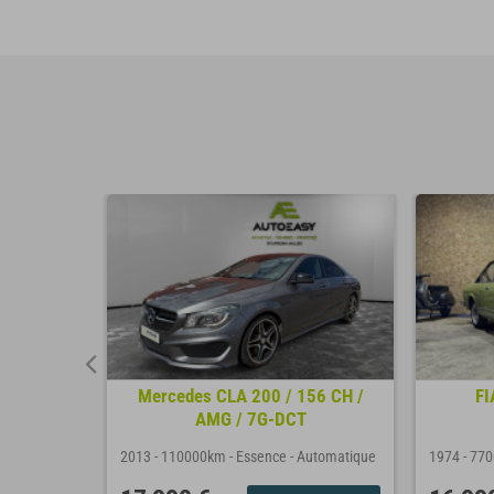
BOOST
Mercedes CLA 200 / 156 CH /
FI
...
AMG / 7G-DCT
nuelle
2013
-
110000km
-
Essence
-
Automatique
1974
-
77