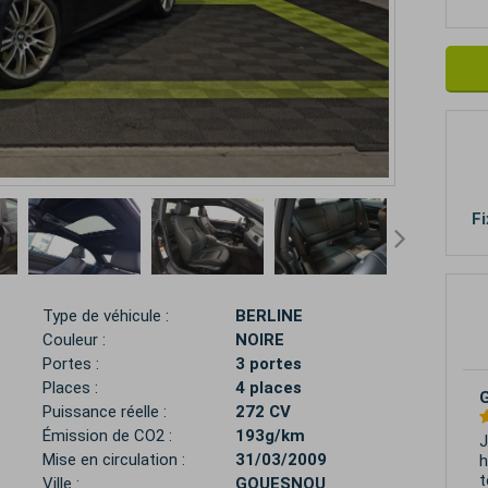
Fi
Type de véhicule :
BERLINE
Couleur :
NOIRE
Portes :
3 portes
Places :
4 places
Puissance réelle :
272 CV
Émission de CO2 :
193g/km
E
Mise en circulation :
31/03/2009
V
Ville :
GOUESNOU