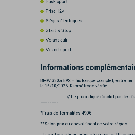
Pack sport
Prise 12v
Sièges électriques
Start & Stop
Volant cuir
Volant sport
Informations complémentai
BMW 330xi E92 – historique complet, entretien su
le 16/10/2025. Kilométrage vérifié.
-------------- // Le prix indiqué n’inclut pas les f
----------
*Frais de formalités 490€
**Selon prix du cheval fiscal de votre région
ℹ️ Les informations présentes dans cette annon