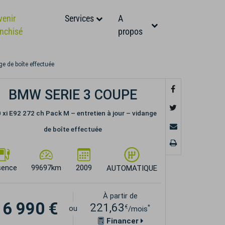
venir
Services
A
anchisé
propos
ge de boîte effectuée
BMW SERIE 3 COUPE
 xi E92 272 ch Pack M – entretien à jour – vidange
de boîte effectuée
sence
99697km
2009
AUTOMATIQUE
À partir de
16 990 €
221,63
€
*
ou
/mois
Financer