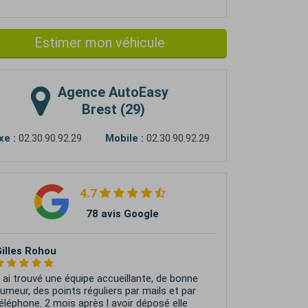
Estimer mon véhicule
Agence
AutoEasy
Brest (29)
xe :
02.30.90.92.29
Mobile :
02.30.90.92.29
4.7
78 avis Google
Romain Roget
quipe sympa, professionnelle et efficace.
éhicule vendu en à peine 3 semaines.