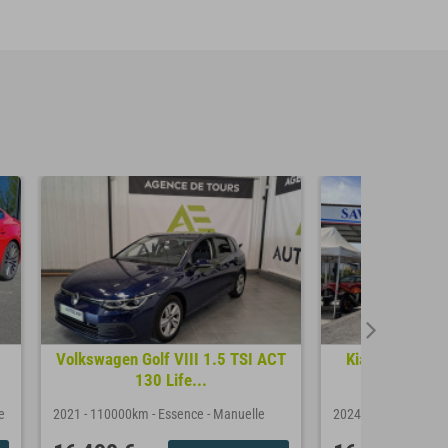
Volkswagen Golf VIII 1.5 TSI ACT
Kia Ceed 1.0 
130 Life...
e
2021
-
110000km
-
Essence
-
Manuelle
2024
-
30637km
-
Es