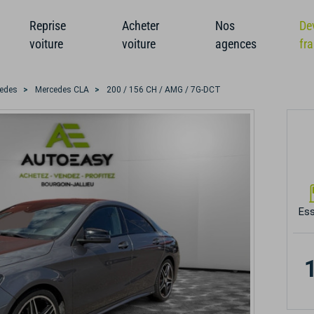
Reprise
Acheter
Nos
De
voiture
voiture
agences
fr
edes
Mercedes CLA
200 / 156 CH / AMG / 7G-DCT
Es