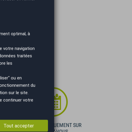
ment optimal, à
e votre navigation
 données traitées
ore les
iser" ou en
 fonctionnement du
on sur le site.
e continuer votre
E
VISIBLE UNIQUEMENT SUR
Tout accepter
RENDEZ-VOUS