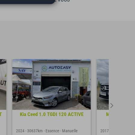
T
Kia Ceed 1.0 TGDI 120 ACTIVE
Mercedes CLA
Fascinat
2024
-
30637km
-
Essence
-
Manuelle
2017
-
138000km
-
E