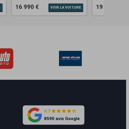
16 990 €
19 990 €
E
VOIR LA VOITURE
4.7
8590 avis Google