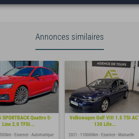
(cession, carte grise, non gage,...)
Annonces similaires
5 SPORTBACK Quattro S-
Volkswagen Golf VIII 1.5 TSI AC
Line 2.0 TFSI...
130 Life...
9500km
-
Essence
-
Automatique
2021
-
110000km
-
Essence
-
Manuelle