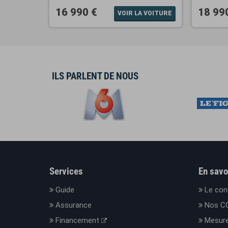
16 990 €
18 99
A VOITURE
VOIR LA VOITURE
ILS PARLENT DE NOUS
Services
En savo
Guide
Le con
Assurance
Nos C
Financement
Mesure