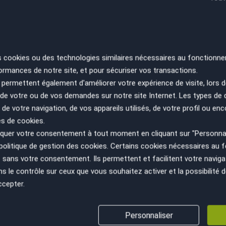
€
Recevoir la simulation
s cookies ou des technologies similaires nécessaires au fonctionne
ifiez vos capacités de remboursement avant de vous engager.
ormances de notre site, et pour sécuriser vos transactions.
elles. Afin de respecter les dispositions de l'article L331.-4 du
 conditions en agence.
permettent également d'améliorer votre expérience de visite, lors d
n de votre ou de vos demandes sur notre site Internet. Les types de
 de votre navigation, de vos appareils utilisés, de votre profil ou enc
es de cookies.
uer votre consentement à tout moment en cliquant sur "Personnal
politique de gestion des cookies
. Certains cookies nécessaires au
sans votre consentement. Ils permettent et facilitent votre navigati
le contrôle sur ceux que vous souhaitez activer et la possibilité d
ccepter.
VÉHICULE AU JUSTE PRIX
GESTION ADMINISTRATIV
Personnaliser