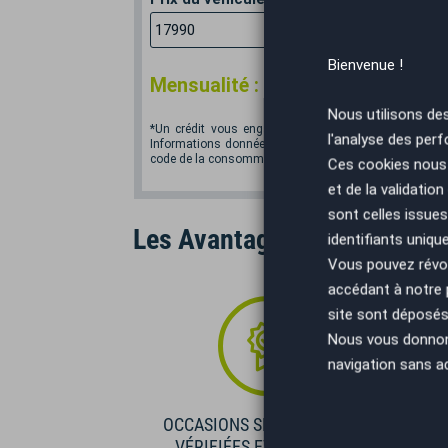
€
Bienvenue !
*
Mensualité :
234,68
€/mois
Nous utilisons de
*Un crédit vous engage et doit être remboursé. Vér
l'analyse des perf
Informations données à titre indicatif et non contractu
code de la consommation. Crédit sans assurance. Voir
Ces cookies nous 
et de la validatio
sont celles issues
Les Avantages AutoEasy
identifiants uniqu
Vous pouvez révoq
accédant à notre
site sont déposés 
Nous vous donnons 
navigation sans a
OCCASIONS SÉLECTIONNÉES
VÉRIFIÉES ET GARANTIES