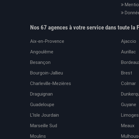
Mentio
Donnée
Nos 67 agences à votre service dans toute la 
Aix-en-Provence
Ajaccio
Angoulême
Aurillac
Besançon
Bordeaux
Bourgoin-Jallieu
Brest
Charleville-Mezières
Colmar
Draguignan
Dunkerq
Guadeloupe
Guyane
L'Isle Jourdain
Limoges
Marseille Sud
Meaux
Moulins
Mulhous