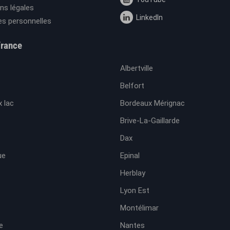
ns légales
LinkedIn
s personnelles
France
Albertville
Belfort
 lac
Bordeaux Mérignac
Brive-La-Gaillarde
Dax
ue
Epinal
Herblay
Lyon Est
Montélimar
e
Nantes