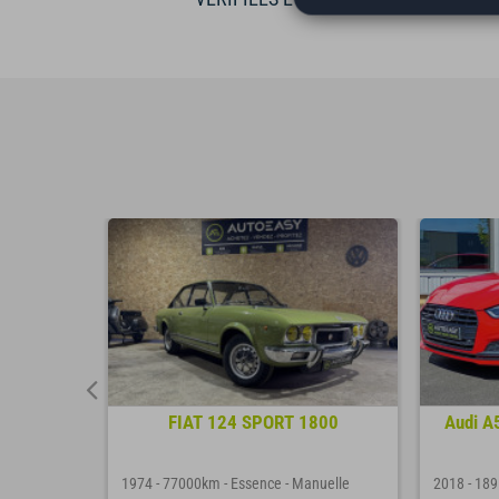
 TFSI 190
FIAT 124 SPORT 1800
Audi A
utomatique
1974
-
77000km
-
Essence
-
Manuelle
2018
-
18