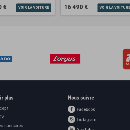
0 €
16 490 €
VOIR LA VOITURE
VOIR LA VOITUR
ir plus
Nous suivre
cept
Facebook
GV
Instagram
s sanitaires
YouTube