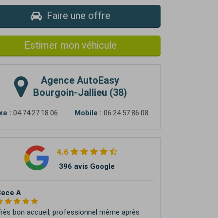
Faire une offre
Estimer mon véhicule
Agence
AutoEasy
Bourgoin-Jallieu (38)
xe :
04.74.27.18.06
Mobile :
06.24.57.86.08
4.6
396 avis Google
arine Nadjar
ympathique et très réactif ! Je recommande