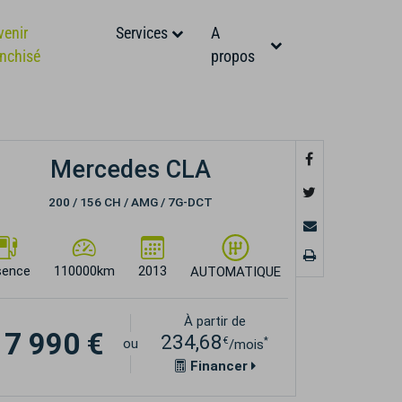
venir
Services
A
anchisé
propos
Mercedes CLA
200 / 156 CH / AMG / 7G-DCT
sence
110000km
2013
AUTOMATIQUE
À partir de
17 990 €
234,68
€
*
ou
/mois
Financer