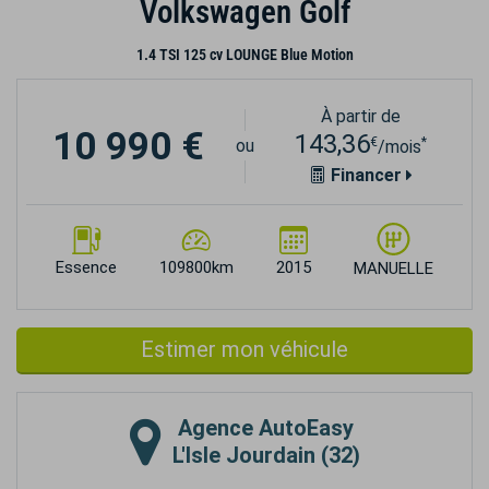
Volkswagen Golf
1.4 TSI 125 cv LOUNGE Blue Motion
À partir de
10 990 €
143,36
€
*
ou
/mois
Financer
Essence
109800km
2015
MANUELLE
Estimer mon véhicule
Agence
AutoEasy
L'Isle Jourdain (32)