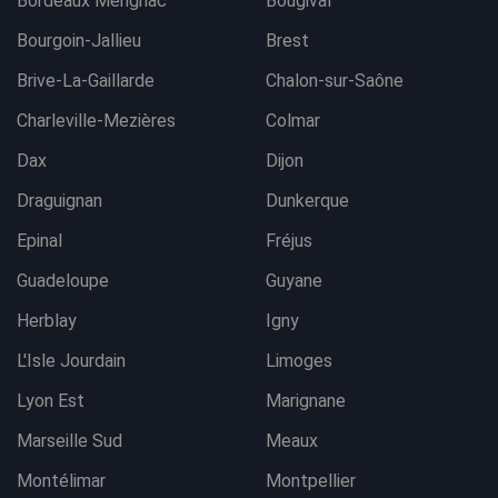
Bordeaux Mérignac
Bougival
Bourgoin-Jallieu
Brest
Brive-La-Gaillarde
Chalon-sur-Saône
Charleville-Mezières
Colmar
Dax
Dijon
Draguignan
Dunkerque
Epinal
Fréjus
Guadeloupe
Guyane
Herblay
Igny
L'Isle Jourdain
Limoges
Lyon Est
Marignane
Marseille Sud
Meaux
Montélimar
Montpellier