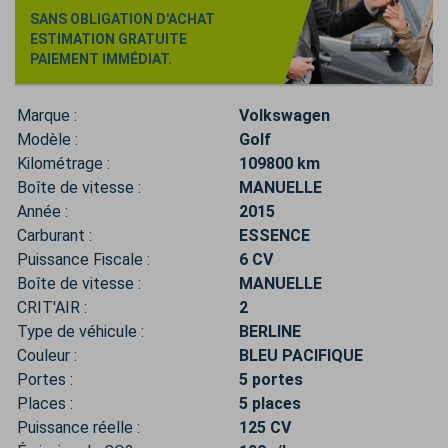
SANS OBLIGATION D'ACHAT
ESTIMATION GRATUITE
PAIEMENT IMMÉDIAT.
Marque :
Volkswagen
Modèle :
Golf
Kilométrage :
109800 km
Boîte de vitesse :
MANUELLE
Année :
2015
Carburant :
ESSENCE
Puissance Fiscale :
6 CV
Boîte de vitesse :
MANUELLE
CRIT'AIR :
2
Type de véhicule :
BERLINE
Couleur :
BLEU PACIFIQUE
Portes :
5 portes
Places :
5 places
Puissance réelle :
125 CV