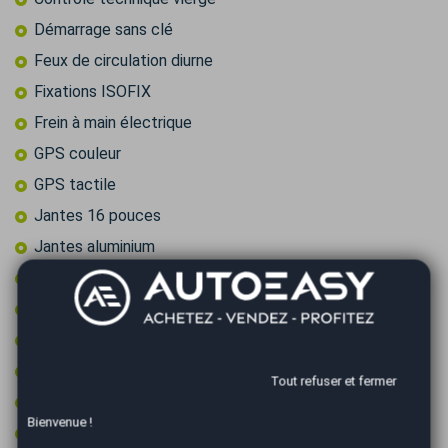
Démarrage sans clé
Feux de circulation diurne
Fixations ISOFIX
Frein à main électrique
GPS couleur
GPS tactile
Jantes 16 pouces
Jantes aluminium
Limiteur de vitesse
Ordinateur de bord
Peinture integrale
Prise 12v
Tout refuser et fermer
Prise audio USB
Bienvenue !
Radar arrière de détection d'obstacles