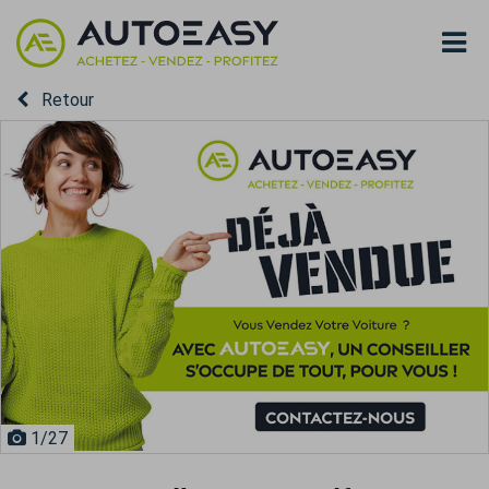
Retour
1
/27