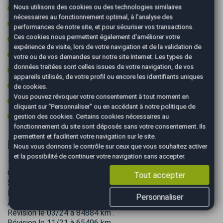
Radar avant de détection d'obstacles
Nous utilisons des cookies ou des technologies similaires
nécessaires au fonctionnement optimal, à l'analyse des
Reconnaissance des panneaux de signalisation
performances de notre site, et pour sécuriser vos transactions.
Ces cookies nous permettent également d'améliorer votre
Régulateur de vitesse
expérience de visite, lors de votre navigation et de la validation de
Rétroviseurs dégivrants
votre ou de vos demandes sur notre site Internet. Les types de
données traitées sont celles issues de votre navigation, de vos
Rétroviseurs électriques
appareils utilisés, de votre profil ou encore les identifiants uniques
Roue secours tempo + kit outils
de cookies.
Vous pouvez révoquer votre consentement à tout moment en
Start & Stop
cliquant sur "Personnaliser" ou en accédant à notre
politique de
Volant multifonctions
gestion des cookies
. Certains cookies nécessaires au
fonctionnement du site sont déposés sans votre consentement. Ils
permettent et facilitent votre navigation sur le site.
Informations complémentaires
Nous vous donnons le contrôle sur ceux que vous souhaitez activer
et la possibilité de continuer votre navigation sans accepter.
Très bon état intérieur et extérieur .
CT Vierge du 04/26 .
Tout accepter
Suivi VOLKSWAGEN AUCH
Dernière révision le 03/26 à 109187 km
Personnaliser
Avec 4 pneus neufs 4 saisons Kleber .
Révision le 03/24 à 84884 km .
Révision le 11/21 à 65496 km .