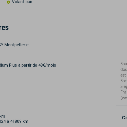
Volant cuir
res
 Montpellier✨
edium Plus à partir de 48€/mois
 km
Co
2024 à 41809 km