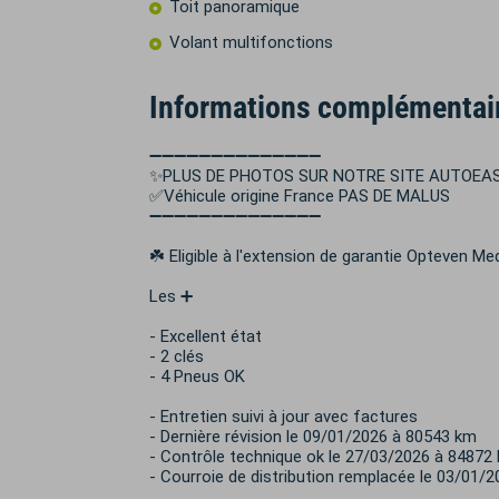
Toit panoramique
Volant multifonctions
Informations complémentai
➖➖➖➖➖➖➖➖➖➖➖➖➖➖
✨PLUS DE PHOTOS SUR NOTRE SITE AUTOEASY
✅Véhicule origine France PAS DE MALUS
➖➖➖➖➖➖➖➖➖➖➖➖➖➖
☘️ Eligible à l'extension de garantie Opteven M
Les ➕
- Excellent état
- 2 clés
- 4 Pneus OK
- Entretien suivi à jour avec factures
- Dernière révision le 09/01/2026 à 80543 km
- Contrôle technique ok le 27/03/2026 à 84872
- Courroie de distribution remplacée le 03/01/