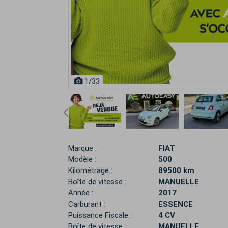
1
/33
Marque :
FIAT
Modèle :
500
Kilométrage :
89500 km
Boîte de vitesse :
MANUELLE
Année :
2017
Carburant :
ESSENCE
Puissance Fiscale :
4 CV
Boîte de vitesse :
MANUELLE