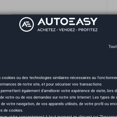
108 , Citroen C1 C2 Hyundai i10 , Picanto , FIAT 500..
RE
TAXE FISCALE DE CARTE GRISE
SA
ES
PA
le)
Tout
térieur
s taxes fiscales)
s cookies ou des technologies similaires nécessaires au fonctionne
ible)
térieur
ormances de notre site, et pour sécuriser vos transactions.
permettent également d'améliorer votre expérience de visite, lors d
n de votre ou de vos demandes sur notre site Internet. Les types de
s taxes fiscales)
 de votre navigation, de vos appareils utilisés, de votre profil ou enc
us récupérer proche de la gare SNCF Montpellier St
es de cookies.
uer votre consentement à tout moment en cliquant sur "Personnal