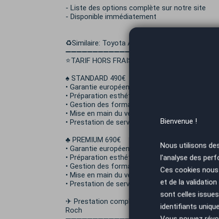
- Liste des options complète sur notre site
- Disponible immédiatement
♻️Similaire: Toyota Aygo Yaris, Peugeot 106 107 
➖➖➖➖➖➖➖➖➖➖➖➖➖➖
⭐TARIF HORS FRAIS DE MISE A LA ROUTE ET 
♠️ STANDARD 490€
• Garantie européenne 6 mois (extension possib
• Préparation esthétique standard intérieur / ex
• Gestion des formalités administratives
• Mise en main du véhicule
Bienvenue !
• Prestation de service carte grise offerte (hor
♣️ PREMIUM 690€
Nous utilisons de
• Garantie européenne 12 mois (extension poss
• Préparation esthétique Prémium intérieur / ex
l'analyse des perf
• Gestion des formalités administratives
Ces cookies nous 
• Mise en main du véhicule
et de la validatio
• Prestation de service carte grise offerte (hor
sont celles issues
✈ Prestation complémentaire: Nous pouvons vo
identifiants uniqu
Roch
Vous pouvez révoq