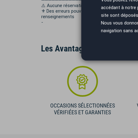
➖➖➖➖➖➖➖➖➖➖➖➖➖➖
⚠️ Aucune réservation ne sera acceptée san
accédant à notre
⚜️ Des erreurs pouvant se glisser dans nos an
site sont déposés 
renseignements
-
Nous vous donnons 
navigation sans a
Les Avantages AutoEasy
OCCASIONS SÉLECTIONNÉES
VÉRIFIÉES ET GARANTIES