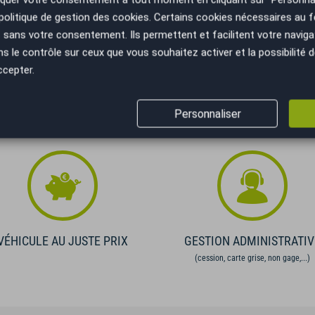
s acompte ✍
politique de gestion des cookies
. Certains cookies nécessaires au
nonces merci de nous contacter pour plus de
sans votre consentement. Ils permettent et facilitent votre navigati
le contrôle sur ceux que vous souhaitez activer et la possibilité d
ccepter.
Personnaliser
VÉHICULE AU JUSTE PRIX
GESTION ADMINISTRATIV
(cession, carte grise, non gage,...)