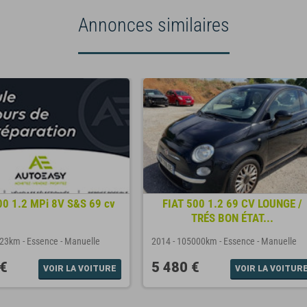
Annonces similaires
00 1.2 MPi 8V S&S 69 cv
FIAT 500 1.2 69 CV LOUNGE /
TRÉS BON ÉTAT...
623km
-
Essence
-
Manuelle
2014
-
105000km
-
Essence
-
Manuelle
 €
5 480 €
VOIR LA VOITURE
VOIR LA VOITUR