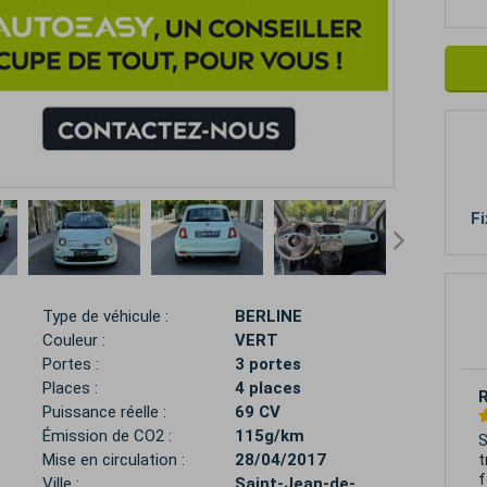
Fi
Type de véhicule :
BERLINE
Couleur :
VERT
Portes :
3 portes
Places :
4 places
N
Puissance réelle :
69 CV
Émission de CO2 :
115g/km
J
S
Mise en circulation :
28/04/2017
p
Ville :
Saint-Jean-de-