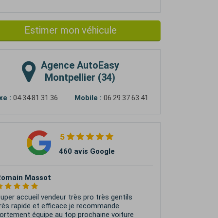
Estimer mon véhicule
Agence
AutoEasy
Montpellier (34)
xe :
04.34.81.31.36
Mobile :
06.29.37.63.41
5
460 avis Google
izar MENSI
’ai vendu mon véhicule en 3 jours grave à eux.
uper service et bon communicant et vrai
rofessionnel. Si vous voulez vendre votre