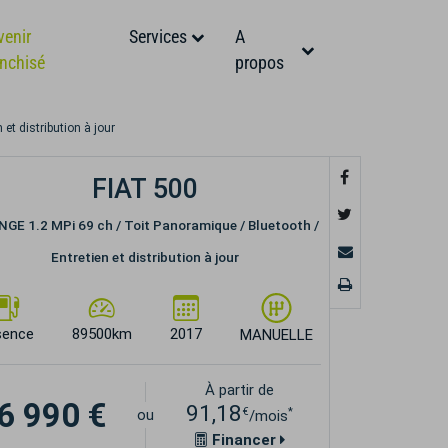
venir
Services
A
anchisé
propos
et distribution à jour
FIAT 500
GE 1.2 MPi 69 ch / Toit Panoramique / Bluetooth /
Entretien et distribution à jour
sence
89500km
2017
MANUELLE
À partir de
6 990 €
91,18
€
*
ou
/mois
Financer