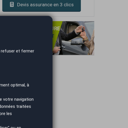
Devis assurance en 3 clics
PRISE DE VOTRE VOITURE
NS OBLIGATION D'ACHAT
TIMATION GRATUITE
IEMENT IMMÉDIAT.
 refuser et fermer
ment optimal, à
e votre navigation
 données traitées
ore les
iser" ou en