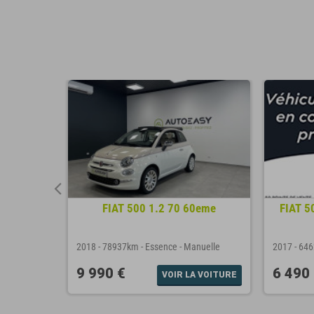
tes 116i
FIAT 500 1.2 70 60eme
FIAT 5
anuelle
2018
-
78937km
-
Essence
-
Manuelle
2017
-
64
9 990 €
6 490
A VOITURE
VOIR LA VOITURE