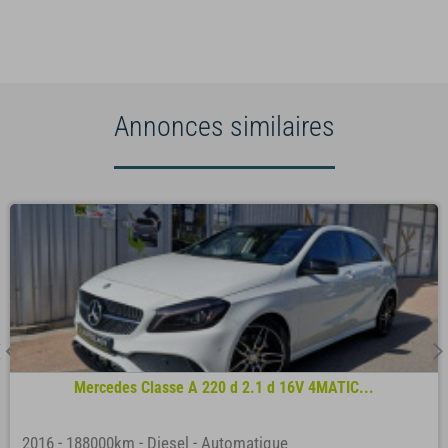
Annonces similaires
Mercedes Classe A 220 d 2.1 d 16V 4MATIC...
2016
-
188000km
-
Diesel
-
Automatique