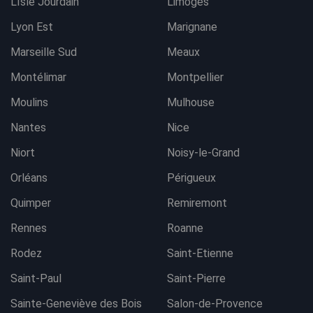
L'Isle Jourdain
Limoges
Lyon Est
Marignane
Marseille Sud
Meaux
Montélimar
Montpellier
Moulins
Mulhouse
Nantes
Nice
Niort
Noisy-le-Grand
Orléans
Périgueux
Quimper
Remiremont
Rennes
Roanne
Rodez
Saint-Etienne
Saint-Paul
Saint-Pierre
Sainte-Geneviève des Bois
Salon-de-Provence