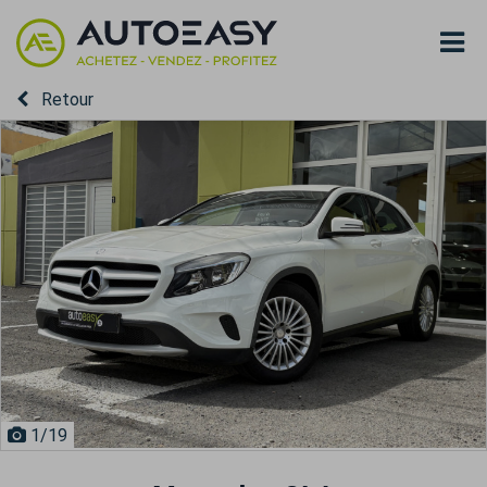
Retour
1
/19