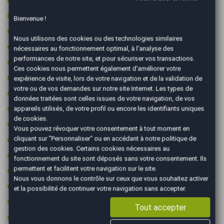
Feux de route automatiques
Bienvenue !
Fixations ISOFIX
Nous utilisons des cookies ou des technologies similaires
Frein à main électrique
nécessaires au fonctionnement optimal, à l'analyse des
performances de notre site, et pour sécuriser vos transactions.
GPS couleur
Ces cookies nous permettent également d'améliorer votre
GPS tactile
expérience de visite, lors de votre navigation et de la validation de
votre ou de vos demandes sur notre site Internet. Les types de
Intérieur cuir
données traitées sont celles issues de votre navigation, de vos
Jantes 17 pouces
appareils utilisés, de votre profil ou encore les identifiants uniques
de cookies.
Jantes aluminium
Vous pouvez révoquer votre consentement à tout moment en
Kit de gonflage (sans roue de secours)
cliquant sur "Personnaliser" ou en accédant à notre
politique de
gestion des cookies
. Certains cookies nécessaires au
Limiteur de vitesse
fonctionnement du site sont déposés sans votre consentement. Ils
permettent et facilitent votre navigation sur le site.
Ordinateur de bord
Nous vous donnons le contrôle sur ceux que vous souhaitez activer
Pack cuir
et la possibilité de continuer votre navigation sans accepter.
Peinture integrale
Tout accepter
Prise 12v