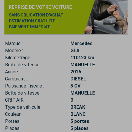
REPRISE DE VOTRE VOITURE
SANS OBLIGATION D'ACHAT
ESTIMATION GRATUITE
PAIEMENT IMMÉDIAT.
Marque :
Mercedes
Modèle :
GLA
Kilométrage :
110123 km
Boîte de vitesse :
MANUELLE
Année :
2016
Carburant :
DIESEL
Puissance Fiscale :
5 CV
Boîte de vitesse :
MANUELLE
CRIT'AIR :
0
Type de véhicule :
BREAK
Couleur :
BLANC
Portes :
5 portes
Places :
5 places