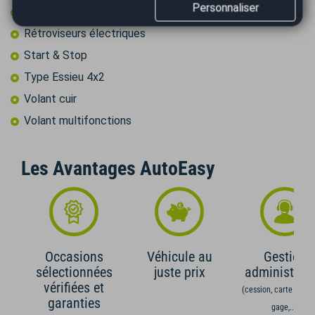
Personnaliser
Prise audio USB
Rétroviseurs électriques
Start & Stop
Type Essieu 4x2
Volant cuir
Volant multifonctions
Les Avantages AutoEasy
Occasions
Véhicule au
Gestion
sélectionnées
juste prix
administrati
vérifiées et
(cession, carte grise,
garanties
gage,...)