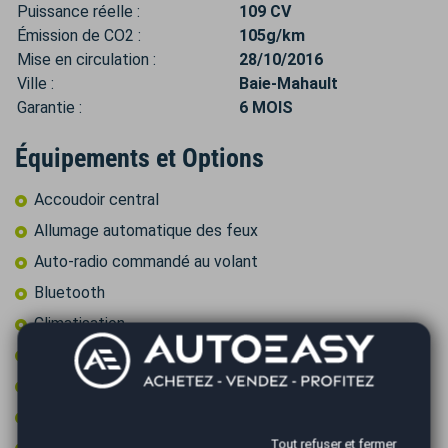
Puissance réelle :
109 CV
Émission de CO2 :
105g/km
Mise en circulation :
28/10/2016
Ville :
Baie-Mahault
Garantie :
6 MOIS
Équipements et Options
Accoudoir central
Allumage automatique des feux
Auto-radio commandé au volant
Bluetooth
Climatisation
Commandes vocales
Contrôle pression des pneus
Contrôle technique ok
Tout refuser et fermer
Feux de circulation diurne