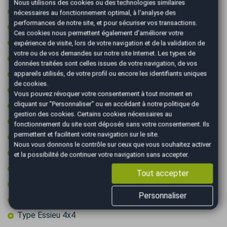
Nous utilisons des cookies ou des technologies similaires
Palettes au volant
nécessaires au fonctionnement optimal, à l'analyse des
performances de notre site, et pour sécuriser vos transactions.
Peinture integrale
Ces cookies nous permettent également d'améliorer votre
Reconnaissance des panneaux de signalisation
expérience de visite, lors de votre navigation et de la validation de
votre ou de vos demandes sur notre site Internet. Les types de
Régulateur de vitesse adaptatif
données traitées sont celles issues de votre navigation, de vos
Sièges AV massants
appareils utilisés, de votre profil ou encore les identifiants uniques
de cookies.
Sièges chauffants
Vous pouvez révoquer votre consentement à tout moment en
cliquant sur "Personnaliser" ou en accédant à notre
politique de
Sièges électriques à mémoire
gestion des cookies
. Certains cookies nécessaires au
Sièges sport
fonctionnement du site sont déposés sans votre consentement. Ils
permettent et facilitent votre navigation sur le site.
Suspension sport
Nous vous donnons le contrôle sur ceux que vous souhaitez activer
Système d'alerte de véhicule en approche
et la possibilité de continuer votre navigation sans accepter.
Système de détection d'obstacles
Tout accepter
Système de détection de somnolence
Personnaliser
Toit ouvrant électrique
Type Essieu 4x4