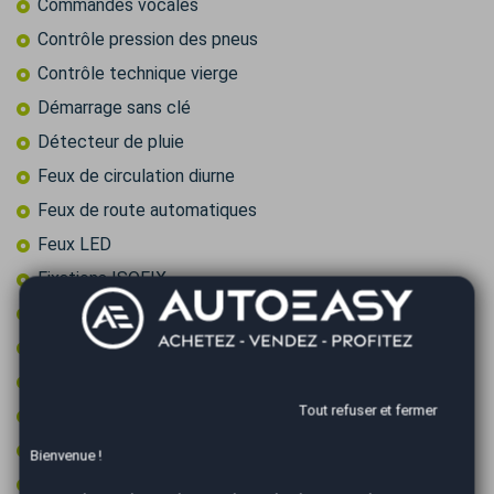
Commandes vocales
Contrôle pression des pneus
Contrôle technique vierge
Démarrage sans clé
Détecteur de pluie
Feux de circulation diurne
Feux de route automatiques
Feux LED
Fixations ISOFIX
Frein à main électrique
Intérieur cuir
Jantes aluminium
Tout refuser et fermer
Limiteur de vitesse
Pack éclairage ambiance
Bienvenue !
Pack visibilite