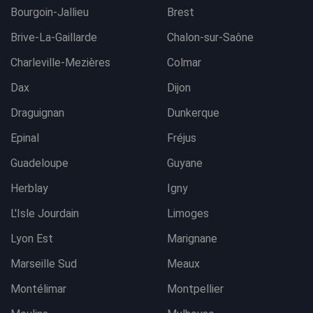
Bourgoin-Jallieu
Brest
Brive-La-Gaillarde
Chalon-sur-Saône
Charleville-Mezières
Colmar
Dax
Dijon
Draguignan
Dunkerque
Epinal
Fréjus
Guadeloupe
Guyane
Herblay
Igny
L'Isle Jourdain
Limoges
Lyon Est
Marignane
Marseille Sud
Meaux
Montélimar
Montpellier