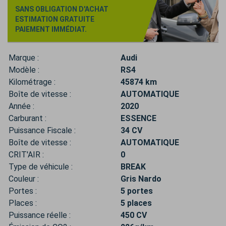
SANS OBLIGATION D'ACHAT
ESTIMATION GRATUITE
PAIEMENT IMMÉDIAT.
Marque :
Audi
Modèle :
RS4
Kilométrage :
45874 km
Boîte de vitesse :
AUTOMATIQUE
Année :
2020
Carburant :
ESSENCE
Puissance Fiscale :
34 CV
Boîte de vitesse :
AUTOMATIQUE
CRIT'AIR :
0
Type de véhicule :
BREAK
Couleur :
Gris Nardo
Portes :
5 portes
Places :
5 places
Puissance réelle :
450 CV