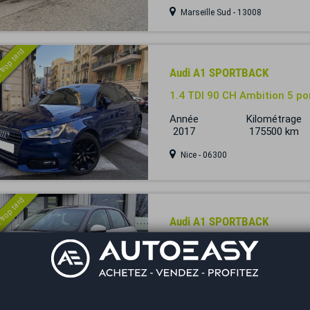
Marseille Sud - 13008
 trop tard
Audi A1 SPORTBACK
1.4 TDI 90 CH Ambition 5 po
Année
Kilométrage
2017
175500 km
Nice - 06300
 trop tard
Audi A1 SPORTBACK
1.6 TDI 90 ch Ambition / Dis
Année
Kilométrage
2013
173500 km
Villefranche-sur-Saône - 69400