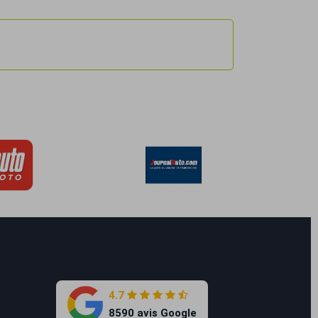
4.7
8590 avis Google