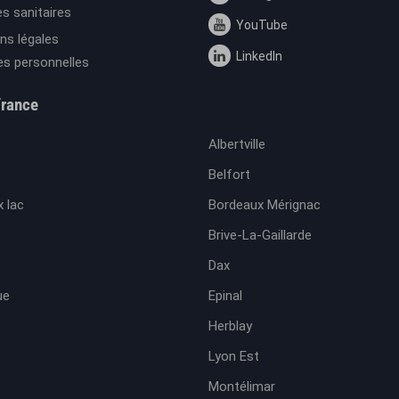
s sanitaires
YouTube
ns légales
LinkedIn
s personnelles
France
Albertville
Belfort
 lac
Bordeaux Mérignac
Brive-La-Gaillarde
Dax
ue
Epinal
Herblay
Lyon Est
Montélimar