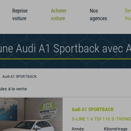
Reprise
Acheter
Nos
De
voiture
voiture
agences
fr
une Audi A1 Sportback avec 
Audi A1 SPORTBACK
les à la vente
Audi A1 SPORTBACK
S-LINE 1.6 TDI 116 S-TRON
Année
Kilométrage