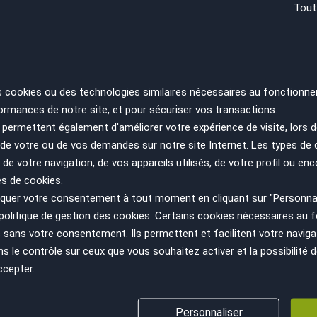
Tout
 trop tard
Audi A1 SPORTBACK
40TFSi 207ch S Tronic 7 S-L
s cookies ou des technologies similaires nécessaires au fonctionne
ormances de notre site, et pour sécuriser vos transactions.
Année
Kilométrage
2022
68000 km
permettent également d'améliorer votre expérience de visite, lors d
n de votre ou de vos demandes sur notre site Internet. Les types de
Herblay - 95220
 de votre navigation, de vos appareils utilisés, de votre profil ou enc
es de cookies.
 trop tard
uer votre consentement à tout moment en cliquant sur "Personnal
Audi A1 SPORTBACK
politique de gestion des cookies
. Certains cookies nécessaires au
sans votre consentement. Ils permettent et facilitent votre navigati
30 TFSI 110 CV S LINE S TR
le contrôle sur ceux que vous souhaitez activer et la possibilité d
Année
Kilométrage
ccepter.
2020
70285 km
Draguignan - 83300
Personnaliser