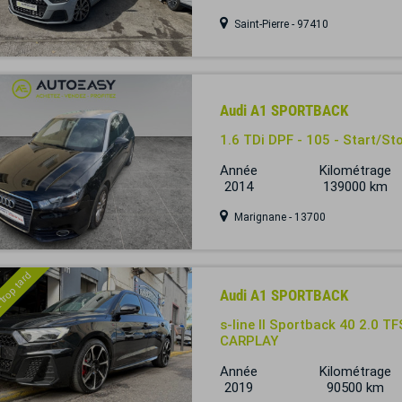
Saint-Pierre - 97410
Audi A1 SPORTBACK
1.6 TDi DPF - 105 - Start/
Année
Kilométrage
2014
139000 km
Marignane - 13700
 trop tard
Audi A1 SPORTBACK
s-line II Sportback 40 2.0 T
CARPLAY
Année
Kilométrage
2019
90500 km