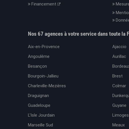
Financement
Mesure
Mentio
Donnée
Nos 67 agences à votre service dans toute la 
Aix-en-Provence
Ajaccio
Angoulême
Aurillac
Besançon
Bordeaux
Bourgoin-Jallieu
Brest
Charleville-Mezières
Colmar
Draguignan
Dunkerq
Guadeloupe
Guyane
L'Isle Jourdain
Limoges
Marseille Sud
Meaux