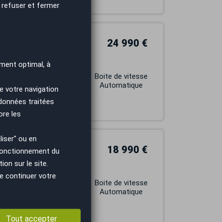
 refuser et fermer
24 990 €
ine
ment optimal, à
Carburant
Boite de vitesse
ESSENCE
Automatique
e votre navigation
 données traitées
ore les
iser" ou en
18 990 €
 fonctionnement du
on sur le site.
ONIC 7
e continuer votre
Carburant
Boite de vitesse
ESSENCE
Automatique
Tout accepter