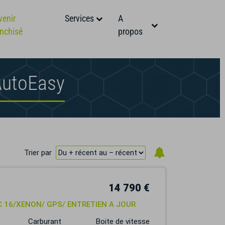
venir
Services
A
anchisé
propos
AutoEasy
Trier par
14 790 €
IC 16/XENON/ GPS/ ENTRETIEN A JOUR
Carburant
Boite de vitesse