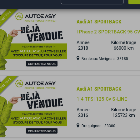
 trop tard
Audi A1 SPORTBACK
I Phase 2 SPORTBACK 95 CV 
Année
Kilométrage
2018
66000 km
Bordeaux Mérignac - 33185
 trop tard
Audi A1 SPORTBACK
1.4 TFSI 125 Cv S-LINE
Année
Kilométrage
2016
125723 km
Draguignan - 83300