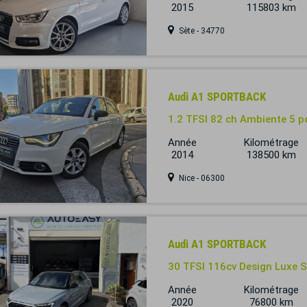
2015
115803 km
Sète - 34770
Audi A1 SPORTBACK
1.2 TFSI 82 ch Ambiente 5 p
Année
Kilométrage
2014
138500 km
Nice - 06300
Audi A1 SPORTBACK
30 TFSI 116cv Design Luxe S
Année
Kilométrage
2020
76800 km