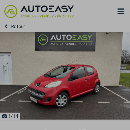
Retour
1
/14