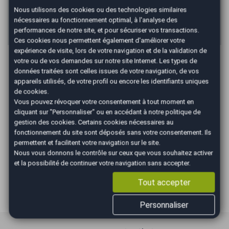
capacités de remboursement avant de vous engager. Informations
données à titre indicatif et non contractuelles. Afin de respecter les
Nous utilisons des cookies ou des technologies similaires
dispositions de l'article L331.-4 du code de la consommation.
nécessaires au fonctionnement optimal, à l'analyse des
Crédit sans assurance. Voir conditions en agence.
performances de notre site, et pour sécuriser vos transactions.
Ces cookies nous permettent également d'améliorer votre
expérience de visite, lors de votre navigation et de la validation de
Les Avantages AutoEasy
votre ou de vos demandes sur notre site Internet. Les types de
données traitées sont celles issues de votre navigation, de vos
appareils utilisés, de votre profil ou encore les identifiants uniques
de cookies.
Vous pouvez révoquer votre consentement à tout moment en
cliquant sur "Personnaliser" ou en accédant à notre
politique de
gestion des cookies
. Certains cookies nécessaires au
Occasions
Véhicule au
Gestion
fonctionnement du site sont déposés sans votre consentement. Ils
sélectionnées
juste prix
administrati
permettent et facilitent votre navigation sur le site.
vérifiées et
(cession, carte grise,
Nous vous donnons le contrôle sur ceux que vous souhaitez activer
garanties
et la possibilité de continuer votre navigation sans accepter.
gage,...)
Tout accepter
Personnaliser