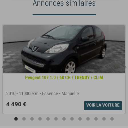
Annonces similaires
Peugeot 107 1.0 / 68 CH / TRENDY / CLIM
2010
-
110000km
-
Essence
-
Manuelle
4 490 €
VOIR LA VOITURE