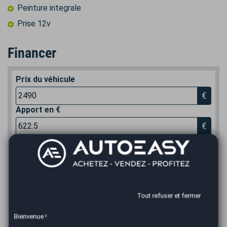
Peinture integrale
Prise 12v
Financer
Prix du véhicule
€
Apport en €
€
Durée
*
Mensualité :
32,48
€/mois
Tout refuser et fermer
Recevoir la simulation
Bienvenue !
*Un crédit vous engage et doit être remboursé. Vérifiez vos