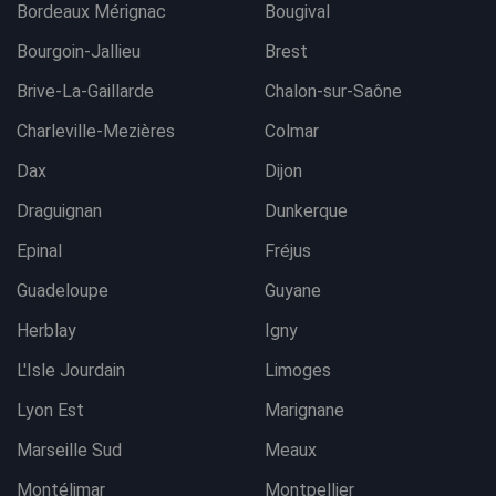
Bordeaux Mérignac
Bougival
Bourgoin-Jallieu
Brest
Brive-La-Gaillarde
Chalon-sur-Saône
Charleville-Mezières
Colmar
Dax
Dijon
Draguignan
Dunkerque
Epinal
Fréjus
Guadeloupe
Guyane
Herblay
Igny
L'Isle Jourdain
Limoges
Lyon Est
Marignane
Marseille Sud
Meaux
Montélimar
Montpellier