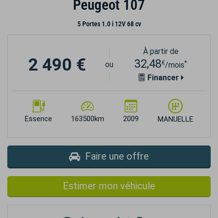
Peugeot 107
5 Portes 1.0 i 12V 68 cv
À partir de
2 490 €
32,48
€
*
ou
/mois
Financer
Essence
163500km
2009
MANUELLE
Faire une offre
Estimer mon véhicule