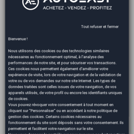
Prix du véhicule
€
Apport en €
Tout refuser et fermer
€
Durée
Bienvenue !
Nous utilisons des cookies ou des technologies similaires
nécessaires au fonctionnement optimal, à l'analyse des
*
Mensualité :
52,05
€/mois
performances de notre site, et pour sécuriser vos transactions.
Ces cookies nous permettent également d'améliorer votre
Recevoir la simulation
expérience de visite, lors de votre navigation et de la validation de
votre ou de vos demandes sur notre site Internet. Les types de
données traitées sont celles issues de votre navigation, de vos
*Un crédit vous engage et doit être remboursé. Vérifiez vos
capacités de remboursement avant de vous engager. Informations
appareils utilisés, de votre profil ou encore les identifiants uniques
données à titre indicatif et non contractuelles. Afin de respecter les
de cookies.
dispositions de l'article L331.-4 du code de la consommation.
Vous pouvez révoquer votre consentement à tout moment en
Crédit sans assurance. Voir conditions en agence.
cliquant sur "Personnaliser" ou en accédant à notre
politique de
gestion des cookies
. Certains cookies nécessaires au
fonctionnement du site sont déposés sans votre consentement. Ils
Les Avantages AutoEasy
permettent et facilitent votre navigation sur le site.