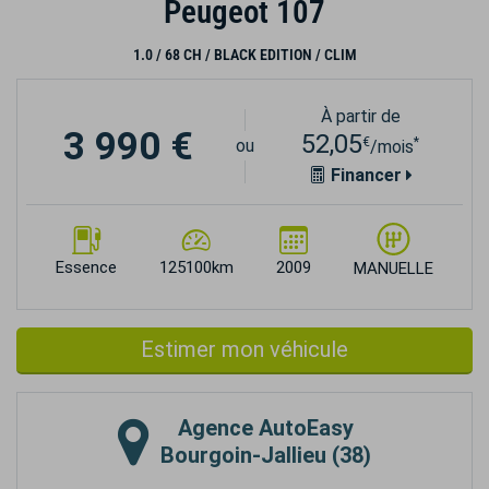
Peugeot 107
1.0 / 68 CH / BLACK EDITION / CLIM
À partir de
3 990 €
52,05
€
*
ou
/mois
Financer
Essence
125100km
2009
MANUELLE
Estimer mon véhicule
Agence
AutoEasy
Bourgoin-Jallieu (38)