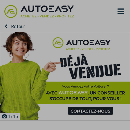
Retour
1
/15