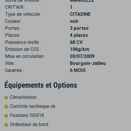
Boîte de vitesse :
MANUELLE
CRIT'AIR :
1
Type de véhicule :
CITADINE
Couleur :
noir
Portes :
3 portes
Places :
4 places
Puissance réelle :
68 CV
Émission de CO2 :
106g/km
Mise en circulation :
03/07/2009
Ville :
Bourgoin-Jallieu
Garantie :
6 MOIS
Équipements et Options
Climatisation
Contrôle technique ok
Fixations ISOFIX
Ordinateur de bord