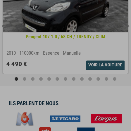
Peugeot 107 1.0 / 68 CH / TRENDY / CLIM
2010
-
110000km
-
Essence
-
Manuelle
4 490 €
VOIR LA VOITURE
ILS PARLENT DE NOUS