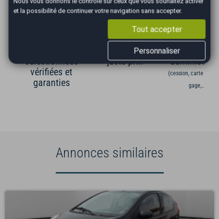
Nous vous donnons le contrôle sur ceux que vous souhaitez activer
et la possibilité de continuer votre navigation sans accepter.
Tout accepter
Occasions
Véhicule au
Gestion
Personnaliser
sélectionnées
juste prix
administrati
vérifiées et
(cession, carte grise,
garanties
gage,...)
Annonces similaires