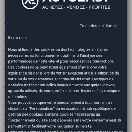
Ordinateur de bord
Pack éclairage ambiance
Peinture integrale
Tout refuser et fermer
Prise audio USB
Bienvenue !
Radar arrière de détection d'obstacles
Nous utilisons des cookies ou des technologies similaires
Radar avant de détection d'obstacles
nécessaires au fonctionnement optimal, à l'analyse des
Reconnaissance des panneaux de signalisation
performances de notre site, et pour sécuriser vos transactions.
Ces cookies nous permettent également d'améliorer votre
Régulateur de vitesse
expérience de visite, lors de votre navigation et de la validation de
Retroviseur intérieur électrochrome
votre ou de vos demandes sur notre site Internet. Les types de
données traitées sont celles issues de votre navigation, de vos
Rétroviseurs dégivrants
appareils utilisés, de votre profil ou encore les identifiants uniques
Rétroviseurs électriques
de cookies.
Vous pouvez révoquer votre consentement à tout moment en
Rétroviseurs rabattables électriquement
cliquant sur "Personnaliser" ou en accédant à notre
politique de
Start & Stop
gestion des cookies
. Certains cookies nécessaires au
fonctionnement du site sont déposés sans votre consentement. Ils
Système de détection de somnolence
permettent et facilitent votre navigation sur le site.