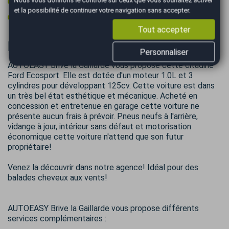
Volant cuir
Nous vous donnons le contrôle sur ceux que vous souhaitez activer
et la possibilité de continuer votre navigation sans accepter.
Volant multifonctions
Tout accepter
Informations complémentaires
Personnaliser
AUTOEASY Brive la Gaillarde vous propose cette citadine
Ford Ecosport. Elle est dotée d'un moteur 1.0L et 3
cylindres pour développant 125cv. Cette voiture est dans
un très bel état esthétique et mécanique. Acheté en
concession et entretenue en garage cette voiture ne
présente aucun frais à prévoir. Pneus neufs à l'arrière,
vidange à jour, intérieur sans défaut et motorisation
économique cette voiture n'attend que son futur
propriétaire!
Venez la découvrir dans notre agence! Idéal pour des
balades cheveux aux vents!
AUTOEASY Brive la Gaillarde vous propose différents
services complémentaires :