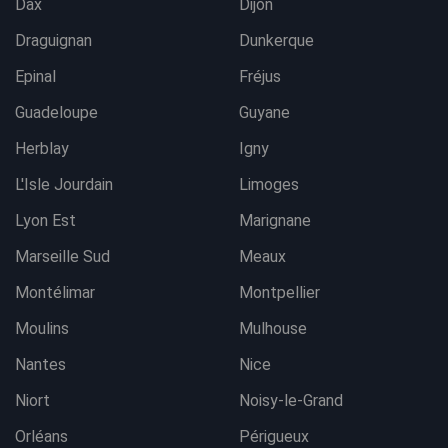
Dax
Dijon
Draguignan
Dunkerque
Epinal
Fréjus
Guadeloupe
Guyane
Herblay
Igny
L'Isle Jourdain
Limoges
Lyon Est
Marignane
Marseille Sud
Meaux
Montélimar
Montpellier
Moulins
Mulhouse
Nantes
Nice
Niort
Noisy-le-Grand
Orléans
Périgueux