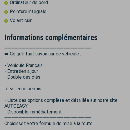
Ordinateur de bord
Peinture integrale
Volant cuir
Informations complémentaires
➖➖➖➖➖➖➖➖➖➖➖➖➖➖➖➖➖➖➖➖➖➖➖➖➖
➡️ Ce qu’il faut savoir sur ce véhicule :
- Véhicule Français,
- Entretien a jour
- Double des clés
Idéal jeune permis !
- Liste des options complète et détaillée sur notre site
AUTOEASY
- Disponible immédiatement
➖➖➖➖➖➖➖➖➖➖➖➖➖➖➖➖➖➖➖➖➖➖➖➖➖
Choisissez votre formule de mise à la route :