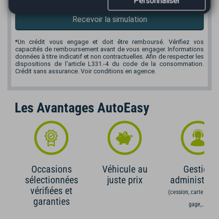
Personnaliser
*
Mensualité :
97,71
€/mois
Recevoir la simulation
*Un crédit vous engage et doit être remboursé. Vérifiez vos
capacités de remboursement avant de vous engager. Informations
données à titre indicatif et non contractuelles. Afin de respecter les
dispositions de l'article L331.-4 du code de la consommation.
Crédit sans assurance. Voir conditions en agence.
Les Avantages AutoEasy
Occasions
Véhicule au
Gestion
sélectionnées
juste prix
administrati
vérifiées et
(cession, carte grise,
garanties
gage,...)