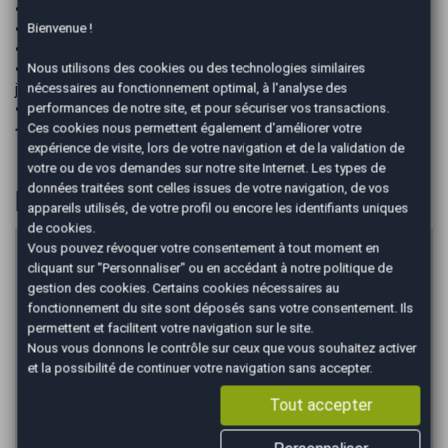
• Mise en main du véhicule
Bienvenue !
• Garantie 12 mois
• Coffret cadeau AutoEasy
Nous utilisons des cookies ou des technologies similaires
• Prise en charge gare / aéroport ou livraison à domicile
nécessaires au fonctionnement optimal, à l'analyse des
jusqu’à 100 km
performances de notre site, et pour sécuriser vos transactions.
• Vidange moteur
Ces cookies nous permettent également d'améliorer votre
➖➖➖➖➖➖➖➖➖➖➖➖➖➖➖➖➖➖➖➖➖➖➖➖➖➖
expérience de visite, lors de votre navigation et de la validation de
votre ou de vos demandes sur notre site Internet. Les types de
données traitées sont celles issues de votre navigation, de vos
Financer
appareils utilisés, de votre profil ou encore les identifiants uniques
de cookies.
Vous pouvez révoquer votre consentement à tout moment en
Prix du véhicule
cliquant sur "Personnaliser" ou en accédant à notre
politique de
€
gestion des cookies
. Certains cookies nécessaires au
fonctionnement du site sont déposés sans votre consentement. Ils
Apport en €
permettent et facilitent votre navigation sur le site.
€
Nous vous donnons le contrôle sur ceux que vous souhaitez activer
et la possibilité de continuer votre navigation sans accepter.
Durée
Tout accepter