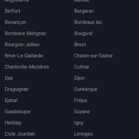
Belfort
Bergerac
Besançon
Bordeaux lac
Bordeaux Mérignac
Bougival
Bourgoin-Jallieu
Brest
Brive-La-Gaillarde
Chalon-sur-Saône
Charleville-Mezières
Colmar
Dax
Dijon
Draguignan
Dunkerque
Epinal
Fréjus
Guadeloupe
Guyane
Herblay
Igny
L'Isle Jourdain
Limoges