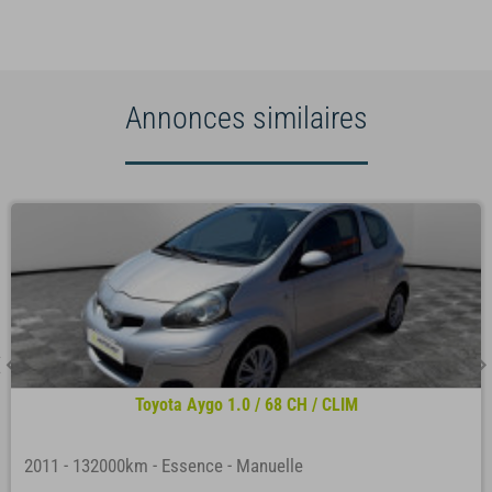
Annonces similaires
Toyota Aygo 1.0 / 68 CH / CLIM
2011
-
132000km
-
Essence
-
Manuelle