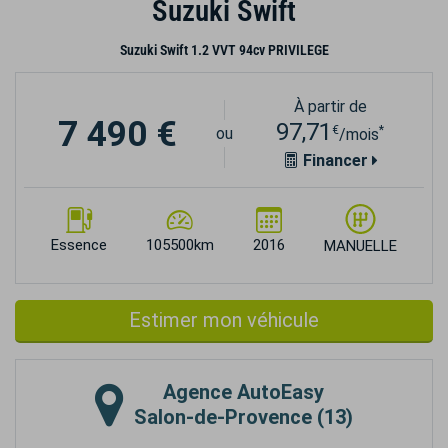
Suzuki Swift
Suzuki Swift 1.2 VVT 94cv PRIVILEGE
À partir de
7 490 €
97,71
€
*
ou
/mois
Financer
Essence
105500km
2016
MANUELLE
Estimer mon véhicule
Agence
AutoEasy
Salon-de-Provence (13)