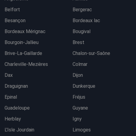
Belfort
Bergerac
Besançon
Bordeaux lac
Bordeaux Mérignac
Bougival
Bourgoin-Jallieu
Brest
Brive-La-Gaillarde
Chalon-sur-Saône
Charleville-Mezières
Colmar
Dax
Dijon
Draguignan
Dunkerque
Epinal
Fréjus
Guadeloupe
Guyane
Herblay
Igny
L'Isle Jourdain
Limoges