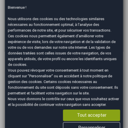
Mensualité :
50,87
€/mois
Bienvenue !
Recevoir la simulation
Nous utilisons des cookies ou des technologies similaires
*Un crédit vous engage et doit être remboursé. Vérifiez vos
nécessaires au fonctionnement optimal, à l'analyse des
capacités de remboursement avant de vous engager. Informations
performances de notre site, et pour sécuriser vos transactions.
données à titre indicatif et non contractuelles. Afin de respecter les
Ces cookies nous permettent également d'améliorer votre
dispositions de l'article L331.-4 du code de la consommation.
Crédit sans assurance. Voir conditions en agence.
expérience de visite, lors de votre navigation et de la validation de
votre ou de vos demandes sur notre site Internet. Les types de
données traitées sont celles issues de votre navigation, de vos
appareils utilisés, de votre profil ou encore les identifiants uniques
Les Avantages AutoEasy
de cookies.
Vous pouvez révoquer votre consentement à tout moment en
cliquant sur "Personnaliser" ou en accédant à notre
politique de
gestion des cookies
. Certains cookies nécessaires au
fonctionnement du site sont déposés sans votre consentement. Ils
permettent et facilitent votre navigation sur le site.
Occasions
Véhicule au
Gestion
Nous vous donnons le contrôle sur ceux que vous souhaitez activer
sélectionnées
juste prix
administrati
et la possibilité de continuer votre navigation sans accepter.
vérifiées et
(cession, carte grise,
Tout accepter
garanties
gage,...)
Personnaliser