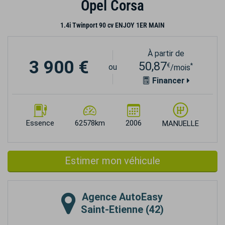
Opel Corsa
1.4i Twinport 90 cv ENJOY 1ER MAIN
À partir de
3 900 €
50,87
€
*
ou
/mois
Financer
Essence
62578km
2006
MANUELLE
Estimer mon véhicule
Agence
AutoEasy
Saint-Etienne (42)