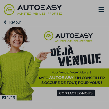
Retour
1
/19