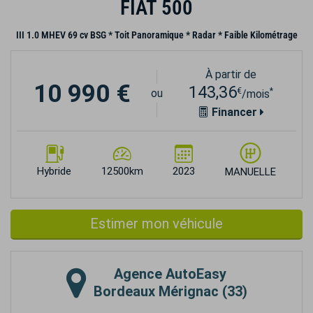
FIAT 500
III 1.0 MHEV 69 cv BSG * Toit Panoramique * Radar * Faible Kilométrage
À partir de
10 990 €
143,36
€
*
ou
/mois
Financer
Hybride
12500km
2023
MANUELLE
Estimer mon véhicule
Agence
AutoEasy
Bordeaux Mérignac (33)