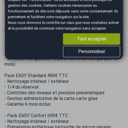
domicile ou votre bureau ! (sur devis).
gestion des cookies
. Certains cookies nécessaires au
- REPRISE possible de votre ancien véhicule.
fonctionnement du site sont déposés sans votre consentement. Ils
➖➖➖➖➖➖➖➖➖➖➖➖➖➖➖➖➖
permettent et facilitent votre navigation sur le site.
- FRAIS DE MISE A LA ROUTE :
Nous vous donnons le contrôle sur ceux que vous souhaitez activer
et la possibilité de continuer votre navigation sans accepter.
Pack extension 490 € TTC
- Nettoyage intérieur / extérieur
Tout accepter
- 1/4 du réservoir
- Contrôles des niveaux et pression pneumatiques
Personnaliser
- Gestion administrative de la carte carte grise
- Extension de garantie : à partir de 35 €/mois (jusqu'à 48
mois)
Pack EASY Standard 490€ TTC :
- Nettoyage intérieur / extérieur
- 1/4 du réservoir
- Contrôles des niveaux et pression pneumatiques
- Gestion administrative de la carte carte grise
- Garantie 6 mois inclus
- Pack EASY Confort 690€ TTC :
- Nettoyage intérieur / extérieur
- Préparation esthétique (retouche de micros rayures,