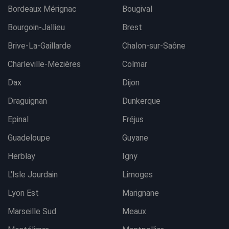
Bordeaux Mérignac
Bougival
Bourgoin-Jallieu
Brest
Brive-La-Gaillarde
Chalon-sur-Saône
Charleville-Mezières
Colmar
Dax
Dijon
Draguignan
Dunkerque
Epinal
Fréjus
Guadeloupe
Guyane
Herblay
Igny
L'Isle Jourdain
Limoges
Lyon Est
Marignane
Marseille Sud
Meaux