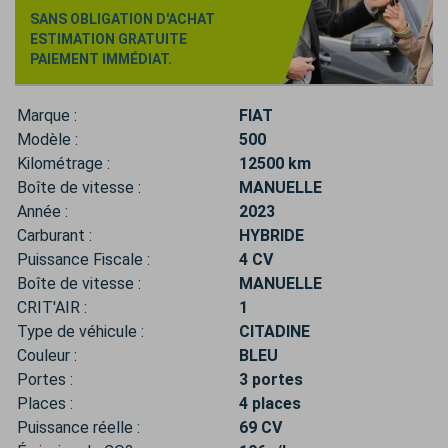
SANS OBLIGATION D'ACHAT
ESTIMATION GRATUITE
PAIEMENT IMMÉDIAT.
Marque :
FIAT
Modèle :
500
Kilométrage :
12500 km
Boîte de vitesse :
MANUELLE
Année :
2023
Carburant :
HYBRIDE
Puissance Fiscale :
4 CV
Boîte de vitesse :
MANUELLE
CRIT'AIR :
1
Type de véhicule :
CITADINE
Couleur :
BLEU
Portes :
3 portes
Places :
4 places
Puissance réelle :
69 CV