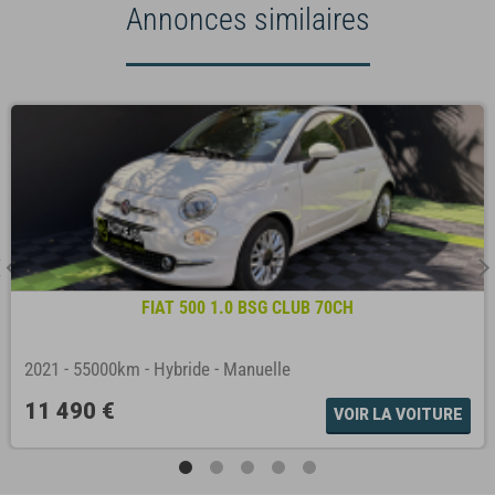
Annonces similaires
FIAT 500 1.0 BSG CLUB 70CH
2021
-
55000km
-
Hybride
-
Manuelle
11 490 €
VOIR LA VOITURE