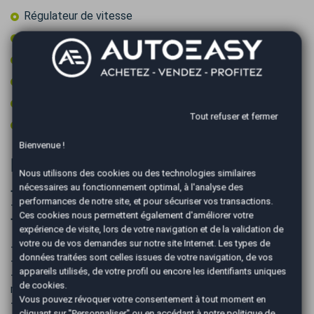
Régulateur de vitesse
Start & Stop
Toit panoramique
Type Essieu 4x2
Volant cuir
Tout refuser et fermer
Volant multifonctions
Bienvenue !
Informations complémentaires
Nous utilisons des cookies ou des technologies similaires
nécessaires au fonctionnement optimal, à l'analyse des
➖➖➖➖➖➖➖➖➖➖➖➖➖➖➖➖➖
performances de notre site, et pour sécuriser vos transactions.
+ de photos sur notre site autoeasy agence Mérignac
Ces cookies nous permettent également d'améliorer votre
➖➖➖➖➖➖➖➖➖➖➖➖➖➖➖➖➖
expérience de visite, lors de votre navigation et de la validation de
votre ou de vos demandes sur notre site Internet. Les types de
- PRIX TTC hors frais de mise à la route et carte grise.
données traitées sont celles issues de votre navigation, de vos
- VISIBLE UNIQUEMENT SUR RENDEZ-VOUS
appareils utilisés, de votre profil ou encore les identifiants uniques
- SOLUTIONS DE FINANCEMENT : possible de 12 à 84
de cookies.
mois.
Vous pouvez révoquer votre consentement à tout moment en
- LIVRAISON possible dans toute la France à votre
cliquant sur "Personnaliser" ou en accédant à notre
politique de