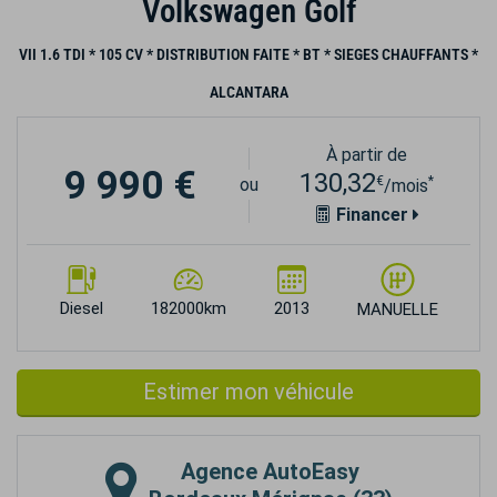
Volkswagen Golf
VII 1.6 TDI * 105 CV * DISTRIBUTION FAITE * BT * SIEGES CHAUFFANTS *
ALCANTARA
À partir de
9 990 €
130,32
€
*
ou
/mois
Financer
Diesel
182000km
2013
MANUELLE
Estimer mon véhicule
Agence
AutoEasy