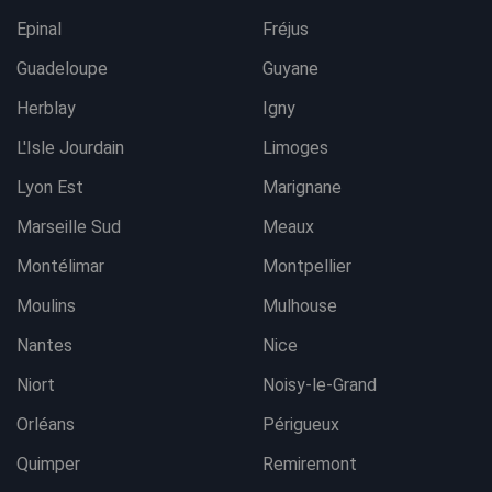
Epinal
Fréjus
Guadeloupe
Guyane
Herblay
Igny
L'Isle Jourdain
Limoges
Lyon Est
Marignane
Marseille Sud
Meaux
Montélimar
Montpellier
Moulins
Mulhouse
Nantes
Nice
Niort
Noisy-le-Grand
Orléans
Périgueux
Quimper
Remiremont