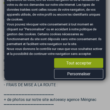
Volant multifonctions
votre ou de vos demandes sur notre site Internet. Les types de
données traitées sont celles issues de votre navigation, de vos
appareils utilisés, de votre profil ou encore les identifiants uniques
Informations complémentaires
de cookies.
Vous pouvez révoquer votre consentement à tout moment en
➖➖➖➖➖➖➖➖➖➖➖➖➖➖➖➖➖
cliquant sur "Personnaliser" ou en accédant à notre
politique de
+ de photos sur notre site autoeasy agence Mérignac
gestion des cookies
. Certains cookies nécessaires au
➖➖➖➖➖➖➖➖➖➖➖➖➖➖➖➖➖
fonctionnement du site sont déposés sans votre consentement. Ils
permettent et facilitent votre navigation sur le site.
- PRIX TTC hors frais de mise à la route et carte grise.
Nous vous donnons le contrôle sur ceux que vous souhaitez activer
- VISIBLE UNIQUEMENT SUR RENDEZ-VOUS
et la possibilité de continuer votre navigation sans accepter.
- SOLUTIONS DE FINANCEMENT : possible de 12 à 84
mois.
Tout accepter
- LIVRAISON possible dans toute la France à votre
domicile ou votre bureau ! (sur devis).
Personnaliser
- REPRISE possible de votre ancien véhicule.
➖➖➖➖➖➖➖➖➖➖➖➖➖➖➖➖➖
- FRAIS DE MISE A LA ROUTE :
➖➖➖➖➖➖➖➖➖➖➖➖➖➖➖➖➖
+ de photos sur notre site autoeasy agence Mérignac
➖➖➖➖➖➖➖➖➖➖➖➖➖➖➖➖➖