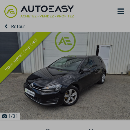
Retour
Vous arrivez trop tard
1
/31