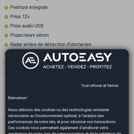
Peinture integrale
Prise 12v
Prise audio USB
Projecteurs xénon
Radar arrière de détection d'obstacles
Radar avant de détection d'obstacles
Régulateur de vitesse
Rétroviseurs dégivrants
Rétroviseurs électriques
Tout refuser et fermer
Roue secours tempo + kit outils
Bienvenue !
Sièges chauffants
Start & Stop
Nous utilisons des cookies ou des technologies similaires
nécessaires au fonctionnement optimal, à l'analyse des
Vitres surteintées
performances de notre site, et pour sécuriser vos transactions.
Volant cuir
Ces cookies nous permettent également d'améliorer votre
expérience de visite, lors de votre navigation et de la validation de