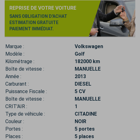
REPRISE DE VOTRE VOITURE
SANS OBLIGATION D'ACHAT
ESTIMATION GRATUITE
PAIEMENT IMMÉDIAT.
Marque :
Volkswagen
Modèle :
Golf
Kilométrage :
182000 km
Boîte de vitesse :
MANUELLE
Année :
2013
Carburant :
DIESEL
Puissance Fiscale :
5 CV
Boîte de vitesse :
MANUELLE
CRIT'AIR :
1
Type de véhicule :
CITADINE
Couleur :
NOIR
Portes :
5 portes
Places :
5 places