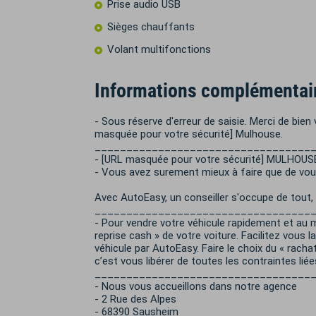
Prise audio USB
Sièges chauffants
Volant multifonctions
Informations complémentai
- Sous réserve d'erreur de saisie. Merci de bien
masquée pour votre sécurité] Mulhouse.
__________________________________
- [URL masquée pour votre sécurité] MULHOUS
- Vous avez surement mieux à faire que de vous
Avec AutoEasy, un conseiller s'occupe de tout,
__________________________________
- Pour vendre votre véhicule rapidement et au m
reprise cash » de votre voiture. Facilitez vous 
véhicule par AutoEasy. Faire le choix du « racha
c’est vous libérer de toutes les contraintes liée
__________________________________
- Nous vous accueillons dans notre agence
- 2 Rue des Alpes
- 68390 Sausheim