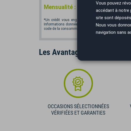
Vous pouvez révoq
*
Mensualité :
202,06
€/mois
accédant à notre
site sont déposés 
*Un crédit vous engage et doit être remboursé. Vér
Nous vous donnons 
Informations données à titre indicatif et non contractu
code de la consommation. Crédit sans assurance. Voir
navigation sans a
Les Avantages AutoEasy
OCCASIONS SÉLECTIONNÉES
VÉRIFIÉES ET GARANTIES