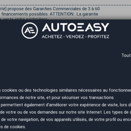
__________________________________________________
ité] propose des Garanties Commerciales de 3 à 60
) - financements possibles. ATTENTION : La garantie
 vente entre particuliers.
__________________________________________________
n main
__________________________________________________
Tout
qui sera plus productif qu'un message via
AutoEasy - Possibilité d'extension de garantie jusqu'à
depuis 30 ans en France et en Europe de la Garantie
eprise possible de tous types de véhicule
s cookies ou des technologies similaires nécessaires au fonctionne
ormances de notre site, et pour sécuriser vos transactions.
permettent également d'améliorer votre expérience de visite, lors d
n de votre ou de vos demandes sur notre site Internet. Les types de
 €
Durée
 de votre navigation, de vos appareils utilisés, de votre profil ou enc
€
es de cookies.