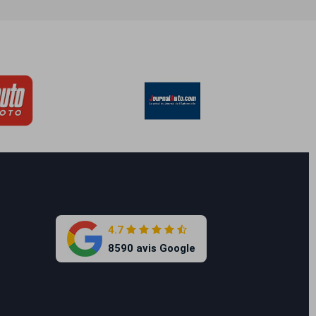
4.7
8590 avis Google