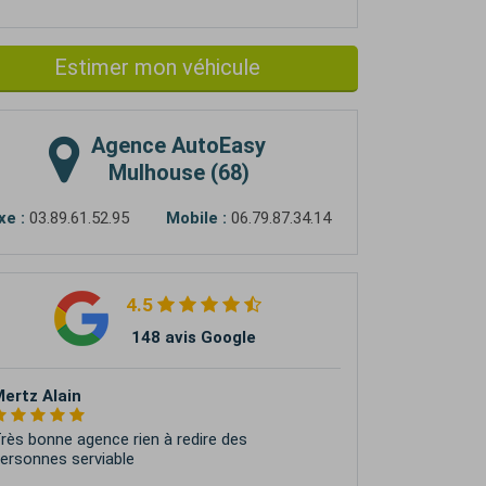
Estimer mon véhicule
Agence
AutoEasy
Mulhouse (68)
xe :
03.89.61.52.95
Mobile :
06.79.87.34.14
4.5
148 avis Google
tephane Briolet
quipe jeune , motivé, professionnelle,
éactive. Je leur souhaite une émancipation à
a hauteur de leur gentillesse et leur