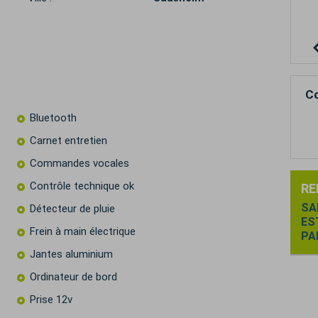
c
Co
Bluetooth
Carnet entretien
Commandes vocales
Contrôle technique ok
RE
SA
Détecteur de pluie
ES
Frein à main électrique
PA
Jantes aluminium
Ordinateur de bord
Prise 12v