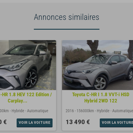
Annonces similaires
-HR 1.8 HEV 122 Edition /
Toyota C-HR I 1.8 VVT-i HSD
Carplay...
Hybrid 2WD 122
000km
-
Hybride
-
Automatique
2016
-
156000km
-
Hybride
-
Automatiqu
0 €
13 490 €
VOIR LA VOITURE
VOIR LA VOITUR