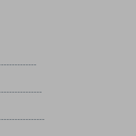
______________
________________
_________________