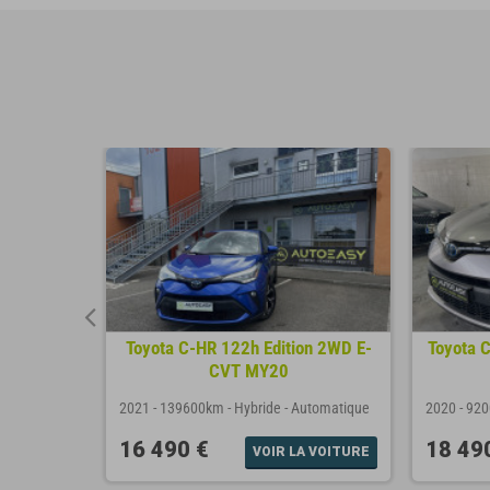
 Hybrid 83
Toyota C-HR 122h Edition 2WD E-
Toyota C
CVT MY20
omatique
2021
-
139600km
-
Hybride
-
Automatique
2020
-
92
16 490 €
18 49
A VOITURE
VOIR LA VOITURE