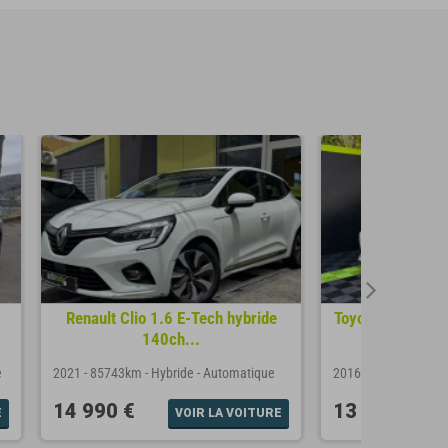
Renault Clio 1.6 E-Tech hybride
Toyota AURIS Ha
140ch...
HSD
e
2021
-
85743km
-
Hybride
-
Automatique
2016
-
50000km
-
Hy
14 990 €
13 990 €
E
VOIR LA VOITURE