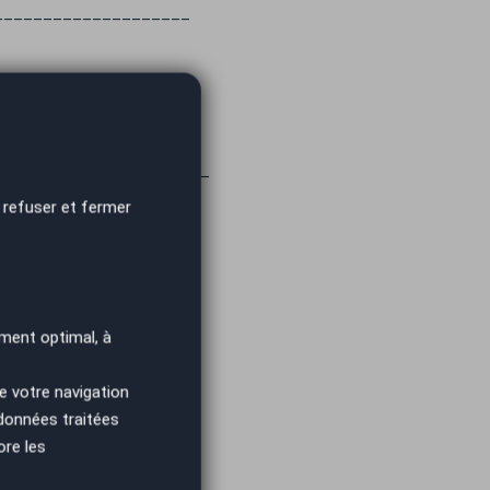
____________________
_____________________
______________________
 refuser et fermer
ment optimal, à
e votre navigation
 données traitées
ore les