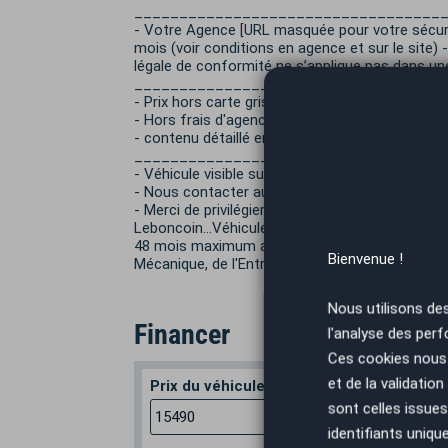
__________________________________
- Votre Agence [URL masquée pour votre sécur
mois (voir conditions en agence et sur le site
légale de conformité ne s’applique pas dans une
__________________________________
- Prix hors carte grise ainsi que frais de mise e
- Hors frais d'agence
- contenu détaillé en agence.
__________________________________
- Véhicule visible sur rendez-vous.
- Nous contacter au [Coordonnées masquées]
- Merci de privilégier un contact par téléphone 
Leboncoin...Véhicule sélectionné par le réseau 
48 mois maximum avec Opteven, leader reconnu 
Bienvenue !
Mécanique, de l'Entretien et de l'Assistance - R
Nous utilisons de
Financer
l'analyse des perf
Ces cookies nous 
et de la validatio
Prix du véhicule
Apport en
sont celles issues
€
identifiants uniqu