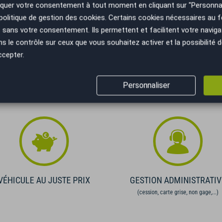
uer votre consentement à tout moment en cliquant sur "Personnal
Recevoir la simulation
politique de gestion des cookies
. Certains cookies nécessaires au
sans votre consentement. Ils permettent et facilitent votre navigati
ifiez vos capacités de remboursement avant de vous engager.
le contrôle sur ceux que vous souhaitez activer et la possibilité d
elles. Afin de respecter les dispositions de l'article L331.-4 du
 conditions en agence.
ccepter.
Personnaliser
VÉHICULE AU JUSTE PRIX
GESTION ADMINISTRATIV
(cession, carte grise, non gage,...)