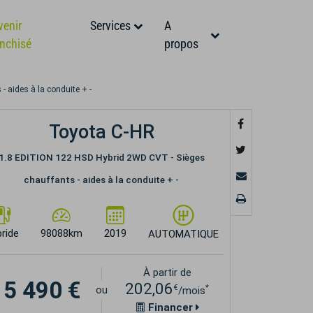
venir
Services
A
anchisé
propos
 aides à la conduite + -
Toyota C-HR
1.8 EDITION 122 HSD Hybrid 2WD CVT - Sièges
chauffants - aides à la conduite + -
ride
98088km
2019
AUTOMATIQUE
À partir de
15 490 €
202,06
€
*
ou
/mois
Financer