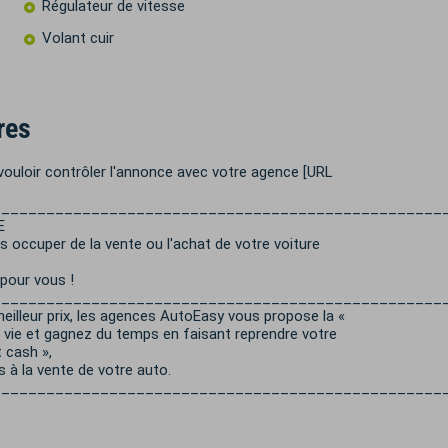
Régulateur de vitesse
Volant cuir
res
 vouloir contrôler l'annonce avec votre agence [URL
__________________________________________________
E
 occuper de la vente ou l'achat de votre voiture
 pour vous !
__________________________________________________
eilleur prix, les agences AutoEasy vous propose la «
la vie et gagnez du temps en faisant reprendre votre
t cash »,
s à la vente de votre auto.
__________________________________________________