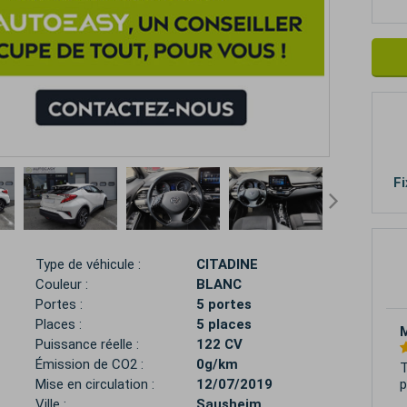
Fi
Type de véhicule :
CITADINE
Couleur :
BLANC
Portes :
5 portes
Places :
5 places
S
Puissance réelle :
122 CV
Émission de CO2 :
0g/km
É
r
Mise en circulation :
12/07/2019
l
Ville :
Sausheim