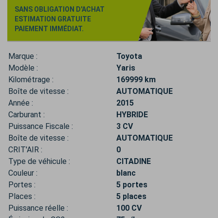
SANS OBLIGATION D'ACHAT
ESTIMATION GRATUITE
PAIEMENT IMMÉDIAT.
Marque :
Toyota
Modèle :
Yaris
Kilométrage :
169999 km
Boîte de vitesse :
AUTOMATIQUE
Année :
2015
Carburant :
HYBRIDE
Puissance Fiscale :
3 CV
Boîte de vitesse :
AUTOMATIQUE
CRIT'AIR :
0
Type de véhicule :
CITADINE
Couleur :
blanc
Portes :
5 portes
Places :
5 places
Puissance réelle :
100 CV