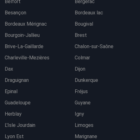
Belfort
Bergerac
Besançon
Bordeaux lac
Bordeaux Mérignac
Bougival
Bourgoin-Jallieu
Brest
Brive-La-Gaillarde
Chalon-sur-Saône
Charleville-Mezières
Colmar
Dax
Dijon
Draguignan
Dunkerque
Epinal
Fréjus
Guadeloupe
Guyane
Herblay
Igny
L'Isle Jourdain
Limoges
Lyon Est
Marignane