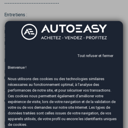
--------------------------------
Entretiens :
-Le 08/04/2023, à 124 081 Km : VIDANGE TOUS LES
FILTRES
-Le 30/01/2024, à 140 000 Km : VIDANGE TOUS LES
FILTRES + DISQUES / PLAQUETTES AV/AR
-Le 05/06/2025, à 155 000 Km : VIDANGE SIMPLE
Tout refuser et fermer
KM réel : 170 450
Bienvenue !
Frais de mise à la route 699 € : Frais de préparation, Mise à
niveau de tous les Fluides , Carburant de mise en route.
Nous utilisons des cookies ou des technologies similaires
nécessaires au fonctionnement optimal, à l'analyse des
⚠️ Aucune réservation ne sera acceptée sans acompte ✍
performances de notre site, et pour sécuriser vos transactions.
⚜️ Des erreurs pouvant se glisser dans nos annonces merci
Ces cookies nous permettent également d'améliorer votre
de nous contacter pour plus de renseignements
expérience de visite, lors de votre navigation et de la validation de
votre ou de vos demandes sur notre site Internet. Les types de
---------- PRESTATIONS OPTIONNELLES ----------
données traitées sont celles issues de votre navigation, de vos
appareils utilisés, de votre profil ou encore les identifiants uniques
Pack Easy Confort à 1099 €
de cookies.