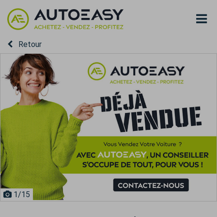
Retour
1
/15