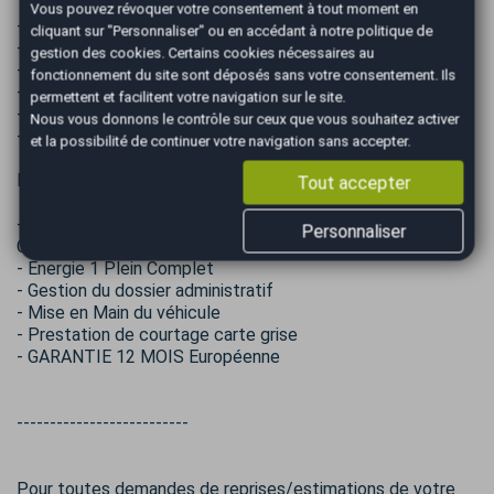
Vous pouvez révoquer votre consentement à tout moment en
- Nettoyage Extérieur manuel
cliquant sur "Personnaliser" ou en accédant à notre
politique de
- Pressing intérieur
gestion des cookies
. Certains cookies nécessaires au
- Energie 1/2 plein
fonctionnement du site sont déposés sans votre consentement. Ils
- Gestion du dossier administratif
permettent et facilitent votre navigation sur le site.
- Mise en main du véhicule
Nous vous donnons le contrôle sur ceux que vous souhaitez activer
- GARANTIE 6 mois Européenne
et la possibilité de continuer votre navigation sans accepter.
Pack EASY PREMIUM à partir de 1399 € TTC* :
Tout accepter
- Nettoyage Prestige (LUSTRAGE COMPLET
Personnaliser
CARROSSERIE)
- Energie 1 Plein Complet
- Gestion du dossier administratif
- Mise en Main du véhicule
- Prestation de courtage carte grise
- GARANTIE 12 MOIS Européenne
--------------------------
Pour toutes demandes de reprises/estimations de votre