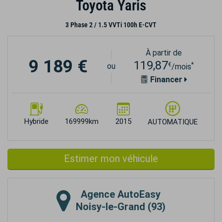
Toyota Yaris
3 Phase 2 / 1.5 VVTi 100h E-CVT
À partir de
9 189 €
119,87
€
*
ou
/mois
Financer
Hybride
169999km
2015
AUTOMATIQUE
Estimer mon véhicule
Agence
AutoEasy
Noisy-le-Grand (93)