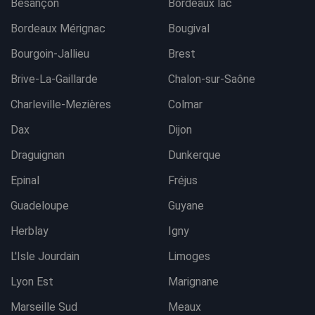
Besançon
Bordeaux lac
Bordeaux Mérignac
Bougival
Bourgoin-Jallieu
Brest
Brive-La-Gaillarde
Chalon-sur-Saône
Charleville-Mezières
Colmar
Dax
Dijon
Draguignan
Dunkerque
Epinal
Fréjus
Guadeloupe
Guyane
Herblay
Igny
L'Isle Jourdain
Limoges
Lyon Est
Marignane
Marseille Sud
Meaux