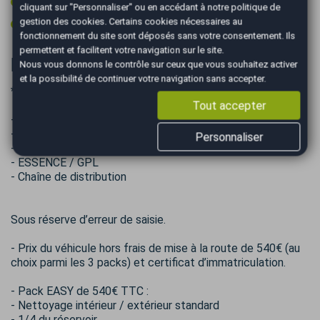
Volant cuir
cliquant sur "Personnaliser" ou en accédant à notre
politique de
gestion des cookies
. Certains cookies nécessaires au
Volant multifonctions
fonctionnement du site sont déposés sans votre consentement. Ils
permettent et facilitent votre navigation sur le site.
Informations complémentaires
Nous vous donnons le contrôle sur ceux que vous souhaitez activer
et la possibilité de continuer votre navigation sans accepter.
***** LES PLUS *****
Tout accepter
-- 1ère main
- Entretien DACIA suivi
Personnaliser
- Révision + disques et plaquettes Av 08/2026
- ESSENCE / GPL
- Chaîne de distribution
Sous réserve d’erreur de saisie.
- Prix du véhicule hors frais de mise à la route de 540€ (au
choix parmi les 3 packs) et certificat d’immatriculation.
- Pack EASY de 540€ TTC :
- Nettoyage intérieur / extérieur standard
- 1/4 du réservoir