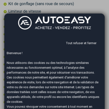
Kit de gonflage (sans roue de secours)
Limiteur de vitesse
Ordinateur de bord
Pack visibilite
Peinture integrale
Première main
Tout refuser et fermer
Prise 12v
Bienvenue !
Prise audio USB
Nous utilisons des cookies ou des technologies similaires
Radar arrière de détection d'obstacles
nécessaires au fonctionnement optimal, à l'analyse des
Reconnaissance des panneaux de signalisation
performances de notre site, et pour sécuriser vos transactions.
Ces cookies nous permettent également d'améliorer votre
Régulateur de vitesse
expérience de visite, lors de votre navigation et de la validation de
Start & Stop
votre ou de vos demandes sur notre site Internet. Les types de
données traitées sont celles issues de votre navigation, de vos
Système d'alerte de véhicule en approche
appareils utilisés, de votre profil ou encore les identifiants uniques
Système de détection d'obstacles
de cookies.
Vous pouvez révoquer votre consentement à tout moment en