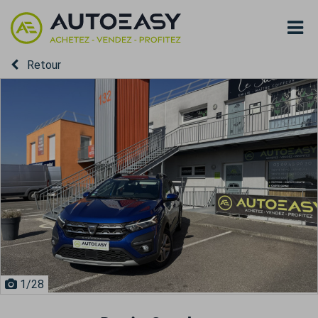
Retour
1
/28