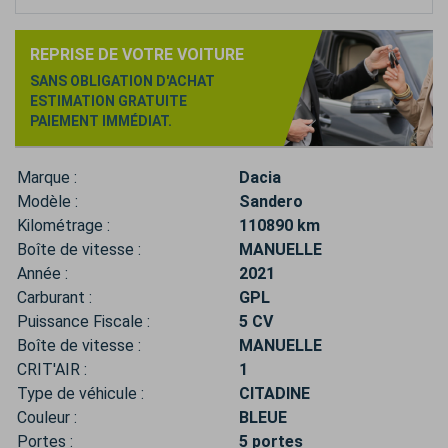
REPRISE DE VOTRE VOITURE
SANS OBLIGATION D'ACHAT
ESTIMATION GRATUITE
PAIEMENT IMMÉDIAT.
Marque :
Dacia
Modèle :
Sandero
Kilométrage :
110890 km
Boîte de vitesse :
MANUELLE
Année :
2021
Carburant :
GPL
Puissance Fiscale :
5 CV
Boîte de vitesse :
MANUELLE
CRIT'AIR :
1
Type de véhicule :
CITADINE
Couleur :
BLEUE
Portes :
5 portes