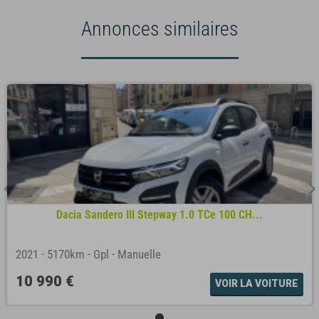
Annonces similaires
Dacia Sandero III Stepway 1.0 TCe 100 CH...
2021
-
5170km
-
Gpl
-
Manuelle
10 990 €
VOIR LA VOITURE