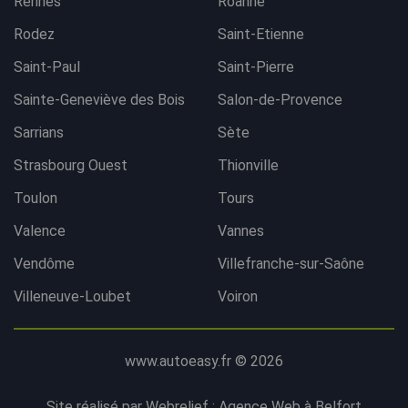
Rennes
Roanne
Rodez
Saint-Etienne
Saint-Paul
Saint-Pierre
Sainte-Geneviève des Bois
Salon-de-Provence
Sarrians
Sète
Strasbourg Ouest
Thionville
Toulon
Tours
Valence
Vannes
Vendôme
Villefranche-sur-Saône
Villeneuve-Loubet
Voiron
www.autoeasy.fr © 2026
Site réalisé par Webrelief :
Agence Web à Belfort