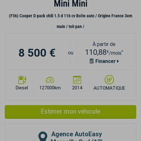
Mini Mini
(F56) Cooper D pack chili 1.5 d 116 cv Boîte auto / Origine France 3em
main / toit pan /
À partir de
8 500 €
110,88
€
*
ou
/mois
Financer
Diesel
127000km
2014
AUTOMATIQUE
Estimer mon véhicule
Agence
AutoEasy