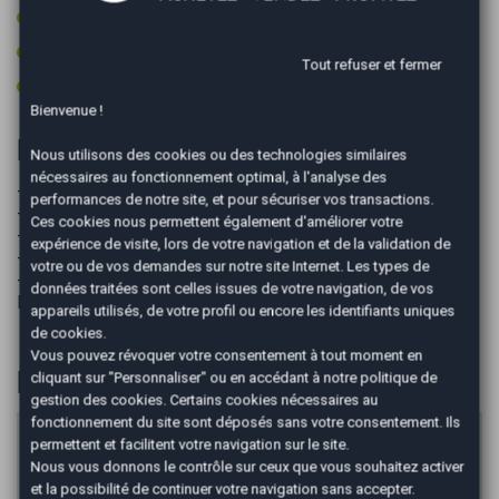
Vitres surteintées
Volant cuir
Tout refuser et fermer
Volant multifonctions
Bienvenue !
Informations complémentaires
Nous utilisons des cookies ou des technologies similaires
nécessaires au fonctionnement optimal, à l'analyse des
- double des clés
performances de notre site, et pour sécuriser vos transactions.
- entretiens complet viens d’être réalisé
Ces cookies nous permettent également d'améliorer votre
- 2 pneus avant neufs
expérience de visite, lors de votre navigation et de la validation de
- ct ok
votre ou de vos demandes sur notre site Internet. Les types de
- Liste d'équipement non exhaustif, sous toute réserve de
données traitées sont celles issues de votre navigation, de vos
l'exactitude avec notre service commercial
appareils utilisés, de votre profil ou encore les identifiants uniques
de cookies.
Vous pouvez révoquer votre consentement à tout moment en
Financer
cliquant sur "Personnaliser" ou en accédant à notre
politique de
gestion des cookies
. Certains cookies nécessaires au
fonctionnement du site sont déposés sans votre consentement. Ils
Prix du véhicule
permettent et facilitent votre navigation sur le site.
Nous vous donnons le contrôle sur ceux que vous souhaitez activer
€
et la possibilité de continuer votre navigation sans accepter.