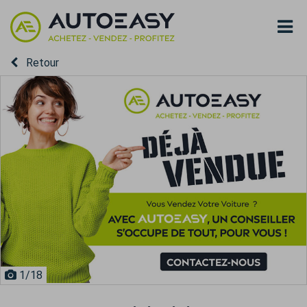
Retour
1
/18