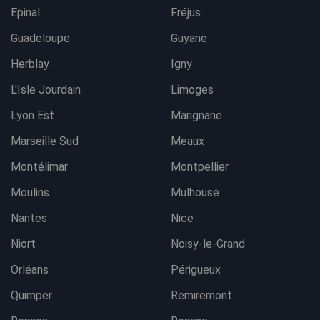
Epinal
Fréjus
Guadeloupe
Guyane
Herblay
Igny
L'Isle Jourdain
Limoges
Lyon Est
Marignane
Marseille Sud
Meaux
Montélimar
Montpellier
Moulins
Mulhouse
Nantes
Nice
Niort
Noisy-le-Grand
Orléans
Périgueux
Quimper
Remiremont