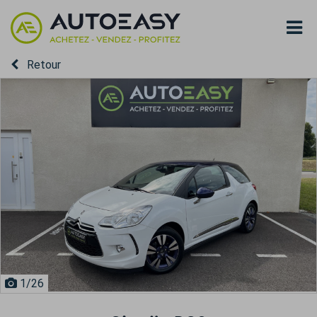
Retour
1
/26