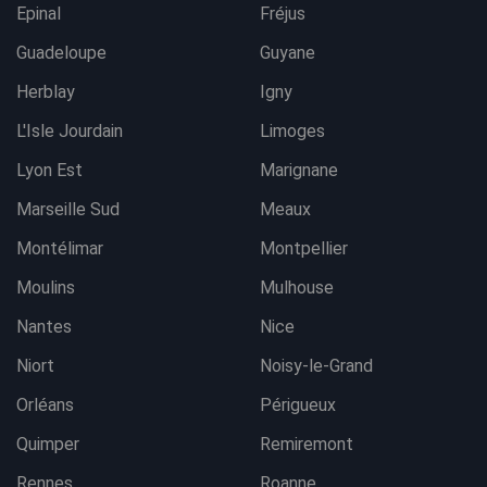
Epinal
Fréjus
Guadeloupe
Guyane
Herblay
Igny
L'Isle Jourdain
Limoges
Lyon Est
Marignane
Marseille Sud
Meaux
Montélimar
Montpellier
Moulins
Mulhouse
Nantes
Nice
Niort
Noisy-le-Grand
Orléans
Périgueux
Quimper
Remiremont
Rennes
Roanne