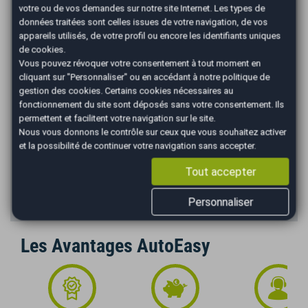
Apport en €
votre ou de vos demandes sur notre site Internet. Les types de
données traitées sont celles issues de votre navigation, de vos
€
appareils utilisés, de votre profil ou encore les identifiants uniques
Durée
de cookies.
Vous pouvez révoquer votre consentement à tout moment en
cliquant sur "Personnaliser" ou en accédant à notre
politique de
gestion des cookies
. Certains cookies nécessaires au
*
Mensualité :
91,18
€/mois
fonctionnement du site sont déposés sans votre consentement. Ils
permettent et facilitent votre navigation sur le site.
Recevoir la simulation
Nous vous donnons le contrôle sur ceux que vous souhaitez activer
et la possibilité de continuer votre navigation sans accepter.
*Un crédit vous engage et doit être remboursé. Vérifiez vos
capacités de remboursement avant de vous engager. Informations
Tout accepter
données à titre indicatif et non contractuelles. Afin de respecter les
dispositions de l'article L331.-4 du code de la consommation.
Crédit sans assurance. Voir conditions en agence.
Personnaliser
Les Avantages AutoEasy