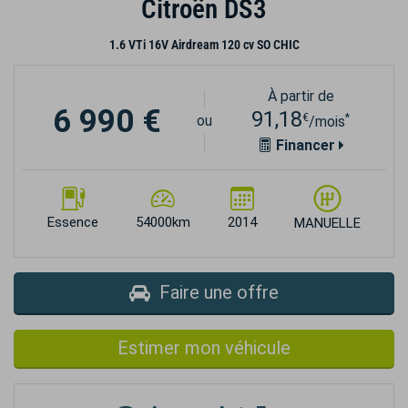
Citroën DS3
1.6 VTi 16V Airdream 120 cv SO CHIC
À partir de
6 990 €
91,18
€
*
ou
/mois
Financer
Essence
54000km
2014
MANUELLE
Faire une offre
Estimer mon véhicule