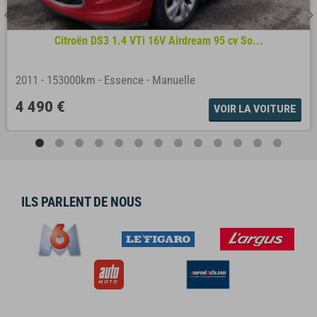
Citroën DS3 1.4 VTi 16V Airdream 95 cv So...
2011
-
153000km
-
Essence
-
Manuelle
4 490 €
VOIR LA VOITURE
ILS PARLENT DE NOUS