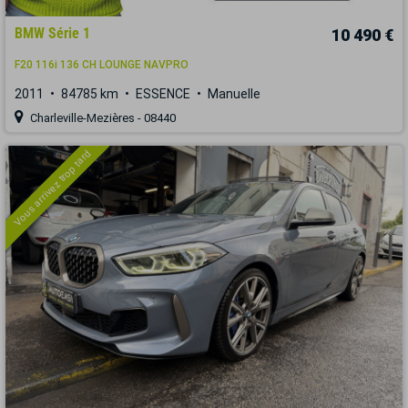
BMW Série 1
10 490 €
F20 116i 136 CH LOUNGE NAVPRO
2011
84785 km
ESSENCE
Manuelle
Charleville-Mezières - 08440
Vous arrivez trop tard