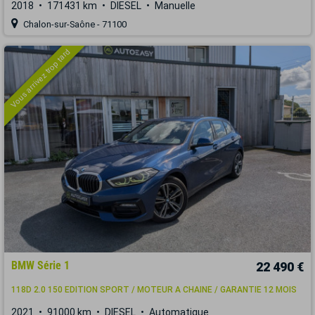
2018
171431 km
DIESEL
Manuelle
Chalon-sur-Saône - 71100
Vous arrivez trop tard
BMW Série 1
22 490 €
118D 2.0 150 EDITION SPORT / MOTEUR A CHAINE / GARANTIE 12 MOIS
2021
91000 km
DIESEL
Automatique