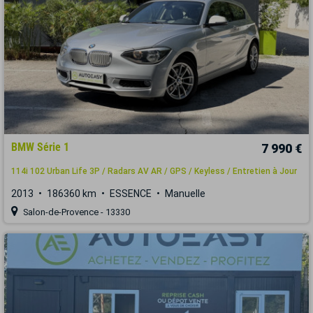
BMW Série 1
7 990 €
114i 102 Urban Life 3P / Radars AV AR / GPS / Keyless / Entretien à Jour
2013
186360 km
ESSENCE
Manuelle
Salon-de-Provence - 13330