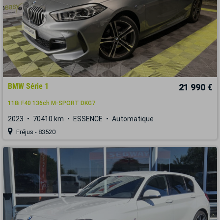
BMW Série 1
21 990 €
118i F40 136ch M-SPORT DKG7
2023
70410 km
ESSENCE
Automatique
Fréjus - 83520