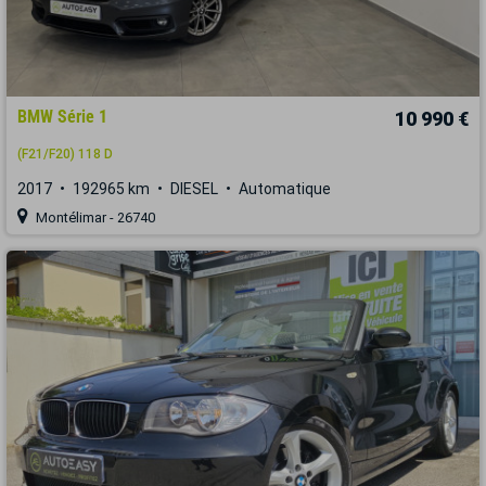
BMW Série 1
10 990 €
(F21/F20) 118 D
2017
192965 km
DIESEL
Automatique
Montélimar - 26740