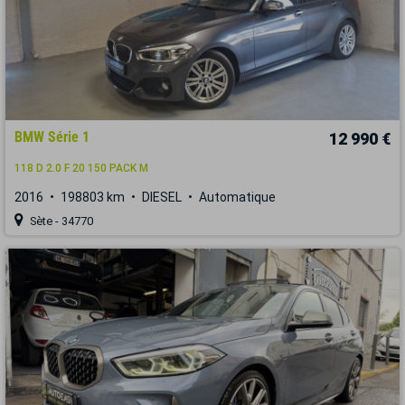
BMW Série 1
12 990 €
118 D 2.0 F 20 150 PACK M
2016
198803 km
DIESEL
Automatique
Sète - 34770