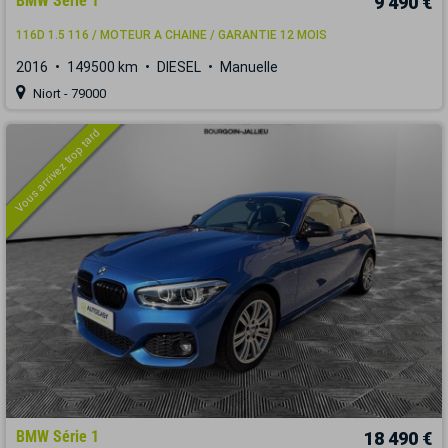
BMW Série 1
9 490 €
116D 1.5 116 / MOTEUR A CHAINE / GARANTIE 12 MOIS
2016
149500 km
DIESEL
Manuelle
Niort - 79000
Vous arrivez trop tard
BMW Série 1
18 490 €