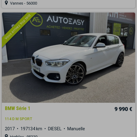
Vannes - 56000
Vous arrivez trop tard
BMW Série 1
9 990 €
114 D M SPORT
2017
197134 km
DIESEL
Manuelle
Herblay - 95220