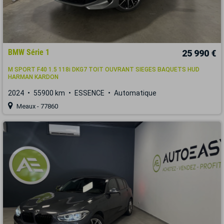
BMW Série 1
25 990 €
M SPORT F40 1.5 118i DKG7 TOIT OUVRANT SIEGES BAQUETS HUD
HARMAN KARDON
2024
55900 km
ESSENCE
Automatique
Meaux - 77860