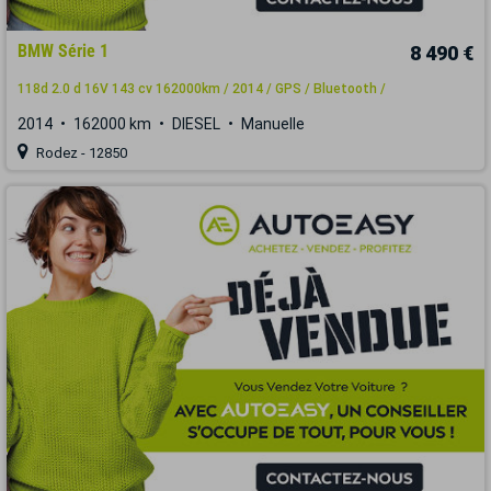
BMW Série 1
8 490 €
118d 2.0 d 16V 143 cv 162000km / 2014 / GPS / Bluetooth /
2014
162000 km
DIESEL
Manuelle
Rodez - 12850