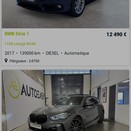
BMW Série 1
12 490 €
118d Lounge BVA8
2017
139000 km
DIESEL
Automatique
Périgueux - 24750