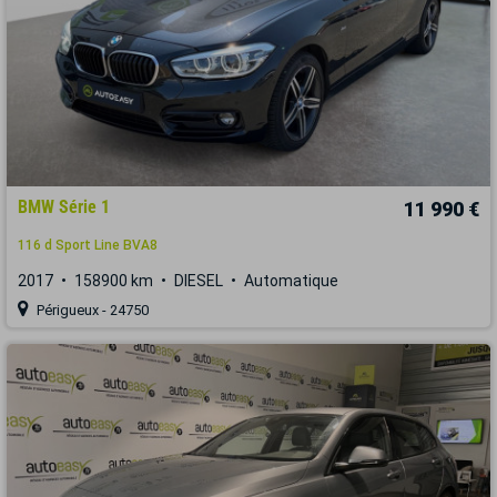
BMW Série 1
11 990 €
116 d Sport Line BVA8
2017
158900 km
DIESEL
Automatique
Périgueux - 24750