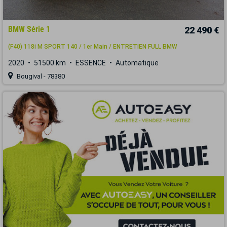
BMW Série 1
22 490 €
(F40) 118i M SPORT 140 / 1er Main / ENTRETIEN FULL BMW
2020
51500 km
ESSENCE
Automatique
Bougival - 78380