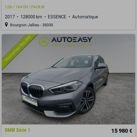
120i / 184 CH / PACK M
2017
128000 km
ESSENCE
Automatique
Bourgoin-Jallieu - 38300
Vous arrivez trop tard
BMW Série 1
15 980 €