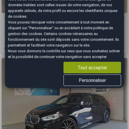
données traitées sont celles issues de votre navigation, de vos
appareils utilisés, de votre profil ou encore les identifiants uniques
de cookies.
BMW Série 1
10 990 €
Vous pouvez révoquer votre consentement à tout moment en
cliquant sur "Personnaliser" ou en accédant à notre
politique de
116d 1.5 d 12V Advantage 116 ch *Attelage*Radar Av et Ar*Entr
BMW*Start And Stop
gestion des cookies
. Certains cookies nécessaires au
fonctionnement du site sont déposés sans votre consentement. Ils
2018
146000 km
DIESEL
Manuelle
permettent et facilitent votre navigation sur le site.
Thionville - 57100
Nous vous donnons le contrôle sur ceux que vous souhaitez activer
et la possibilité de continuer votre navigation sans accepter.
Tout accepter
Personnaliser