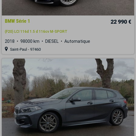
BMW Série 1
22 990 €
(F20) LCI 116d 1.5 d 116cv M-SPORT
2018
98000 km
DIESEL
Automatique
Saint-Paul - 97460