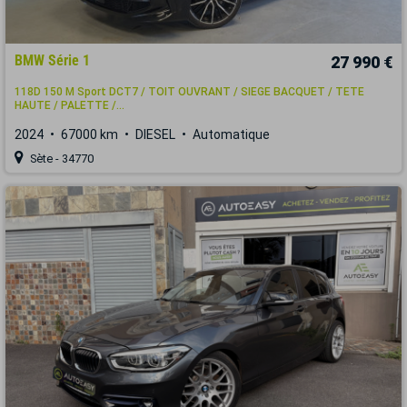
BMW Série 1
27 990 €
118D 150 M Sport DCT7 / TOIT OUVRANT / SIEGE BACQUET / TETE
HAUTE / PALETTE /...
2024
67000 km
DIESEL
Automatique
Sète - 34770