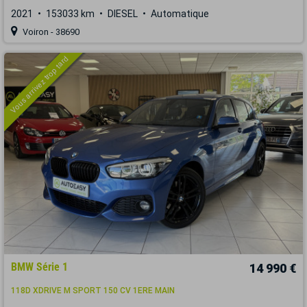
2021
153033 km
DIESEL
Automatique
Voiron - 38690
Vous arrivez trop tard
BMW Série 1
14 990 €
118D XDRIVE M SPORT 150 CV 1ERE MAIN