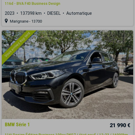
116d - BVA F40 Business Design
2023
137398 km
DIESEL
Automatique
Marignane - 13700
Vous arrivez trop tard
BMW Série 1
21 990 €
116i Design Édition Business 109cv DKG7 / état neuf / 12-23 / 16000km