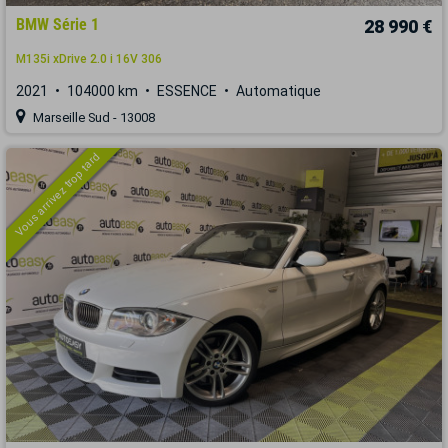
BMW Série 1
28 990 €
M135i xDrive 2.0 i 16V 306
2021
104000 km
ESSENCE
Automatique
Marseille Sud - 13008
Vous arrivez trop tard