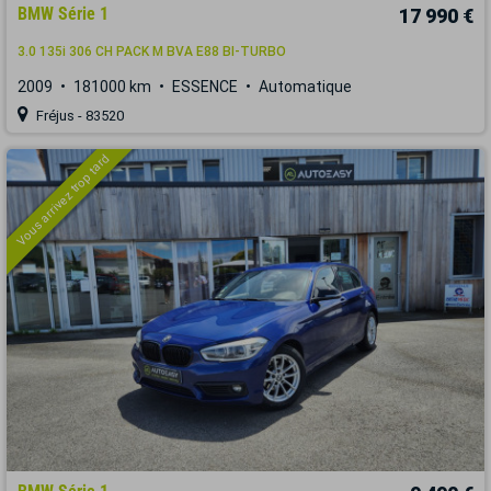
BMW Série 1
17 990 €
3.0 135i 306 CH PACK M BVA E88 BI-TURBO
2009
181000 km
ESSENCE
Automatique
Fréjus - 83520
Vous arrivez trop tard