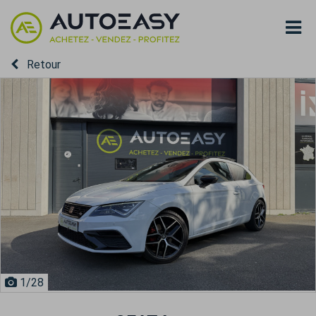
Retour
1
/28