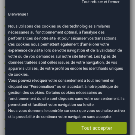
Tout refuser et fermer
Pack éclairage ambiance
Bienvenue !
Palettes au volant
Prise 12v
Nous utilisons des cookies ou des technologies similaires
nécessaires au fonctionnement optimal, à l'analyse des
Prise audio USB
performances de notre site, et pour sécuriser vos transactions.
Radar arrière de détection d'obstacles
Ces cookies nous permettent également d'améliorer votre
expérience de visite, lors de votre navigation et de la validation de
Radar avant de détection d'obstacles
votre ou de vos demandes sur notre site Internet. Les types de
Régulateur de vitesse
données traitées sont celles issues de votre navigation, de vos
appareils utilisés, de votre profil ou encore les identifiants uniques
Retroviseur intérieur électrochrome
de cookies.
Vous pouvez révoquer votre consentement à tout moment en
Rétroviseurs dégivrants
cliquant sur "Personnaliser" ou en accédant à notre
politique de
Rétroviseurs électriques
gestion des cookies
. Certains cookies nécessaires au
fonctionnement du site sont déposés sans votre consentement. Ils
Rétroviseurs rabattables électriquement
permettent et facilitent votre navigation sur le site.
Sièges sport
Nous vous donnons le contrôle sur ceux que vous souhaitez activer
et la possibilité de continuer votre navigation sans accepter.
Toit ouvrant
Tout accepter
Vitres surteintées