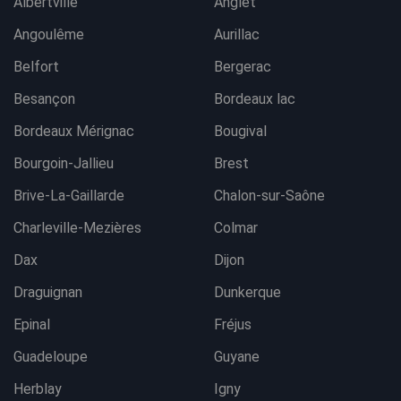
Albertville
Anglet
Angoulême
Aurillac
Belfort
Bergerac
Besançon
Bordeaux lac
Bordeaux Mérignac
Bougival
Bourgoin-Jallieu
Brest
Brive-La-Gaillarde
Chalon-sur-Saône
Charleville-Mezières
Colmar
Dax
Dijon
Draguignan
Dunkerque
Epinal
Fréjus
Guadeloupe
Guyane
Herblay
Igny