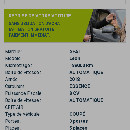
REPRISE DE VOTRE VOITURE
SANS OBLIGATION D'ACHAT
ESTIMATION GRATUITE
PAIEMENT IMMÉDIAT.
Marque :
SEAT
Modèle :
Leon
Kilométrage :
189000 km
Boîte de vitesse :
AUTOMATIQUE
Année :
2018
Carburant :
ESSENCE
Puissance Fiscale :
8 CV
Boîte de vitesse :
AUTOMATIQUE
CRIT'AIR :
1
Type de véhicule :
COUPÉ
Portes :
3 portes
Places :
5 places