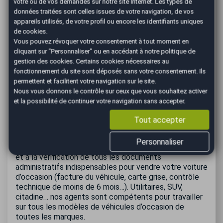
votre ou de vos demandes sur notre site Internet. Les types de
paiement en agence. Faire appel à AutoEasy et son
données traitées sont celles issues de votre navigation, de vos
réseau de professionnels de l’automobile pour
v
endre
appareils utilisés, de votre profil ou encore les identifiants uniques
votre voiture à Dijon
est donc beaucoup plus sûr que
de cookies.
la vente de particulier à particulier. N’attendez plus
Vous pouvez révoquer votre consentement à tout moment en
pour vendre votre véhicule en toute sérénité !
cliquant sur "Personnaliser" ou en accédant à notre
politique de
gestion des cookies
. Certains cookies nécessaires au
Comment se passe
fonctionnement du site sont déposés sans votre consentement. Ils
l'estimation d’une voiture
permettent et facilitent votre navigation sur le site.
Nous vous donnons le contrôle sur ceux que vous souhaitez activer
avec AutoEasy ?
et la possibilité de continuer votre navigation sans accepter.
Tout accepter
Lors de votre rendez-vous à l’agence, une
estimation
de votre véhicule
est réalisée. Elle consiste en une
Personnaliser
expertise visuelle (carrosserie, état intérieur, pneus…)
et à la vérification de tous les documents
administratifs indispensables pour vendre votre voiture
d’occasion (facture du véhicule, carte grise, contrôle
technique de moins de 6 mois…). Utilitaires, SUV,
citadine… nos agents sont compétents pour travailler
sur tous les modèles de véhicules d’occasion de
toutes les marques.