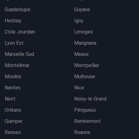
Guadeloupe
Guyane
Herblay
Igny
L'Isle Jourdain
Limoges
Lyon Est
Marignane
Marseille Sud
Meaux
Montélimar
Montpellier
Moulins
Mulhouse
Nantes
Nice
Niort
Noisy-le-Grand
Orléans
Périgueux
Quimper
Remiremont
Rennes
Roanne