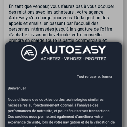
En tant que vendeur, vous n’aurez pas à vous occuper
des relations avec les acheteurs : votre agence
AutoEasy s’en charge pour vous. De la gestion des
appels et emails, en passant par l’accueil des
personnes intéressées jusqu’à la signature de l’offre
d’achat et livraison du véhicule, votre conseiller
prendra en charge toute la partie commerciale et
administrative (édition du certificat de non-gage,
établissement du certificat de cession). Pour vous
garantir votre tranquillité d’esprit après la vente de
votre voiture, nous enregistrerons également la
déclaration de cession et le certificat
d’immatriculation au nom du nouveau propriétaire. En
Tout refuser et fermer
passant par AutoEasy pour vendre votre voiture
d’occasion, vous pouvez être sûr que la vente sera
Bienvenue !
réalisée dans le respect de la législation en vigueur.
Nos professionnels veilleront à ce qu’aucun document
Nous utilisons des cookies ou des technologies similaires
ne manque lors de la vente qui respectera les délais
nécessaires au fonctionnement optimal, à l'analyse des
imposés.
performances de notre site, et pour sécuriser vos transactions.
Ces cookies nous permettent également d'améliorer votre
Pour garantir la solvabilité de l’acheteur, nous
expérience de visite, lors de votre navigation et de la validation de
demandons un chèque de banque certifié lors du