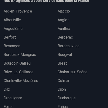
Nos 67 agences à votre service dans toute la France
Aix-en-Provence
Ajaccio
Albertville
Anglet
Angoulême
Aurillac
Belfort
Bergerac
Besançon
Bordeaux lac
Bordeaux Mérignac
Bougival
Bourgoin-Jallieu
Brest
Brive-La-Gaillarde
Chalon-sur-Saône
Charleville-Mezières
Colmar
Dax
Dijon
Draguignan
Dunkerque
Epinal
Fréjus