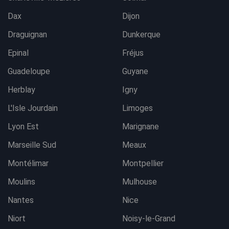
Dax
Dijon
Draguignan
Dunkerque
Epinal
Fréjus
Guadeloupe
Guyane
Herblay
Igny
L'Isle Jourdain
Limoges
Lyon Est
Marignane
Marseille Sud
Meaux
Montélimar
Montpellier
Moulins
Mulhouse
Nantes
Nice
Niort
Noisy-le-Grand