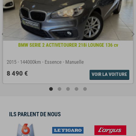
BMW SERIE 2 ACTIVETOURER 218i LOUNGE 136 cv
2015
-
144000km
-
Essence
-
Manuelle
8 490 €
VOIR LA VOITURE
ILS PARLENT DE NOUS