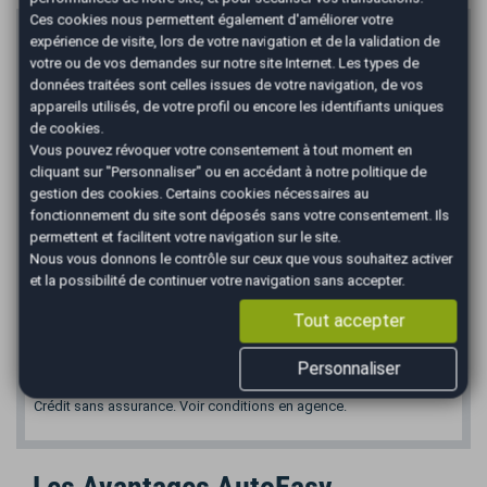
Ces cookies nous permettent également d'améliorer votre
Prix du véhicule
expérience de visite, lors de votre navigation et de la validation de
votre ou de vos demandes sur notre site Internet. Les types de
€
données traitées sont celles issues de votre navigation, de vos
Apport en €
appareils utilisés, de votre profil ou encore les identifiants uniques
de cookies.
€
Vous pouvez révoquer votre consentement à tout moment en
Durée
cliquant sur "Personnaliser" ou en accédant à notre
politique de
gestion des cookies
. Certains cookies nécessaires au
fonctionnement du site sont déposés sans votre consentement. Ils
permettent et facilitent votre navigation sur le site.
*
Mensualité :
108,13
€/mois
Nous vous donnons le contrôle sur ceux que vous souhaitez activer
et la possibilité de continuer votre navigation sans accepter.
Recevoir la simulation
Tout accepter
*Un crédit vous engage et doit être remboursé. Vérifiez vos
capacités de remboursement avant de vous engager. Informations
Personnaliser
données à titre indicatif et non contractuelles. Afin de respecter les
dispositions de l'article L331.-4 du code de la consommation.
Crédit sans assurance. Voir conditions en agence.