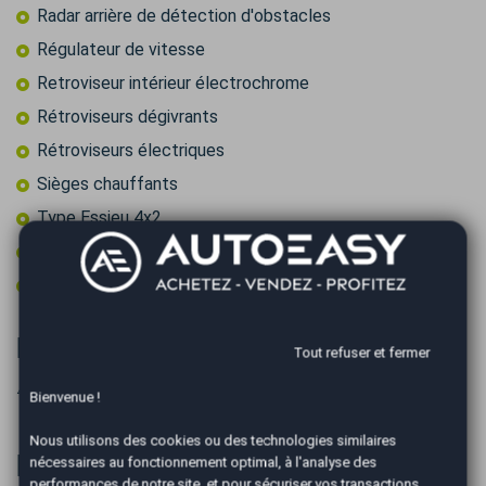
Radar arrière de détection d'obstacles
Régulateur de vitesse
Retroviseur intérieur électrochrome
Rétroviseurs dégivrants
Rétroviseurs électriques
Sièges chauffants
Type Essieu 4x2
Volant cuir
Volant multifonctions
Informations complémentaires
Tout refuser et fermer
⚠️ FRAIS D'AGENCE 299 EUROS ⚠️ .
Bienvenue !
Nous utilisons des cookies ou des technologies similaires
Financer
nécessaires au fonctionnement optimal, à l'analyse des
performances de notre site, et pour sécuriser vos transactions.