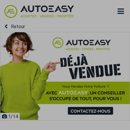
Retour
1
/14