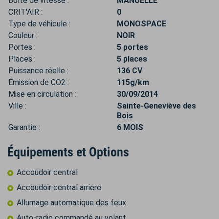
Boîte de vitesse :
MANUELLE
CRIT'AIR :
0
Type de véhicule :
MONOSPACE
Couleur :
NOIR
Portes :
5 portes
Places :
5 places
Puissance réelle :
136 CV
Émission de CO2 :
115g/km
Mise en circulation :
30/09/2014
Ville :
Sainte-Geneviève des
Bois
Garantie :
6 MOIS
Équipements et Options
Accoudoir central
Accoudoir central arriere
Allumage automatique des feux
Auto-radio commandé au volant