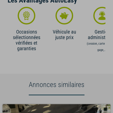
Les Avantages AutoEasy
Occasions
Véhicule au
Gestion
sélectionnées
juste prix
administrati
vérifiées et
(cession, carte grise,
garanties
gage,...)
Annonces similaires