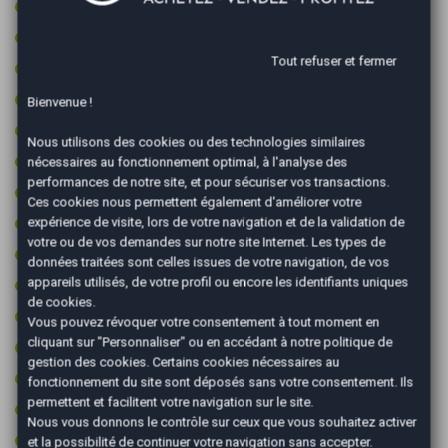
Contrôle pression des pneus
Contrôle technique ok
Tout refuser et fermer
Détecteur de pluie
Feux de circulation diurne
Bienvenue !
Fixations ISOFIX
Nous utilisons des cookies ou des technologies similaires
GPS couleur
nécessaires au fonctionnement optimal, à l'analyse des
performances de notre site, et pour sécuriser vos transactions.
Intérieur cuir/alcantara
Ces cookies nous permettent également d'améliorer votre
Jantes 17 pouces
expérience de visite, lors de votre navigation et de la validation de
votre ou de vos demandes sur notre site Internet. Les types de
Jantes aluminium
données traitées sont celles issues de votre navigation, de vos
appareils utilisés, de votre profil ou encore les identifiants uniques
Limiteur de vitesse
de cookies.
Ordinateur de bord
Vous pouvez révoquer votre consentement à tout moment en
cliquant sur "Personnaliser" ou en accédant à notre
politique de
Pack luxe
gestion des cookies
. Certains cookies nécessaires au
Peinture integrale
fonctionnement du site sont déposés sans votre consentement. Ils
permettent et facilitent votre navigation sur le site.
Prise 12v
Nous vous donnons le contrôle sur ceux que vous souhaitez activer
Radar arrière de détection d'obstacles
et la possibilité de continuer votre navigation sans accepter.