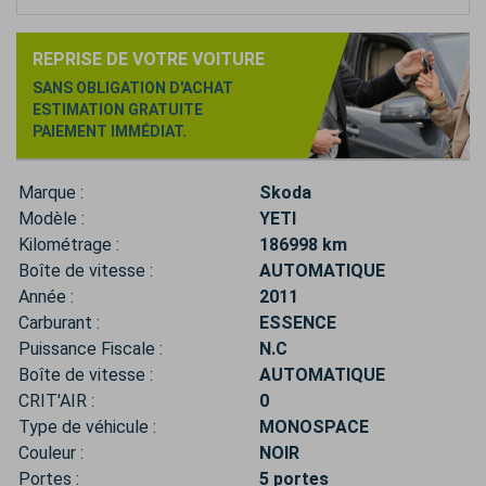
REPRISE DE VOTRE VOITURE
SANS OBLIGATION D'ACHAT
ESTIMATION GRATUITE
PAIEMENT IMMÉDIAT.
Marque :
Skoda
Modèle :
YETI
Kilométrage :
186998 km
Boîte de vitesse :
AUTOMATIQUE
Année :
2011
Carburant :
ESSENCE
Puissance Fiscale :
N.C
Boîte de vitesse :
AUTOMATIQUE
CRIT'AIR :
0
Type de véhicule :
MONOSPACE
Couleur :
NOIR
Portes :
5 portes