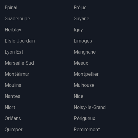
Epinal
Fréjus
Guadeloupe
Guyane
Herblay
Igny
L'Isle Jourdain
Limoges
Lyon Est
Marignane
Marseille Sud
Meaux
Montélimar
Montpellier
Moulins
Mulhouse
Nantes
Nice
Niort
Noisy-le-Grand
Orléans
Périgueux
Quimper
Remiremont