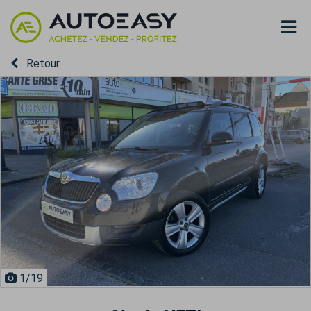
Retour
1
/19