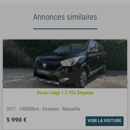
Annonces similaires
Dacia Lodgy 1.2 TCe Stepway
2017
-
140000km
-
Essence
-
Manuelle
5 990 €
VOIR LA VOITURE