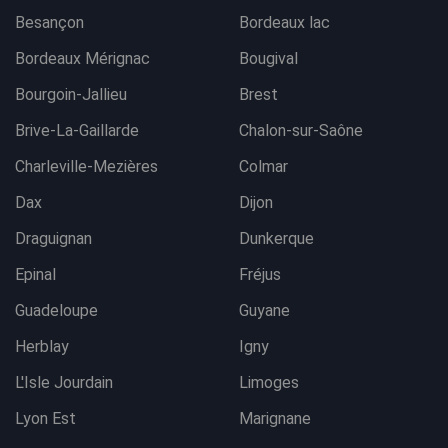
Besançon
Bordeaux lac
Bordeaux Mérignac
Bougival
Bourgoin-Jallieu
Brest
Brive-La-Gaillarde
Chalon-sur-Saône
Charleville-Mezières
Colmar
Dax
Dijon
Draguignan
Dunkerque
Epinal
Fréjus
Guadeloupe
Guyane
Herblay
Igny
L'Isle Jourdain
Limoges
Lyon Est
Marignane