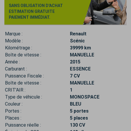
SANS OBLIGATION D'ACHAT
ESTIMATION GRATUITE
PAIEMENT IMMÉDIAT.
Marque :
Renault
Modèle :
Scénic
Kilométrage :
39999 km
Boîte de vitesse :
MANUELLE
Année :
2015
Carburant :
ESSENCE
Puissance Fiscale :
7 CV
Boîte de vitesse :
MANUELLE
CRIT'AIR :
1
Type de véhicule :
MONOSPACE
Couleur :
BLEU
Portes :
5 portes
Places :
5 places
Puissance réelle :
130 CV