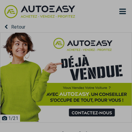
Retour
1
/21