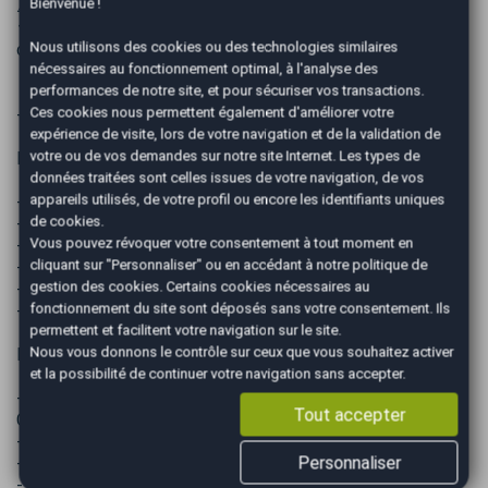
Bienvenue !
⚠️ Aucune réservation ne sera acceptée sans acompte ✍
⚜️ Des erreurs pouvant se glisser dans nos annonces merci
Nous utilisons des cookies ou des technologies similaires
de nous contacter pour plus de renseignements
nécessaires au fonctionnement optimal, à l'analyse des
performances de notre site, et pour sécuriser vos transactions.
Ces cookies nous permettent également d'améliorer votre
---------- PRESTATIONS OPTIONNELLES ----------
expérience de visite, lors de votre navigation et de la validation de
votre ou de vos demandes sur notre site Internet. Les types de
Pack Easy Confort à 1099 €
données traitées sont celles issues de votre navigation, de vos
appareils utilisés, de votre profil ou encore les identifiants uniques
- Nettoyage Extérieur manuel
de cookies.
- Pressing intérieur
Vous pouvez révoquer votre consentement à tout moment en
- Energie 1/2 plein
cliquant sur "Personnaliser" ou en accédant à notre
politique de
- Gestion du dossier administratif
gestion des cookies
. Certains cookies nécessaires au
- Mise en main du véhicule
fonctionnement du site sont déposés sans votre consentement. Ils
- GARANTIE 6 mois Européenne
permettent et facilitent votre navigation sur le site.
Nous vous donnons le contrôle sur ceux que vous souhaitez activer
Pack EASY PREMIUM à partir de 1499 € TTC* :
et la possibilité de continuer votre navigation sans accepter.
- Nettoyage Prestige (LUSTRAGE COMPLET
Tout accepter
CARROSSERIE)
- Energie 1 Plein Complet
Personnaliser
- Gestion du dossier administratif
- Mise en Main du véhicule