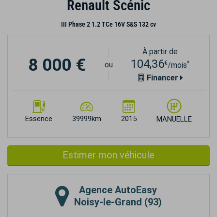
Renault Scénic
III Phase 2 1.2 TCe 16V S&S 132 cv
À partir de
8 000 €
104,36
€
*
ou
/mois
Financer
Essence
39999km
2015
MANUELLE
Estimer mon véhicule
Agence
AutoEasy
Noisy-le-Grand (93)