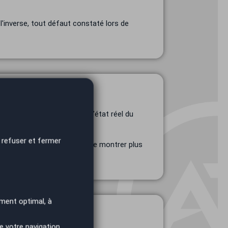
l'inverse, tout défaut constaté lors de
 sur plusieurs paramètres : l’état réel du
 refuser et fermer
ctifs commerciaux. Il peut se montrer plus
ment optimal, à
e votre navigation