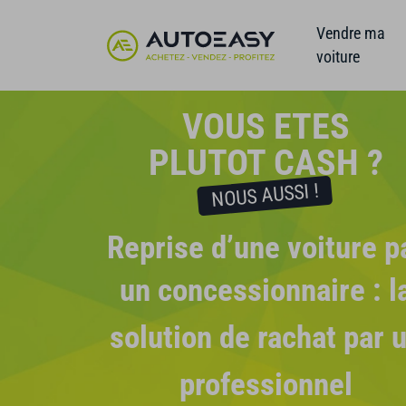
Vendre ma
voiture
VOUS ETES
PLUTOT CASH ?
NOUS AUSSI !
Reprise d’une voiture p
un concessionnaire
: l
solution de rachat par 
professionnel