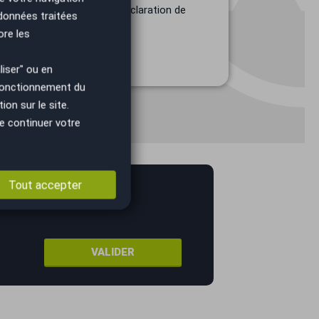
s : certificat de cession, déclaration de
 données traitées
ore les
iser" ou en
 fonctionnement du
on sur le site.
e continuer votre
Tout accepter
prix !
VALIDER