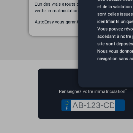
L'un des vrais atouts du rachat par un concessionna
et de la validatio
vente, immatriculation du nouveau véhicule. Il ne
sont celles issues
identifiants uniqu
AutoEasy vous garantit la reprise de votre voiture a
Vous pouvez révoq
accédant à notre
site sont déposés 
Nous vous donnons 
navigation sans a
AutoEasy
*
Renseignez votre immatriculation