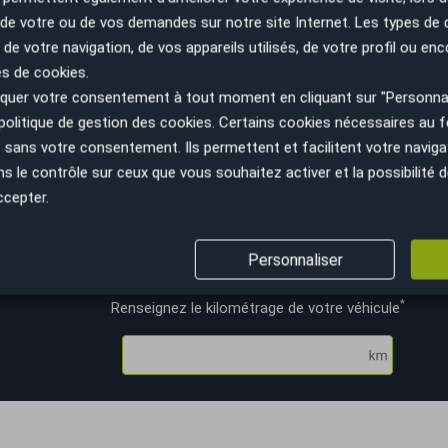
ire, c'est la prise en charge intégrale des formalités administrative
n de votre ou de vos demandes sur notre site Internet. Les types de
 vous reste généralement qu'à contacter votre assurance.
 de votre navigation, de vos appareils utilisés, de votre profil ou enc
es de cookies.
u meilleur prix !
uer votre consentement à tout moment en cliquant sur "Personnal
politique de gestion des cookies
. Certains cookies nécessaires au
sans votre consentement. Ils permettent et facilitent votre navigati
le contrôle sur ceux que vous souhaitez activer et la possibilité d
ccepter.
Personnaliser
 vous garantit la reprise de votre voiture au meilleur 
*
Renseignez le kilométrage de votre véhicule