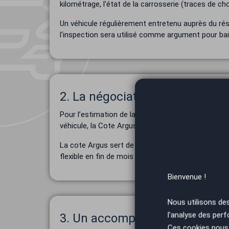
kilométrage, l'état de la carrosserie (traces de cho
Un véhicule régulièrement entretenu auprès du rése
l'inspection sera utilisé comme argument pour bai
2. La négociation du prix de re
Pour l’estimation de la
cote de la voiture
et avec el
véhicule, la Cote Argus®, la demande locale pour
La cote Argus sert de référence de base, mais le 
flexible en fin de mois ou en période de forte act
Bienvenue !
Nous utilisons de
l'analyse des perf
3. Un accompagnement admini
Ces cookies nous 