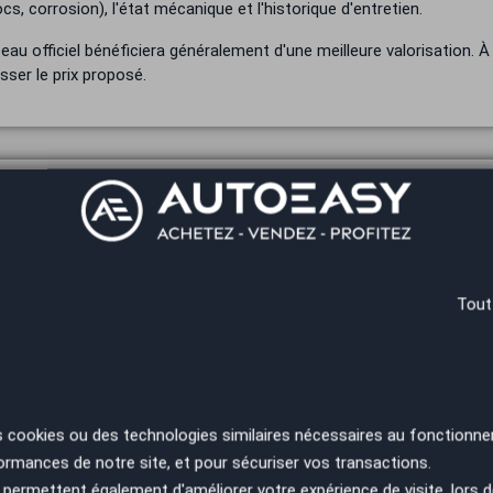
cs, corrosion), l'état mécanique et l'historique d'entretien.
au officiel bénéficiera généralement d'une meilleure valorisation. À 
sser le prix proposé.
prise - et la cote Argus
le, le prix de la reprise en concessionnaire, le professionnel s’appuie
 votre modèle et la politique commerciale du concessionnaire.
Tout
concessionnaire l'ajuste selon sa politique commerciale et ses obje
ivité commerciale (printemps, rentrée).
s cookies ou des technologies similaires nécessaires au fonctionne
ormances de notre site, et pour sécuriser vos transactions.
stratif complet
permettent également d'améliorer votre expérience de visite, lors d