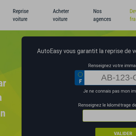
Reprise
Acheter
Nos
De
voiture
voiture
agences
fr
AutoEasy vous garantit la reprise de vo
Renseignez votre immat
ar
Je ne connais pas mon im
a
Renseignez le kilométrage de
un
VALIDER