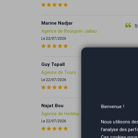
Marine Nadjar
Sy
Agence de Bourgoin-Jallieu
Le 22/07/2026
Guy Topall
J
Agence de Tours
condit
Le 22/07/2026
Najat Bou
Bienvenue !
⭐⭐
Herbl
Agence de Herblay
profe
Le 22/07/2026
Nous utilisons de
descr
l'analyse des perf
simpl
et de
Ces cookies nous 