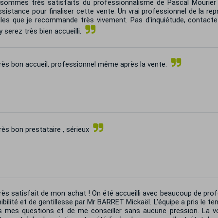
sommes très satisfaits du professionnalisme de Pascal Mourier
sistance pour finaliser cette vente. Un vrai professionnel de la repr
ules que je recommande très vivement. Pas d'inquiétude, contact
 serez très bien accueilli.
ès bon accueil, professionnel même après la vente.
ès bon prestataire , sérieux
ès satisfait de mon achat ! On été accueilli avec beaucoup de pro
ibilité et de gentillesse par Mr BARRET Mickaël. L'équipe a pris le t
s mes questions et de me conseiller sans aucune pression. La v