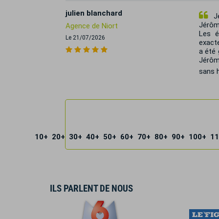
julien blanchard
Je
Jérôm
Agence de Niort
Les é
Le 21/07/2026
exacte
a été 
Jérôm
sans h
10+
20+
30+
40+
50+
60+
70+
80+
90+
100+
11
ILS PARLENT DE NOUS