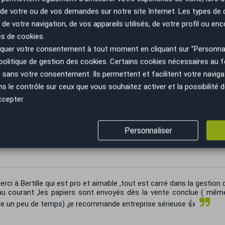
nne souhaitant acheter un véhicule en toute sérénité. Encore merc
n de votre ou de vos demandes sur notre site Internet. Les types de
l et son sérieux !
 de votre navigation, de vos appareils utilisés, de votre profil ou enc
es de cookies.
ès bon accueil, Axel m'a donné toutes les infos que je voulais. 
uer votre consentement à tout moment en cliquant sur "Personnal
, l'équipe est au top . Je recommande sans soucis.
politique de gestion des cookies
. Certains cookies nécessaires au
sans votre consentement. Ils permettent et facilitent votre navigati
le contrôle sur ceux que vous souhaitez activer et la possibilité d
ccepter.
per accueil vendeur très pro très gentils très rapide et effic
ment équipe au top prochaine voiture chez heu de sur
Personnaliser
rci à Bertille qui est pro et aimable ,tout est carré dans la gestion 
au courant ,les papiers sont envoyés dès la vente conclue ( même
re un peu de temps) ,je recommande entreprise sérieuse 👍