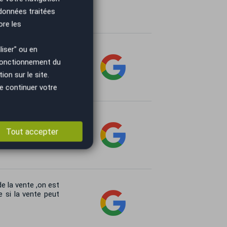
i à David pour son
 données traitées
ore les
Un achat au top .
iser" ou en
 fonctionnement du
on sur le site.
e continuer votre
ace je recommande
Tout accepter
de la vente ,on est
 si la vente peut