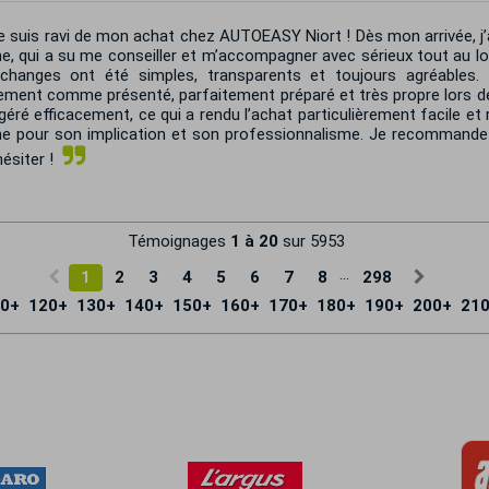
 suis ravi de mon achat chez AUTOEASY Niort ! Dès mon arrivée, j’ai
e, qui a su me conseiller et m’accompagner avec sérieux tout au l
changes ont été simples, transparents et toujours agréables. 
ment comme présenté, parfaitement préparé et très propre lors de 
géré efficacement, ce qui a rendu l’achat particulièrement facile et 
e pour son implication et son professionnalisme. Je recommand
ésiter !
Témoignages
1 à 20
sur 5953
...
1
2
3
4
5
6
7
8
298
0+
120+
130+
140+
150+
160+
170+
180+
190+
200+
21