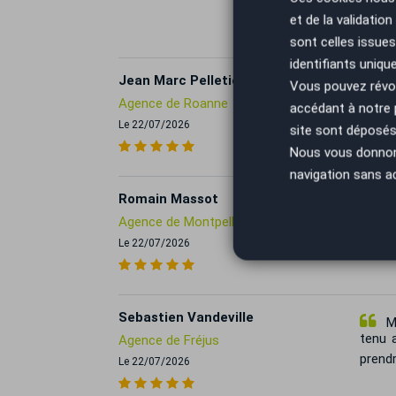
perso
et de la validatio
accuei
sont celles issues
identifiants uniqu
Jean Marc Pelletier
Tr
Vous pouvez révoq
Agence de Roanne
Merci 
accédant à notre
Le 22/07/2026
site sont déposés 
Nous vous donnons 
navigation sans a
Romain Massot
Su
Agence de Montpellier
forte
Le 22/07/2026
Sebastien Vandeville
Me
tenu 
Agence de Fréjus
prend
Le 22/07/2026