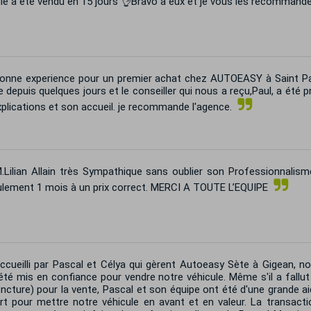
le a été vendu en 15 jours 👌Bravo à eux et je vous les recommand
nne experience pour un premier achat chez AUTOEASY à Saint Pa
e depuis quelques jours et le conseiller qui nous a reçu,Paul, a été 
plications et son accueil. je recommande l'agence.
Lilian Allain très Sympathique sans oublier son Professionnalism
ulement 1 mois à un prix correct. MERCI A TOUTE L’EQUIPE
cueilli par Pascal et Célya qui gèrent Autoeasy Sète à Gigean, n
été mis en confiance pour vendre notre véhicule. Même s'il a fall
ncture) pour la vente, Pascal et son équipe ont été d'une grande ai
rt pour mettre notre véhicule en avant et en valeur. La transacti