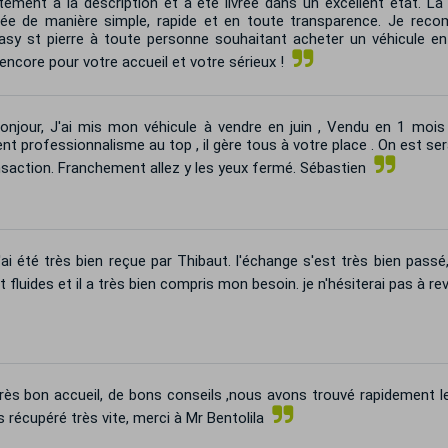
tement à la description et a été livrée dans un excellent état. La
lée de manière simple, rapide et en toute transparence. Je re
asy st pierre à toute personne souhaitant acheter un véhicule en
encore pour votre accueil et votre sérieux !
njour, J'ai mis mon véhicule à vendre en juin , Vendu en 1 mois .
nt professionnalisme au top , il gère tous à votre place . On est se
nsaction. Franchement allez y les yeux fermé. Sébastien
ai été très bien reçue par Thibaut. l'échange s'est très bien passé
t fluides et il a très bien compris mon besoin. je n'hésiterai pas à rev
ès bon accueil, de bons conseils ,nous avons trouvé rapidement le
s récupéré très vite, merci à Mr Bentolila