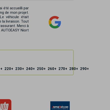
 été accueilli par
ong de mon projet.
Le véhicule était
la livraison. Tout
rassurant. Merci à
e AUTOEASY Niort
0+
220+
230+
240+
250+
260+
270+
280+
290+