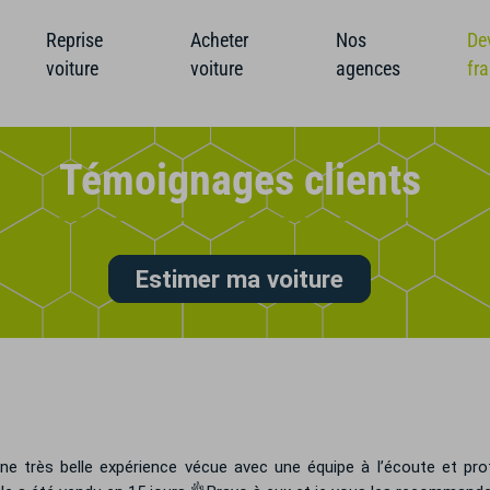
Reprise
Acheter
Nos
De
voiture
voiture
agences
fr
Témoignages clients
Estimer ma voiture
e très belle expérience vécue avec une équipe à l’écoute et pro