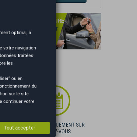
PRISE DE VOTRE VOITURE
NS OBLIGATION D'ACHAT
ment optimal, à
TIMATION GRATUITE
IEMENT IMMÉDIAT.
e votre navigation
 données traitées
ore les
iser" ou en
 fonctionnement du
on sur le site.
e continuer votre
E
VISIBLE UNIQUEMENT SUR
Tout accepter
RENDEZ-VOUS