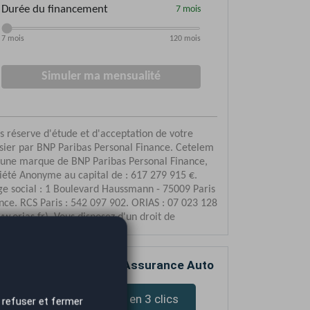
mparez votre devis d’Assurance Auto
Devis assurance en 3 clics
 refuser et fermer