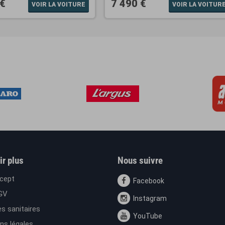
 €
7 490 €
VOIR LA VOITURE
VOIR LA VOITUR
ir plus
Nous suivre
cept
Facebook
GV
Instagram
s sanitaires
YouTube
ns légales