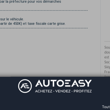
 par la préfecture pour vos démarches
------------------------------------------------------------
ur le véhicule.
rtir de 450€) et taxe fiscale carte grise.
------------------------------------------------------------
Co
Tout