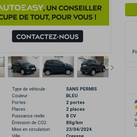
Fi
Type de véhicule :
SANS PERMIS
Couleur :
BLEU
A
Portes :
2 portes
Places :
2 places
J
Puissance réelle :
8 CV
s
Émission de CO2 :
80g/km
U
Mise en circulation :
23/04/2024
Ville :
Creysse