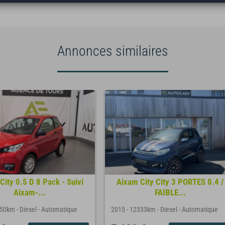
Annonces similaires
City 0.5 D 8 Pack - Suivi
Aixam City City 3 PORTES 0.4 /
Aixam-...
FAIBLE...
050km
-
Diesel
-
Automatique
2015
-
12333km
-
Diesel
-
Automatique