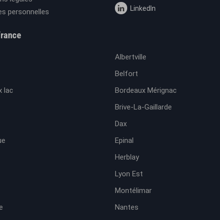
LinkedIn
s personnelles
France
Albertville
Belfort
 lac
Bordeaux Mérignac
Brive-La-Gaillarde
Dax
ue
Epinal
Herblay
Lyon Est
Montélimar
e
Nantes