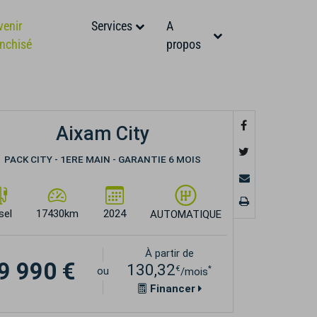
venir
Services
A
anchisé
propos
Aixam City
PACK CITY - 1ERE MAIN - GARANTIE 6 MOIS
sel
17430km
2024
AUTOMATIQUE
À partir de
9 990 €
130,32
€
*
ou
/mois
Financer