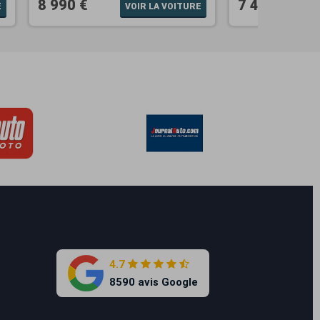
8 990 €
7 490 €
E
VOIR LA VOITURE
4.7
8590 avis Google