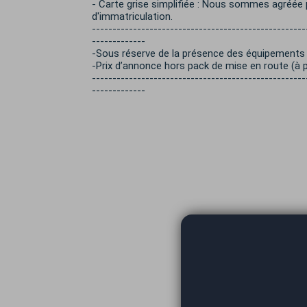
- Carte grise simplifiée : Nous sommes agréée
d'immatriculation.
----------------------------------------------------
-------------
-Sous réserve de la présence des équipements s
-Prix d’annonce hors pack de mise en route (à pa
----------------------------------------------------
-------------