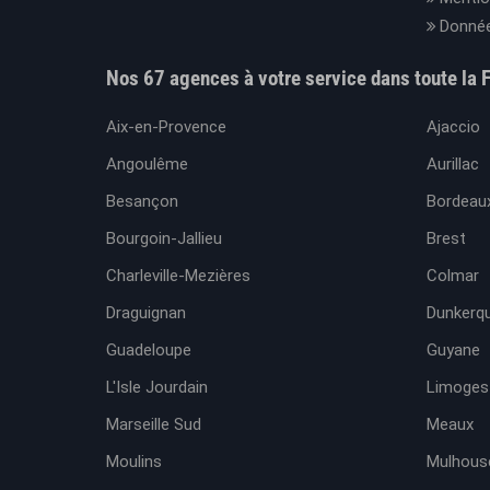
Donnée
Nos 67 agences à votre service dans toute la 
Aix-en-Provence
Ajaccio
Angoulême
Aurillac
Besançon
Bordeaux
Bourgoin-Jallieu
Brest
Charleville-Mezières
Colmar
Draguignan
Dunkerq
Guadeloupe
Guyane
L'Isle Jourdain
Limoges
Marseille Sud
Meaux
Moulins
Mulhous