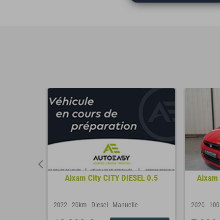
 - Suivi
Aixam City CITY DIESEL 0.5
Aixam 
matique
2022
-
20km
-
Diesel
-
Manuelle
2020
-
10