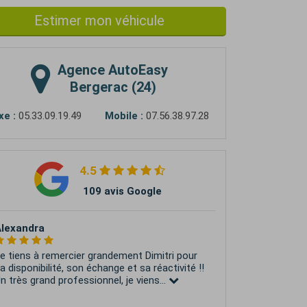
Estimer mon véhicule
Agence
AutoEasy
Bergerac (24)
xe :
05.33.09.19.49
Mobile :
07.56.38.97.28
4.5
109 avis Google
lexandra
e tiens à remercier grandement Dimitri pour
a disponibilité, son échange et sa réactivité !!
n très grand professionnel, je viens...