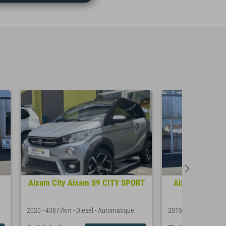
Aixam City Aixam S9 CITY SPORT
Aixam City Cit
FAIB
2020
-
43877km
-
Diesel
-
Automatique
2015
-
12333km
-
Die