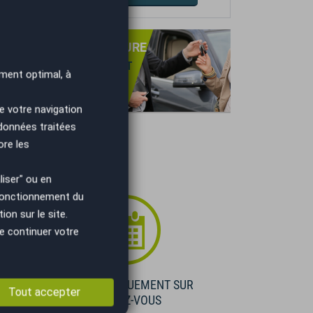
PRISE DE VOTRE VOITURE
NS OBLIGATION D'ACHAT
ment optimal, à
TIMATION GRATUITE
IEMENT IMMÉDIAT.
e votre navigation
 données traitées
ore les
iser" ou en
 fonctionnement du
on sur le site.
e continuer votre
E
VISIBLE UNIQUEMENT SUR
Tout accepter
RENDEZ-VOUS