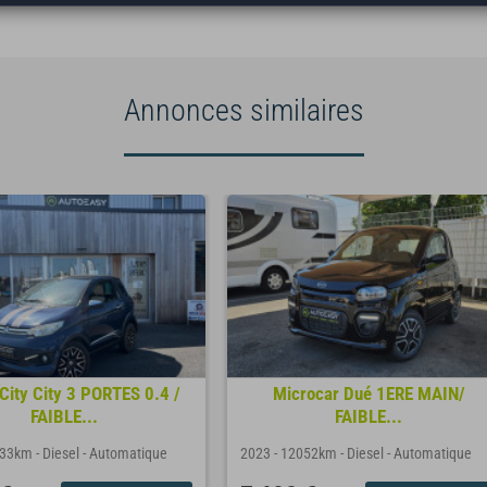
Annonces similaires
City City 3 PORTES 0.4 /
Microcar Dué 1ERE MAIN/
FAIBLE...
FAIBLE...
333km
-
Diesel
-
Automatique
2023
-
12052km
-
Diesel
-
Automatique