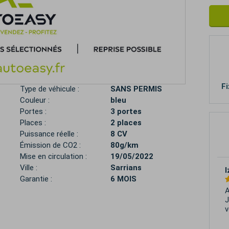
Fi
Type de véhicule :
SANS PERMIS
Couleur :
bleu
Portes :
3 portes
Places :
2 places
Puissance réelle :
8 CV
Émission de CO2 :
80g/km
Mise en circulation :
19/05/2022
Ville :
Sarrians
P
Garantie :
6 MOIS
N
b
d
d