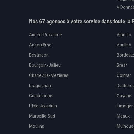
Donnée
Nos 67 agences à votre service dans toute la 
Aix-en-Provence
Ajaccio
Angoulême
Aurillac
Besançon
Bordeaux
Bourgoin-Jallieu
Brest
Charleville-Mezières
Colmar
Draguignan
Dunkerq
Guadeloupe
Guyane
L'Isle Jourdain
Limoges
Marseille Sud
Meaux
Moulins
Mulhous