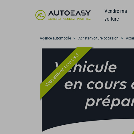
Vendre ma
voiture
Agence automobile
Acheter voiture occasion
Aix
Vous arrivez trop tard