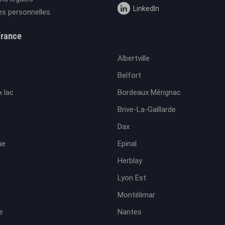
LinkedIn
s personnelles
France
Albertville
Belfort
 lac
Bordeaux Mérignac
Brive-La-Gaillarde
Dax
ue
Epinal
Herblay
Lyon Est
Montélimar
e
Nantes