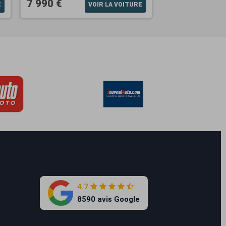
7 990 €
E
VOIR LA VOITURE
4.7
8590 avis Google