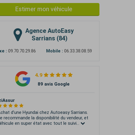
Estimer mon véhicule
Agence
AutoEasy
Sarrians (84)
xe :
09.70.70.29.86
Mobile :
06.33.38.08.59
4.9
89 avis Google
atrick Lafay
ous avons eu un contact avec Cedric. Très
ons co s'ils, bonne connaissance du dossier
u véhicule. Comprend les préoccupations
’un...