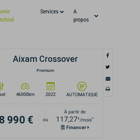
venir
Services
A
anchisé
propos
Aixam Crossover
Premium
sel
46000km
2022
AUTOMATIQUE
À partir de
8 990 €
117,27
€
*
ou
/mois
Financer