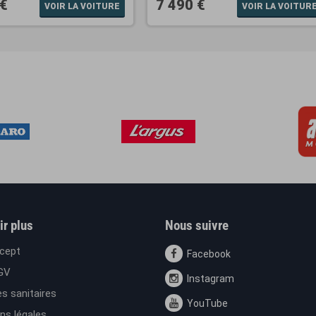
 €
7 490 €
VOIR LA VOITURE
VOIR LA VOITUR
ir plus
Nous suivre
cept
Facebook
GV
Instagram
s sanitaires
YouTube
ns légales