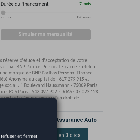
mparez votre devis d’Assurance Auto
Devis assurance en 3 clics
 refuser et fermer