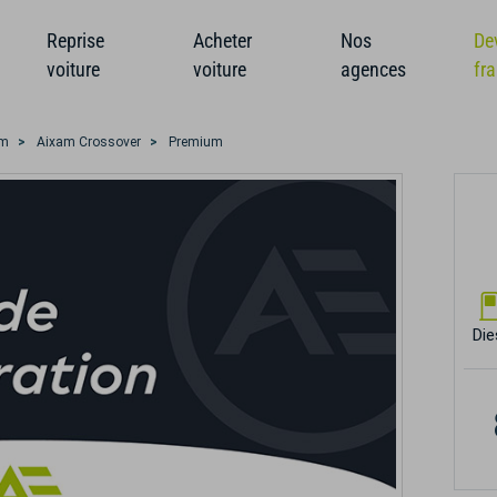
Reprise
Acheter
Nos
De
voiture
voiture
agences
fr
am
Aixam Crossover
Premium
Die