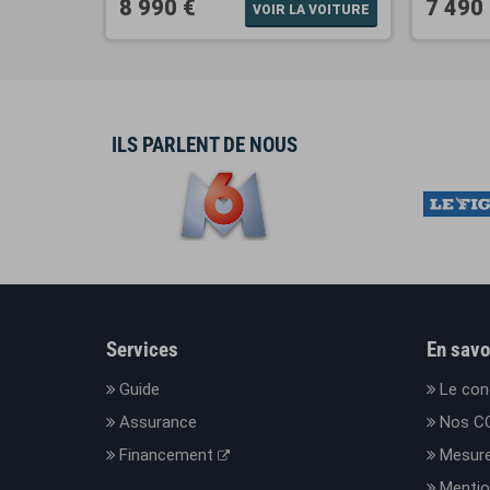
8 990 €
7 490
VOIR LA VOITURE
ILS PARLENT DE NOUS
Services
En savo
Guide
Le con
Assurance
Nos C
Financement
Mesure
Mentio