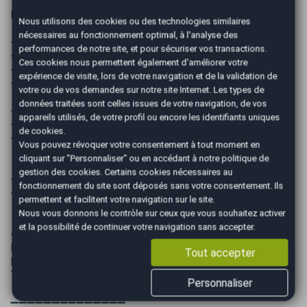
Les ➕
Nous utilisons des cookies ou des technologies similaires
nécessaires au fonctionnement optimal, à l'analyse des
- TVA récupérable pour les professionnels
performances de notre site, et pour sécuriser vos transactions.
- 1ere main (rachat de l'ancien leasing par le locataire)
Ces cookies nous permettent également d'améliorer votre
- 2 clés
expérience de visite, lors de votre navigation et de la validation de
- 4 Pneus OK
votre ou de vos demandes sur notre site Internet. Les types de
données traitées sont celles issues de votre navigation, de vos
- Entretien à jour
appareils utilisés, de votre profil ou encore les identifiants uniques
- Révision et distribution fait pour la vente
de cookies.
- Contrôle technique ok
Vous pouvez révoquer votre consentement à tout moment en
cliquant sur "Personnaliser" ou en accédant à notre
politique de
gestion des cookies
. Certains cookies nécessaires au
- Liste des options complète sur notre site
fonctionnement du site sont déposés sans votre consentement. Ils
- Disponible immédiatement
permettent et facilitent votre navigation sur le site.
Nous vous donnons le contrôle sur ceux que vous souhaitez activer
et la possibilité de continuer votre navigation sans accepter.
♻️Similaire: Citroen Berlingo , Peugeot Partner Rifter,
Renault Kangoo Express , Mercedes Citan , Opel Combo
Tout accepter
Life , Toyota ProAce City , Volkswagen Caddy , Ford
Tourneo Connect , Dacia Jogger Dokker ...
Personnaliser
➖➖➖➖➖➖➖➖➖➖➖➖➖➖