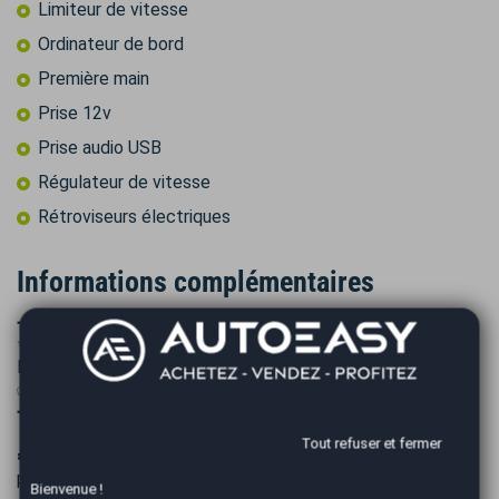
Limiteur de vitesse
Ordinateur de bord
Première main
Prise 12v
Prise audio USB
Régulateur de vitesse
Rétroviseurs électriques
Informations complémentaires
➖➖➖➖➖➖➖➖➖➖➖➖➖➖
✨PLUS DE PHOTOS SUR NOTRE SITE AUTOEASY
Montpellier✨
✅Véhicule origine France PAS DE MALUS
➖➖➖➖➖➖➖➖➖➖➖➖➖➖
Tout refuser et fermer
☘️ Eligible à l'extension de garantie Opteven Medium Plus à
partir de 48€/mois
Bienvenue !