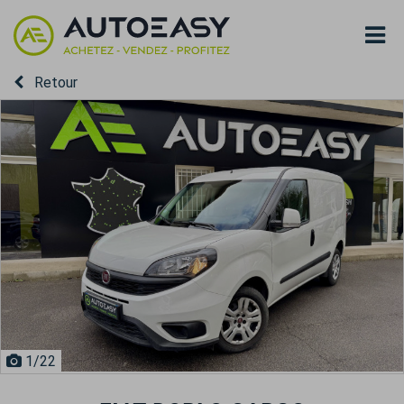
Retour
1
/22