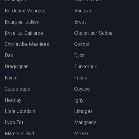
Bordeaux Mérignac
Bougival
Bourgoin-Jallieu
Brest
Brive-La-Gaillarde
Chalon-sur-Saône
Charleville-Mezières
Colmar
Dax
Dijon
Draguignan
Dunkerque
Epinal
Fréjus
Guadeloupe
Guyane
Herblay
Igny
L'Isle Jourdain
Limoges
Lyon Est
Marignane
Marseille Sud
Meaux