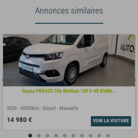
Annonces similaires
Toyota PROACE City Medium 100 D-4D BVM6...
2024
-
42000km
-
Diesel
-
Manuelle
14 980 €
VOIR LA VOITURE