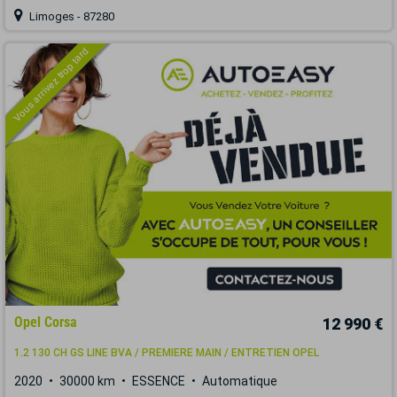
Limoges - 87280
Vous arrivez trop tard
Opel Corsa
12 990 €
1.2 130 CH GS LINE BVA / PREMIERE MAIN / ENTRETIEN OPEL
2020
30000 km
ESSENCE
Automatique