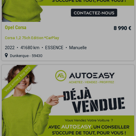
Opel Corsa
8 990 €
Corsa 1,2 75ch Edition *CarPlay
2022
41680 km
ESSENCE
Manuelle
Dunkerque - 59430
Vous arrivez trop tard