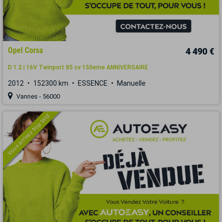
Opel Corsa
4 490 €
D 1.2 i 16V Twinport 85 cv 150eme ANNIVERSAIRE
2012
152300 km
ESSENCE
Manuelle
Vannes - 56000
Vous arrivez trop tard