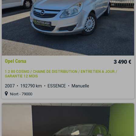
Opel Corsa
3 490 €
1.2 80 COSMO / CHAINE DE DISTRIBUTION / ENTRETIEN A JOUR /
GARANTIE 12 MOIS
2007
192790 km
ESSENCE
Manuelle
Niort - 79000