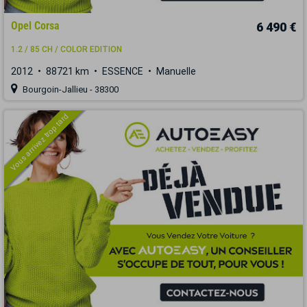
Opel Corsa
6 490 €
1.2 / 85 CH / COLOR EDITION
2012
88721 km
ESSENCE
Manuelle
Bourgoin-Jallieu - 38300
Vous arrivez trop tard