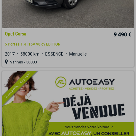
Opel Corsa
9 490 €
5 Portes 1.4 i 16V 90 cv EDITION
2017
58000 km
ESSENCE
Manuelle
Vannes - 56000
Vous arrivez trop tard