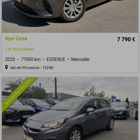
Opel Corsa
7 790 €
1.2i 75cv Edition
2020
77000 km
ESSENCE
Manuelle
Aix-en-Provence - 13290
Vous arrivez trop tard