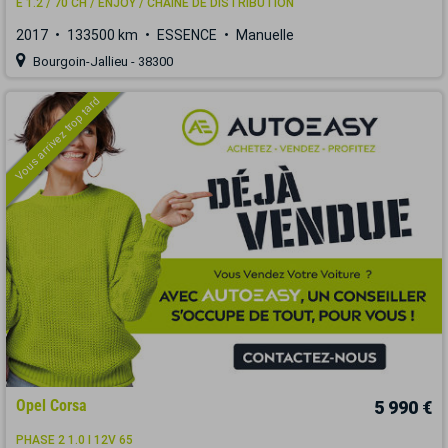
E 1.2 / 70 CH / ENJOY / CHAINE DE DISTRIBUTION
2017
133500 km
ESSENCE
Manuelle
Bourgoin-Jallieu - 38300
Vous arrivez trop tard
Opel Corsa
5 990 €
PHASE 2 1.0 I 12V 65