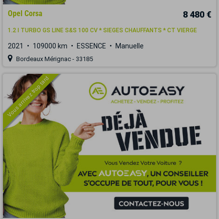
Opel Corsa
8 480 €
1.2 I TURBO GS LINE S&S 100 CV * SIEGES CHAUFFANTS * CT VIERGE
2021
109000 km
ESSENCE
Manuelle
Bordeaux Mérignac - 33185
Vous arrivez trop tard