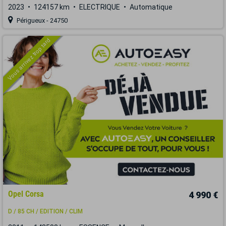
2023
124157 km
ELECTRIQUE
Automatique
Périgueux - 24750
Vous arrivez trop tard
Opel Corsa
4 990 €
D / 85 CH / EDITION / CLIM