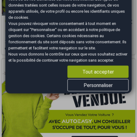
données traitées sont celles issues de votre navigation, de vos
appareils utilisés, de votre profil ou encore les identifiants uniques
de cookies.
Opel Corsa
3 990 €
Vous pouvez révoquer votre consentement à tout moment en
cliquant sur "Personnaliser" ou en accédant à notre
politique de
1.2 i 16v twinport 80ch
gestion des cookies
. Certains cookies nécessaires au
2008
144222 km
ESSENCE
Manuelle
fonctionnement du site sont déposés sans votre consentement. Ils
permettent et facilitent votre navigation sur le site.
Dijon - 21000
Nous vous donnons le contrôle sur ceux que vous souhaitez activer
et la possibilité de continuer votre navigation sans accepter.
Vous arrivez trop tard
Tout accepter
Personnaliser