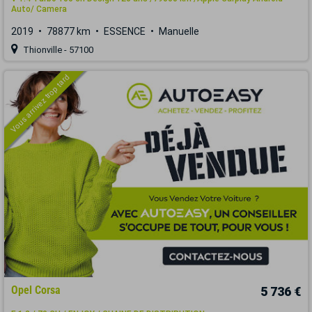
Auto/ Camera
2019
78877 km
ESSENCE
Manuelle
Thionville - 57100
Vous arrivez trop tard
Opel Corsa
5 736 €