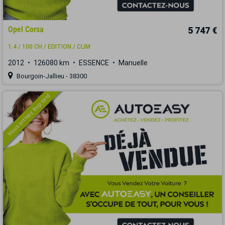
Opel Corsa
5 747 €
1.4 / 100 CH / EDITION / CLIM
2012
126080 km
ESSENCE
Manuelle
Bourgoin-Jallieu - 38300
Vous arrivez trop tard