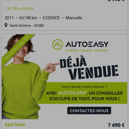
1.4i 100 cv ENJOY
2011
65748 km
ESSENCE
Manuelle
Saint-Etienne - 42580
Vous arrivez trop tard
Opel Corsa
7 490 €