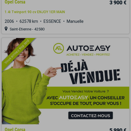
Opel Corsa
3 900 €
1.4i Twinport 90 cv ENJOY 1ER MAIN
2006
62578 km
ESSENCE
Manuelle
Saint-Etienne - 42580
Vous arrivez trop tard
Opel Corsa
5 990 €