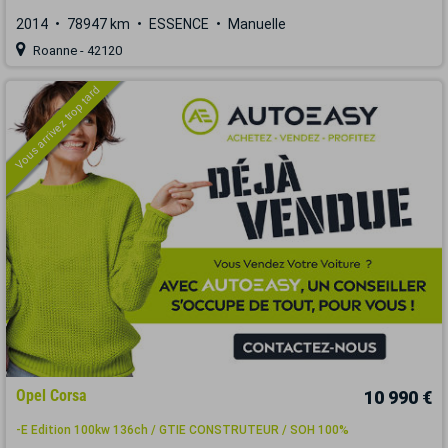
2014
78947 km
ESSENCE
Manuelle
Roanne - 42120
Vous arrivez trop tard
Opel Corsa
10 990 €
-E Edition 100kw 136ch / GTIE CONSTRUTEUR / SOH 100%