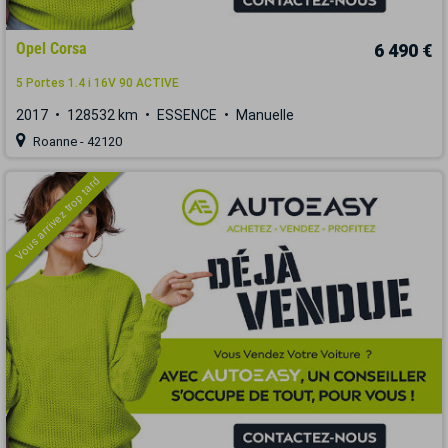
Opel Corsa
6 490 €
5 Portes 1.4 i 16V 90 ACTIVE
2017
128532 km
ESSENCE
Manuelle
Roanne - 42120
Vous arrivez trop tard