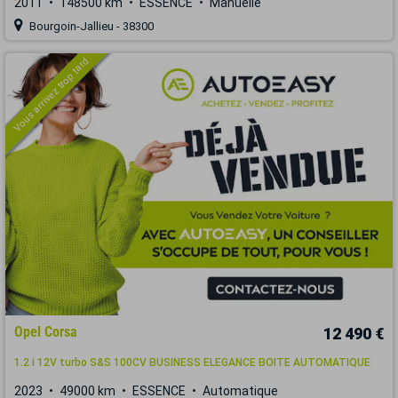
2011
148500 km
ESSENCE
Manuelle
Bourgoin-Jallieu - 38300
Vous arrivez trop tard
Opel Corsa
12 490 €
1.2 i 12V turbo S&S 100CV BUSINESS ELEGANCE BOITE AUTOMATIQUE
2023
49000 km
ESSENCE
Automatique