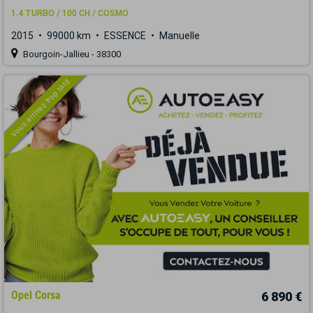
1.4 TURBO / 100 CH / COSMO
2015
99000 km
ESSENCE
Manuelle
Bourgoin-Jallieu - 38300
Vous arrivez trop tard
Opel Corsa
6 890 €