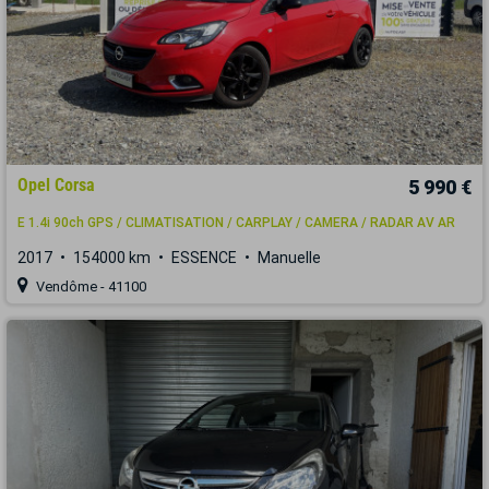
Opel Corsa
5 990 €
E 1.4i 90ch GPS / CLIMATISATION / CARPLAY / CAMERA / RADAR AV AR
2017
154000 km
ESSENCE
Manuelle
Vendôme - 41100