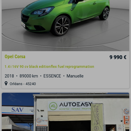
Opel Corsa
9 990 €
1.4 i 16V 90 cv black editionflex fuel reprogrammation
2018
89000 km
ESSENCE
Manuelle
Orléans - 45240