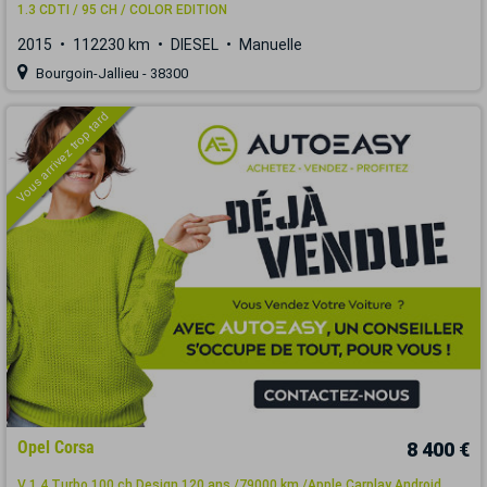
1.3 CDTI / 95 CH / COLOR EDITION
2015
112230 km
DIESEL
Manuelle
Bourgoin-Jallieu - 38300
Vous arrivez trop tard
Opel Corsa
8 400 €
V 1.4 Turbo 100 ch Design 120 ans /79000 km /Apple Carplay Android