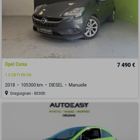
Opel Corsa
7 490 €
1.3 CDTI 95 CH
2018
105300 km
DIESEL
Manuelle
Draguignan - 83300