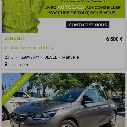
Opel Corsa
6 500 €
1.3 75 CDTI 16V ECOFLEX S&S
2016
129898 km
DIESEL
Manuelle
Sète - 34770
Vous arrivez trop tard