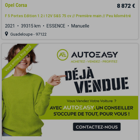
Opel Corsa
8 872 €
F 5 Portes Edition 1.2 i 12V S&S 75 cv // Première main // Peu kilométré
2021
39315 km
ESSENCE
Manuelle
Guadeloupe - 97122
Vous arrivez trop tard