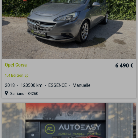
Opel Corsa
6 490 €
1.4 Edition 5p
2018
120500 km
ESSENCE
Manuelle
Sarrians - 84260