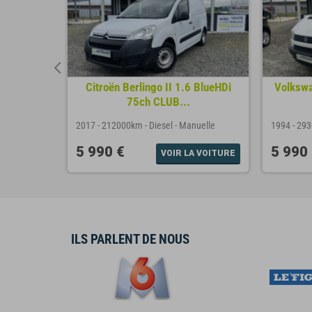
FAP ECO
Citroën Berlingo II 1.6 BlueHDi
Volkswa
75ch CLUB...
uelle
2017
-
212000km
-
Diesel
-
Manuelle
1994
-
29
5 990 €
5 990
A VOITURE
VOIR LA VOITURE
ILS PARLENT DE NOUS