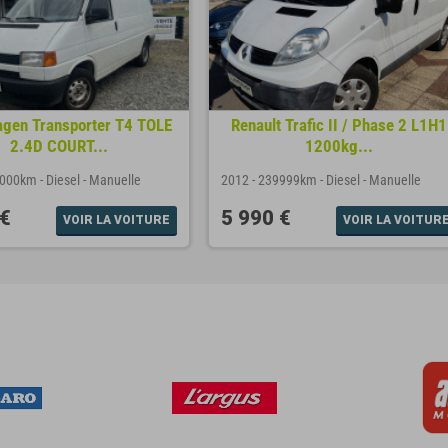
gen Transporter T4 TOLE
Renault Trafic II / Phase 2 L1H1
2.4D COURT...
1200kg...
3000km
-
Diesel
-
Manuelle
2012
-
239999km
-
Diesel
-
Manuelle
 €
5 990 €
VOIR LA VOITURE
VOIR LA VOITUR