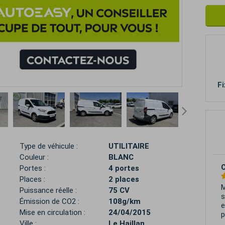
Fi
Type de véhicule :
UTILITAIRE
Couleur :
BLANC
Portes :
4 portes
Places :
2 places
J
Puissance réelle :
75 CV
g
Émission de CO2 :
108g/km
i
Mise en circulation :
24/04/2015
T
Ville :
Le Haillan