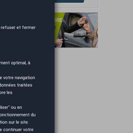
PRISE DE VOTRE VOITURE
 refuser et fermer
NS OBLIGATION D'ACHAT
TIMATION GRATUITE
IEMENT IMMÉDIAT.
ment optimal, à
e votre navigation
 données traitées
ore les
iser" ou en
 fonctionnement du
on sur le site.
e continuer votre