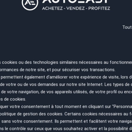
ues
RE
Tout
SA
ES
PA
ayures, décrassage des jantes, etc)
ues
s cookies ou des technologies similaires nécessaires au fonctionne
ormances de notre site, et pour sécuriser vos transactions.
permettent également d'améliorer votre expérience de visite, lors d
n de votre ou de vos demandes sur notre site Internet. Les types de
 de votre navigation, de vos appareils utilisés, de votre profil ou enc
, cargo , doblo , kangoo , primastar , expert , vivaro ,
es de cookies.
sont non contractuelles et données à titre indicatif.
uer votre consentement à tout moment en cliquant sur "Personnal
politique de gestion des cookies
. Certains cookies nécessaires au
sans votre consentement. Ils permettent et facilitent votre navigati
le contrôle sur ceux que vous souhaitez activer et la possibilité d