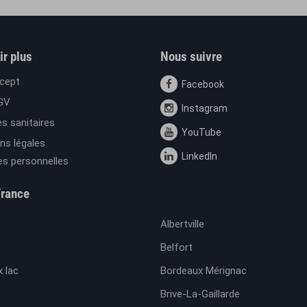
ir plus
Nous suivre
cept
Facebook
GV
Instagram
s sanitaires
YouTube
ns légales
LinkedIn
s personnelles
France
Albertville
Belfort
 lac
Bordeaux Mérignac
Brive-La-Gaillarde