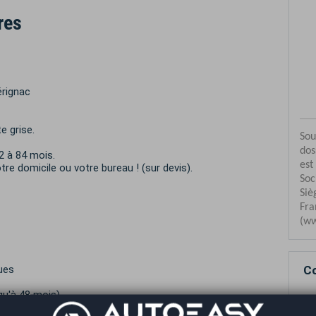
res
érignac
e grise.
 à 84 mois.
re domicile ou votre bureau ! (sur devis).
Co
ues
squ'à 48 mois)