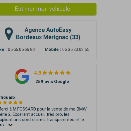
Estimer mon véhicule
Agence
AutoEasy
Bordeaux Mérignac (33)
xe :
05.56.05.66.83
Mobile :
06.35.23.08.55
4.8
259 avis Google
Jean-Michel NOTO
e recommande vivement AutoEasy ! Un
rand merci à Kevin, qui a été mon
nterlocuteur tout au long de la vente de ma
esla model 3. Grâce à...