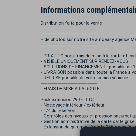
Informations complémentai
Distribution faite pour la vente
➖➖➖➖➖➖➖➖➖➖➖➖➖➖➖➖➖
+ de photos sur notre site autoeasy agence M
➖➖➖➖➖➖➖➖➖➖➖➖➖➖➖➖➖
- PRIX TTC hors frais de mise à la route et cart
- VISIBLE UNIQUEMENT SUR RENDEZ-VOUS
- SOLUTIONS DE FINANCEMENT : possible de 12
- LIVRAISON possible dans toute la France à vot
- REPRISE possible de votre ancien véhicule.
➖➖➖➖➖➖➖➖➖➖➖➖➖➖➖➖➖
- FRAIS DE MISE A LA ROUTE :
Pack extension 290 € TTC
- Nettoyage intérieur / extérieur
- 1/4 du réservoir
- Contrôles des niveaux et pression pneumatiq
- Gestion administrative de la carte carte grise
- Extension de garantie : à partir 35€ /mois (ju