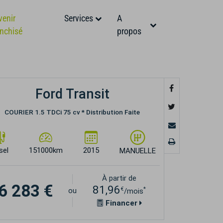
venir
Services
A
anchisé
propos
Ford Transit
COURIER 1.5 TDCi 75 cv * Distribution Faite
sel
151000km
2015
MANUELLE
À partir de
6 283 €
81,96
€
*
ou
/mois
Financer