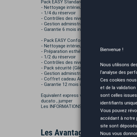
Pack EASY Standard 490€ TTC :
- Nettoyage intérieur / extérieur
- 1/4 du réservoir
- Contrôles des niveaux et pression pneumatiq
- Gestion administrative de la carte carte grise
- Garantie 6 mois inclus
- Pack EASY Confort 690€ TTC :
- Nettoyage intérieur / extérieur
Bienvenue !
- Préparation esthétique (retouche de micros r
- 1/2 du réservoir
- Contrôles des niveaux et pression pneumatiq
Nous utilisons de
- Pack sécurité (Gilet + triangle)
l'analyse des perf
- Gestion administrative de la carte carte grise
- Coffret cadeau Autoeasy
Ces cookies nous 
- Garantie 12 mois inclus
et de la validatio
sont celles issues
Equivalent express van , berlingo , citan , combo 
ducato , jumper
identifiants uniqu
Les INFORMATIONS délivrées par cette annonce 
Vous pouvez révoq
accédant à notre
site sont déposés 
Les Avantages AutoEasy
Nous vous donnons 