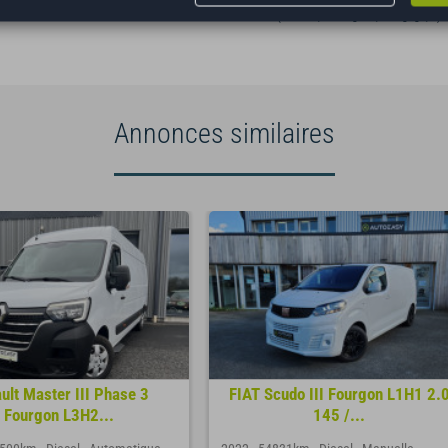
(cession, carte grise, non gage,...)
Annonces similaires
ult Master III Phase 3
FIAT Scudo III Fourgon L1H1 2.
Fourgon L3H2...
145 /...