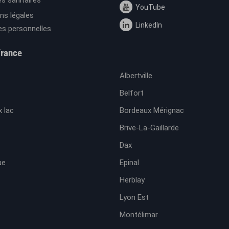
s sanitaires
YouTube
ns légales
LinkedIn
s personnelles
France
Albertville
Belfort
 lac
Bordeaux Mérignac
Brive-La-Gaillarde
Dax
ue
Epinal
Herblay
Lyon Est
Montélimar