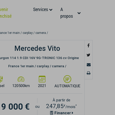
venir
Services
A
anchisé
propos
nce 1er main / carplay / camera /
Mercedes Vito
urgon 114 1.9 CDI 16V 9G-TRONIC 136 cv Origine
France 1er main / carplay / camera /
sel
120500km
2021
AUTOMATIQUE
À partir de
19 000 €
247,85
€
*
ou
/mois
Financer