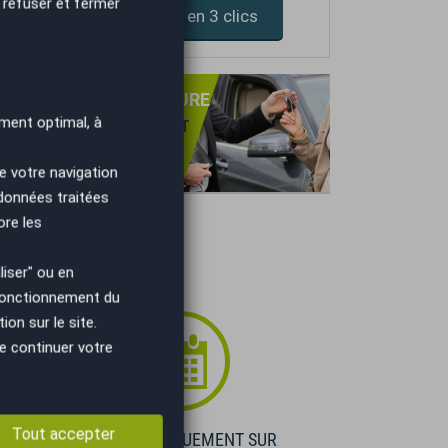
 refuser et fermer
Devis assurance en 3 clics
PRISE DE VOTRE VOITURE
ment optimal, à
NS OBLIGATION D'ACHAT
TIMATION GRATUITE
IEMENT IMMÉDIAT.
e votre navigation
 données traitées
ore les
iser" ou en
 fonctionnement du
on sur le site.
e continuer votre
Tout accepter
E
VISIBLE UNIQUEMENT SUR