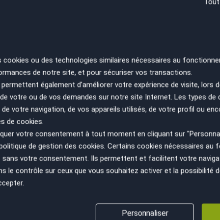
Tout
RE
s cookies ou des technologies similaires nécessaires au fonctionne
SA
ES
ormances de notre site, et pour sécuriser vos transactions.
PA
permettent également d'améliorer votre expérience de visite, lors d
n de votre ou de vos demandes sur notre site Internet. Les types de
 de votre navigation, de vos appareils utilisés, de votre profil ou enc
es de cookies.
uer votre consentement à tout moment en cliquant sur "Personnal
politique de gestion des cookies
. Certains cookies nécessaires au
sans votre consentement. Ils permettent et facilitent votre navigati
le contrôle sur ceux que vous souhaitez activer et la possibilité d
ccepter.
Personnaliser
VÉHICULE AU JUSTE PRIX
GESTION ADMINISTRATIV