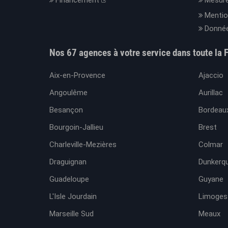
Financement
Mesure
Mentio
Donnée
Nos 67 agences à votre service dans toute la 
Aix-en-Provence
Ajaccio
Angoulême
Aurillac
Besançon
Bordeaux
Bourgoin-Jallieu
Brest
Charleville-Mezières
Colmar
Draguignan
Dunkerq
Guadeloupe
Guyane
L'Isle Jourdain
Limoges
Marseille Sud
Meaux