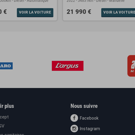
4500km
-
Diesel
-
Automatique
2022
-
54831km
-
Diesel
-
Manuelle
0 €
21 990 €
VOIR LA VOITURE
VOIR LA VOITUR
ir plus
Nous suivre
cept
Facebook
GV
Instagram