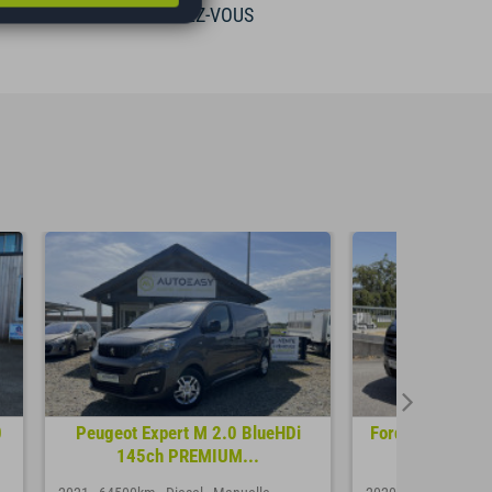
RENDEZ-VOUS
0
Peugeot Expert M 2.0 BlueHDi
Ford TRANSIT 
145ch PREMIUM...
2 270 