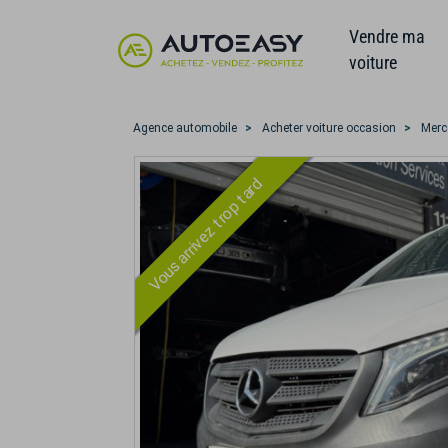
Vendre ma
voiture
Agence automobile
Acheter voiture occasion
Merc
Vous arrivez trop tard