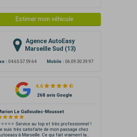
Estimer mon véhicule
Agence
AutoEasy
Marseille Sud (13)
xe :
04.65.57.59.64
Mobile :
06.09.30.39.97
4.6
268 avis Google
Aurore Come
ès le premier contact, j’ai été accueillie avec
rofessionnalisme, écoute et bienveillance.
ais surtout, je tiens à remercier Marco qui