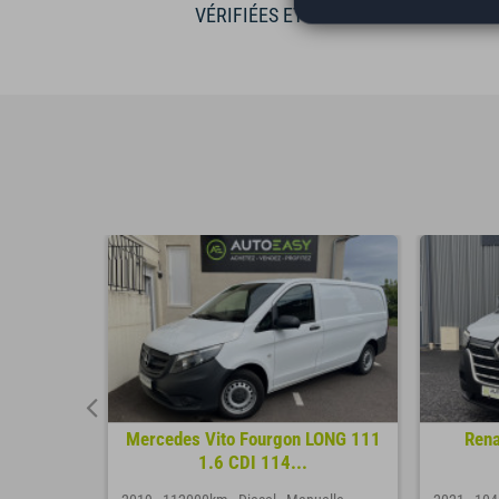
VÉRIFIÉES ET GARANTIES
2.0 TDI *
Mercedes Vito Fourgon LONG 111
Rena
1.6 CDI 114...