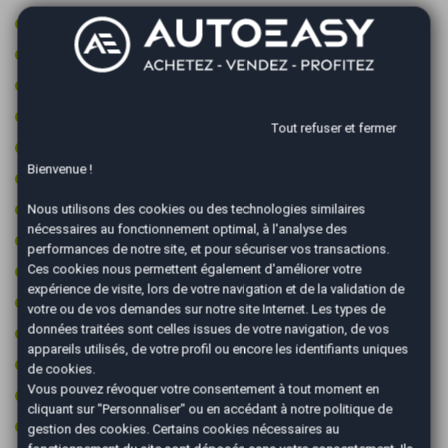
Jantes aluminium
Limiteur de vitesse
Marchepieds
Ordinateur de bord
Tout refuser et fermer
Pack cuir
Bienvenue !
Pare-brise chauffant
Peinture integrale
Nous utilisons des cookies ou des technologies similaires
nécessaires au fonctionnement optimal, à l'analyse des
Prise 12v
performances de notre site, et pour sécuriser vos transactions.
Ces cookies nous permettent également d'améliorer votre
Prise audio USB
expérience de visite, lors de votre navigation et de la validation de
Radar arrière de détection d'obstacles
votre ou de vos demandes sur notre site Internet. Les types de
données traitées sont celles issues de votre navigation, de vos
Radar avant de détection d'obstacles
appareils utilisés, de votre profil ou encore les identifiants uniques
Recharge smartphone par induction
de cookies.
Vous pouvez révoquer votre consentement à tout moment en
Reconnaissance des panneaux de signalisation
cliquant sur "Personnaliser" ou en accédant à notre
politique de
Régulateur de vitesse
gestion des cookies
. Certains cookies nécessaires au