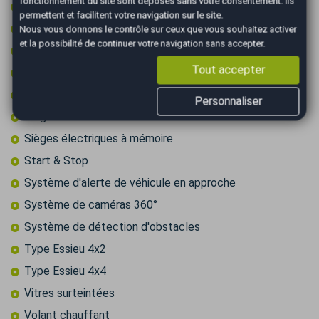
fonctionnement du site sont déposés sans votre consentement. Ils
Régulateur de vitesse adaptatif
permettent et facilitent votre navigation sur le site.
Retroviseur intérieur électrochrome
Nous vous donnons le contrôle sur ceux que vous souhaitez activer
et la possibilité de continuer votre navigation sans accepter.
Rétroviseurs électriques
Tout accepter
Rétroviseurs rabattables électriquement
Roue secours tempo + kit outils
Personnaliser
Sièges chauffants
Sièges électriques à mémoire
Start & Stop
Système d'alerte de véhicule en approche
Système de caméras 360°
Système de détection d'obstacles
Type Essieu 4x2
Type Essieu 4x4
Vitres surteintées
Volant chauffant