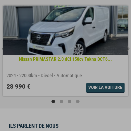
Nissan PRIMASTAR 2.0 dCi 150cv Tekna DCT6...
2024
-
22000km
-
Diesel
-
Automatique
28 990 €
VOIR LA VOITURE
ILS PARLENT DE NOUS