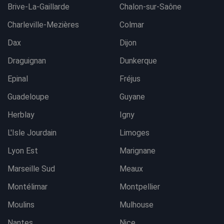
Brive-La-Gaillarde
Chalon-sur-Saône
Charleville-Mezières
Colmar
Dax
Dijon
Draguignan
Dunkerque
Epinal
Fréjus
Guadeloupe
Guyane
Herblay
Igny
L'Isle Jourdain
Limoges
Lyon Est
Marignane
Marseille Sud
Meaux
Montélimar
Montpellier
Moulins
Mulhouse
Nantes
Nice