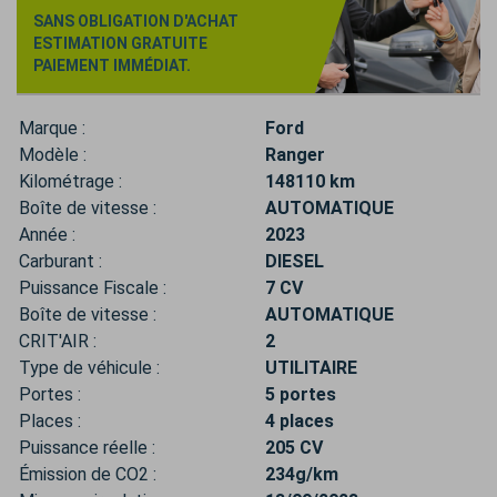
SANS OBLIGATION D'ACHAT
ESTIMATION GRATUITE
PAIEMENT IMMÉDIAT.
Marque :
Ford
Modèle :
Ranger
Kilométrage :
148110 km
Boîte de vitesse :
AUTOMATIQUE
Année :
2023
Carburant :
DIESEL
Puissance Fiscale :
7 CV
Boîte de vitesse :
AUTOMATIQUE
CRIT'AIR :
2
Type de véhicule :
UTILITAIRE
Portes :
5 portes
Places :
4 places
Puissance réelle :
205 CV
Émission de CO2 :
234g/km