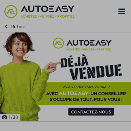
Retour
1
/33