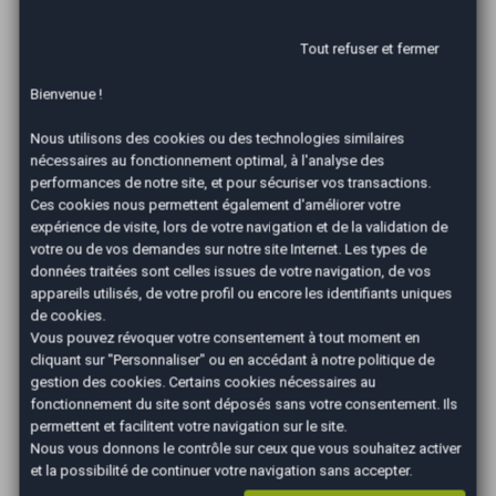
AutoEasy: le choix de l'efficacité
Tout refuser et fermer
Couvrant tout l'Hexagone avec plus de 40 agences
Bienvenue !
automobiles réparties sur tout le territoire, votre
réseau de proximité AutoEasy vous accompagne de
Nous utilisons des cookies ou des technologies similaires
A à Z pour
faciliter la vente de votre véhicule
.
nécessaires au fonctionnement optimal, à l'analyse des
Grâce à notre expertise et notre expérience, vous
performances de notre site, et pour sécuriser vos transactions.
Ces cookies nous permettent également d'améliorer votre
aurez ainsi l'assurance de réaliser une vente rapide
expérience de visite, lors de votre navigation et de la validation de
et dans les meilleures conditions de votre ancienne
votre ou de vos demandes sur notre site Internet. Les types de
voiture. En tant que professionnels, nous nous
données traitées sont celles issues de votre navigation, de vos
engageons à conclure
une vente de votre véhicule
appareils utilisés, de votre profil ou encore les identifiants uniques
au montant le plus juste pour vous
.
de cookies.
Vous pouvez révoquer votre consentement à tout moment en
cliquant sur "Personnaliser" ou en accédant à notre
politique de
Outre notre service d'intermédiation classique
gestion des cookies
. Certains cookies nécessaires au
entre particuliers, nous sommes en mesure
fonctionnement du site sont déposés sans votre consentement. Ils
d'effectuer la
reprise et le paiement de votre
permettent et facilitent votre navigation sur le site.
véhicule en 24 heures grâce à notre service de «
Nous vous donnons le contrôle sur ceux que vous souhaitez activer
et la possibilité de continuer votre navigation sans accepter.
rachat cash »
. Cette formule vous permet de