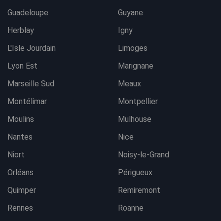
Guadeloupe
Guyane
Herblay
Igny
L'Isle Jourdain
Limoges
Lyon Est
Marignane
Marseille Sud
Meaux
Montélimar
Montpellier
Moulins
Mulhouse
Nantes
Nice
Niort
Noisy-le-Grand
Orléans
Périgueux
Quimper
Remiremont
Rennes
Roanne