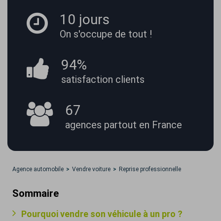
10 jours
On s'occupe
de tout !
94%
satisfaction
clients
67
agences partout
en France
Agence automobile
Vendre voiture
Reprise professionnelle
Sommaire
Pourquoi vendre son véhicule à un pro ?