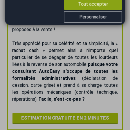
garantir sous 1 jour ouvré suivant la signature du
Tout accepter
contrat de vente et de
vous séparer de votre
ancienne voiture très rapidement
, le tout sans
Personnaliser
obligation d'achat de l'un de nos véhicules
proposés à la vente !
Très apprécié pour sa célérité et sa simplicité, la «
rachat cash » permet ainsi à n'importe quel
particulier de se dégager de toutes les lourdeurs
liées à la revente de son automobile
puisque votre
consultant AutoEasy s'occupe de toutes les
formalités administratives
(déclaration de
cession, carte grise) et prend à sa charge toutes
les opérations mécaniques (contrôle technique,
réparations).
Facile, n'est-ce-pas ?
ESTIMATION GRATUITE EN 2 MINUTES