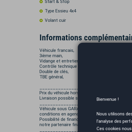
Start & Stop
Type Essieu 4x4
Volant cuir
Informations complémentai
Véhicule francais,
3ième main,
Vidange et entretien à jour,
Contrôle technique OK,
Double de clés,
TBE général,
___________________________________
Prix du véhicule hors frais de mise à la route e
Livraison possible sur devis,
Bienvenue !
___________________________________
Véhicule sous GARANTIE EUROPÉENNE - Possibili
Nous utilisons de
conditions en agence,
Possibilité de financement de 12 à 72mois, san
l'analyse des perf
notre partenaire financier).
Ces cookies nous 
___________________________________