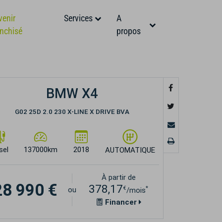
venir
Services
A
anchisé
propos
BMW X4
G02 25D 2.0 230 X-LINE X DRIVE BVA
sel
137000km
2018
AUTOMATIQUE
À partir de
28 990 €
378,17
€
*
ou
/mois
Financer