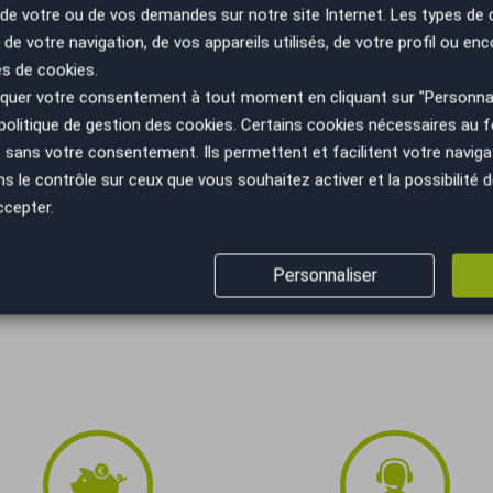
us vous proposons un large choix de véhicules
n de votre ou de vos demandes sur notre site Internet. Les types de
te Automobile depuis + de 10 Ans, AutoEasy LA
 de votre navigation, de vos appareils utilisés, de votre profil ou enc
éhicule proposé n'est plus disponible au moment de
es de cookies.
xactement à vos exigences, le réseau AutoEasy est en
ée afin de vous soumettre au mieux une offre
uer votre consentement à tout moment en cliquant sur "Personnal
politique de gestion des cookies
. Certains cookies nécessaires au
e AutoEasy à AURILLAC.
NE VISITE OU UN ESSAI,
sans votre consentement. Ils permettent et facilitent votre navigati
____________________________________________,
le contrôle sur ceux que vous souhaitez activer et la possibilité d
r faire la carte grise de votre véhicule,
ccepter.
Personnaliser