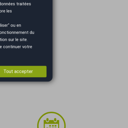
 données traitées
ore les
iser" ou en
 fonctionnement du
on sur le site.
e continuer votre
Tout accepter