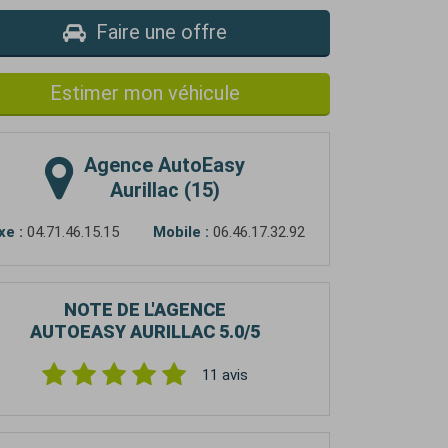
Faire une offre
Estimer mon véhicule
Agence
AutoEasy
Aurillac (15)
xe :
04.71.46.15.15
Mobile :
06.46.17.32.92
NOTE DE L'AGENCE
AUTOEASY AURILLAC
5.0
/5
11
avis