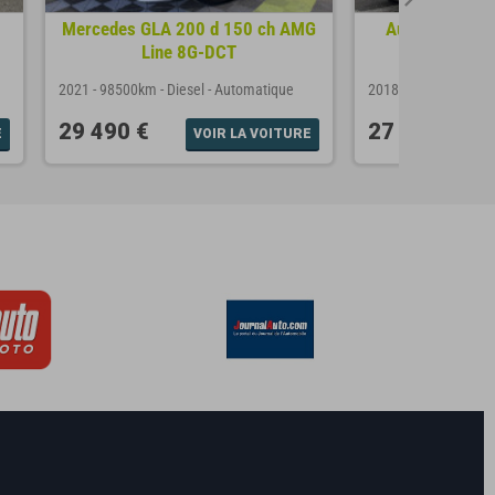
Mercedes GLA 200 d 150 ch AMG
Audi Q5 II 2.0
Line 8G-DCT
Quat
2021
-
98500km
-
Diesel
-
Automatique
2018
-
131660km
-
D
29 490 €
27 990 €
E
VOIR LA VOITURE