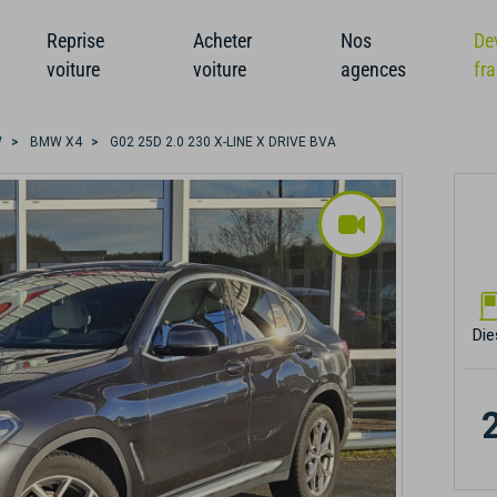
Reprise
Acheter
Nos
De
voiture
voiture
agences
fr
W
BMW X4
G02 25D 2.0 230 X-LINE X DRIVE BVA
Die