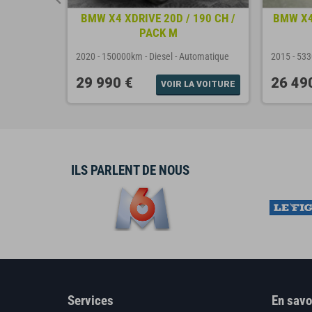
k R-Line
BMW X4 XDRIVE 20D / 190 CH /
BMW X4 
PACK M
matique
2020
-
150000km
-
Diesel
-
Automatique
2015
-
53
29 990 €
26 49
A VOITURE
VOIR LA VOITURE
ILS PARLENT DE NOUS
Services
En savo