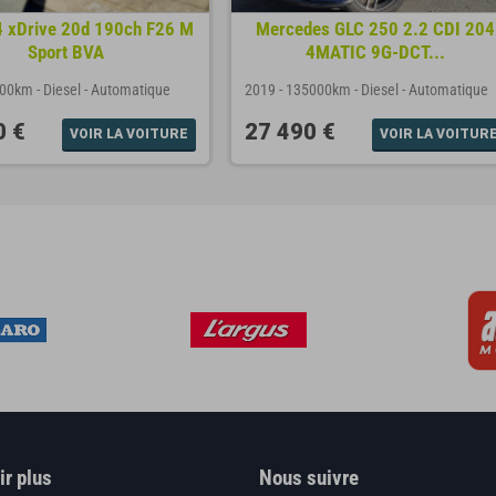
xDrive 20d 190ch F26 M
Mercedes GLC 250 2.2 CDI 204
Sport BVA
4MATIC 9G-DCT...
300km
-
Diesel
-
Automatique
2019
-
135000km
-
Diesel
-
Automatique
0 €
27 490 €
VOIR LA VOITURE
VOIR LA VOITUR
ir plus
Nous suivre