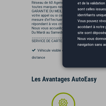
Réseau de 60 Agences AutoEasy en France - No
et de la validatio
toutes marques neufs et occasions. Spécialis
sont celles issues
GARANTIE DU MEILLEUR PRIX ! Si toutefois le v
identifiants uniqu
votre appel ou si celui ci ne correspond pas e
mesure d'effectuer une recherche personnalis
Vous pouvez révoq
répondant à vos critères de sélection.
accédant à notre
Nous vous accueillons dans nos locaux Agenc
Du Mardi au Samedi SUR RENDEZ VOUS POUR U
site sont déposés 
___________________________________
Nous vous donnons 
SERVICE DE CARTE GRISE nous sommes agrées pou
navigation sans a
Véhicule visible en Rendez-Vous Visio à
distance
Les Avantages AutoEasy