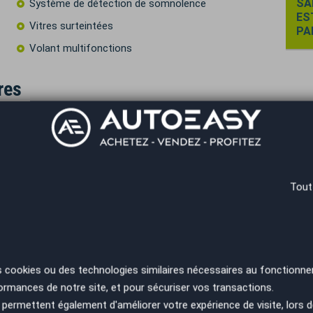
SA
Système de détection de somnolence
ES
Vitres surteintées
PA
Volant multifonctions
res
Tout
__________________________________________________
t certificat d’immatriculation (200€ TTC).
____________________________________________,
té d’extension de garantie jusqu’à 60 mois voir
s cookies ou des technologies similaires nécessaires au fonctionne
s obligation d'apport ( sous réserve acceptation de
ormances de notre site, et pour sécuriser vos transactions.
permettent également d'améliorer votre expérience de visite, lors d
____________________________________________,