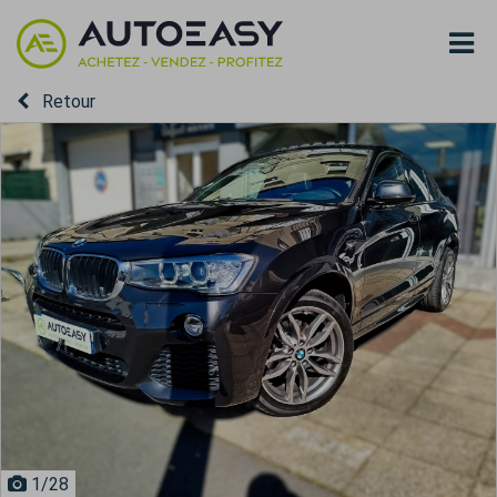
Retour
1
/28