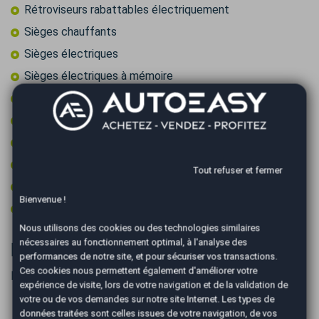
Rétroviseurs rabattables électriquement
Sièges chauffants
Sièges électriques
Sièges électriques à mémoire
Start & Stop
Suspension sport
Toit ouvrant électrique
Type Essieu 4x4
Tout refuser et fermer
Vitres surteintées
Bienvenue !
Volant sport
Nous utilisons des cookies ou des technologies similaires
nécessaires au fonctionnement optimal, à l'analyse des
Informations complémentaires
performances de notre site, et pour sécuriser vos transactions.
Ces cookies nous permettent également d'améliorer votre
Entretiens:
expérience de visite, lors de votre navigation et de la validation de
votre ou de vos demandes sur notre site Internet. Les types de
données traitées sont celles issues de votre navigation, de vos