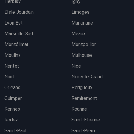
Herblay
Igny
L'Isle Jourdain
Limoges
Lyon Est
Marignane
Marseille Sud
Meaux
Montélimar
Montpellier
Moulins
Mulhouse
Nantes
Nice
Niort
Noisy-le-Grand
Orléans
Périgueux
Quimper
Remiremont
Rennes
Roanne
Rodez
Saint-Etienne
Saint-Paul
Saint-Pierre