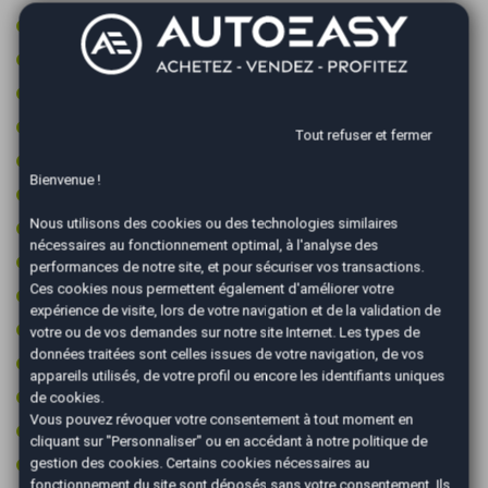
Jantes aluminium
Limiteur de vitesse
Ordinateur de bord
Ouverture de coffre main libre
Tout refuser et fermer
Ouverture du coffre électrique
Bienvenue !
Pack sport
Nous utilisons des cookies ou des technologies similaires
Palettes au volant
nécessaires au fonctionnement optimal, à l'analyse des
Phares directionnels
performances de notre site, et pour sécuriser vos transactions.
Ces cookies nous permettent également d'améliorer votre
Prise 12v
expérience de visite, lors de votre navigation et de la validation de
Prise audio USB
votre ou de vos demandes sur notre site Internet. Les types de
données traitées sont celles issues de votre navigation, de vos
Radar arrière de détection d'obstacles
appareils utilisés, de votre profil ou encore les identifiants uniques
Radar avant de détection d'obstacles
de cookies.
Vous pouvez révoquer votre consentement à tout moment en
Reconnaissance des panneaux de signalisation
cliquant sur "Personnaliser" ou en accédant à notre
politique de
Régulateur de vitesse
gestion des cookies
. Certains cookies nécessaires au
fonctionnement du site sont déposés sans votre consentement. Ils