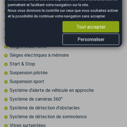
Régulateur de vitesse adaptatif
permettent et facilitent votre navigation sur le site.
Nous vous donnons le contrôle sur ceux que vous souhaitez activer
Retroviseur intérieur électrochrome
et la possibilité de continuer votre navigation sans accepter.
Rétroviseurs dégivrants
Tout accepter
Rétroviseurs électriques
Rétroviseurs rabattables électriquement
Personnaliser
Sièges chauffants
Sièges électriques à mémoire
Start & Stop
Suspension pilotée
Suspension sport
Système d'alerte de véhicule en approche
Système de caméras 360°
Système de détection d'obstacles
Système de détection de somnolence
Vitres surteintées