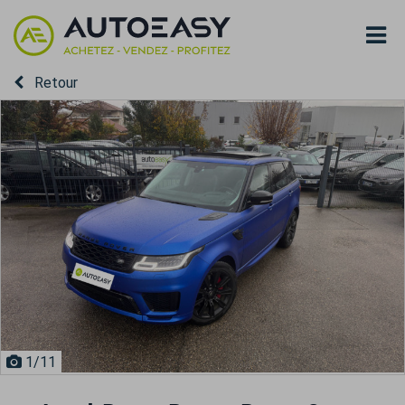
Retour
1
/11