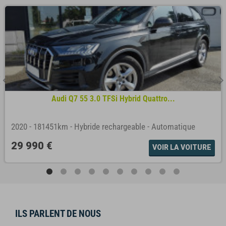
Audi Q7 55 3.0 TFSi Hybrid Quattro...
2020
-
181451km
-
Hybride rechargeable
-
Automatique
29 990 €
VOIR LA VOITURE
ILS PARLENT DE NOUS