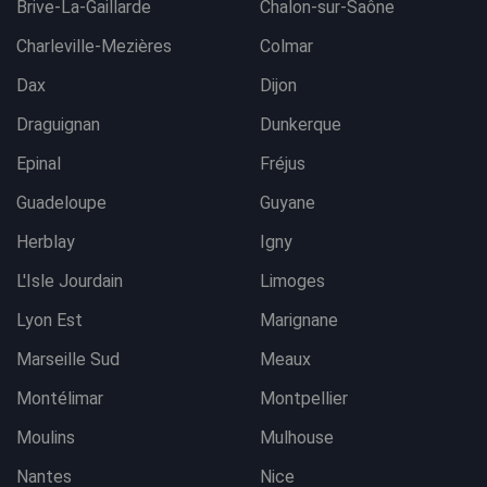
Brive-La-Gaillarde
Chalon-sur-Saône
Charleville-Mezières
Colmar
Dax
Dijon
Draguignan
Dunkerque
Epinal
Fréjus
Guadeloupe
Guyane
Herblay
Igny
L'Isle Jourdain
Limoges
Lyon Est
Marignane
Marseille Sud
Meaux
Montélimar
Montpellier
Moulins
Mulhouse
Nantes
Nice