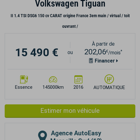
Volkswagen Tiguan
II 1.4 TSI DSG6 150 cv CARAT origine France 3em main / virtual / toit
ouvrant /
À partir de
15 490 €
202,06
€
*
ou
/mois
Financer
Essence
145000km
2016
AUTOMATIQUE
Estimer mon véhicule
Agence
AutoEasy