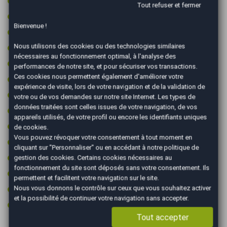
Rétroviseurs électriques
Tout refuser et fermer
Rétroviseurs rabattables électriquement
Bienvenue !
Sièges chauffants
Nous utilisons des cookies ou des technologies similaires
Start & Stop
nécessaires au fonctionnement optimal, à l'analyse des
Système d'alerte de véhicule en approche
performances de notre site, et pour sécuriser vos transactions.
Ces cookies nous permettent également d'améliorer votre
Système de caméras 360°
expérience de visite, lors de votre navigation et de la validation de
Système de détection d'obstacles
votre ou de vos demandes sur notre site Internet. Les types de
données traitées sont celles issues de votre navigation, de vos
Système de détection de somnolence
appareils utilisés, de votre profil ou encore les identifiants uniques
Toit ouvrant panoramique
de cookies.
Vous pouvez révoquer votre consentement à tout moment en
Type Essieu 4x2
cliquant sur "Personnaliser" ou en accédant à notre
politique de
Vitres surteintées
gestion des cookies
. Certains cookies nécessaires au
fonctionnement du site sont déposés sans votre consentement. Ils
Volant chauffant
permettent et facilitent votre navigation sur le site.
Volant cuir
Nous vous donnons le contrôle sur ceux que vous souhaitez activer
et la possibilité de continuer votre navigation sans accepter.
Volant multifonctions
Tout accepter