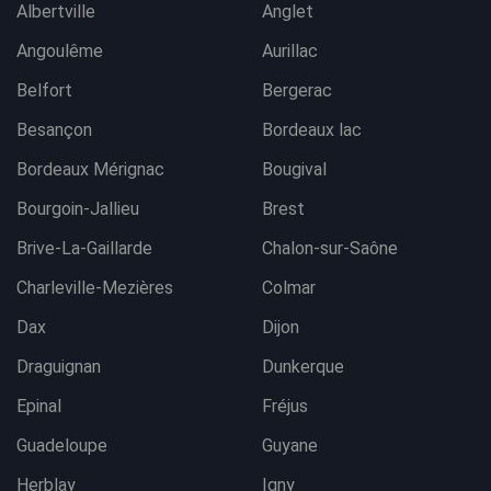
Albertville
Anglet
Angoulême
Aurillac
Belfort
Bergerac
Besançon
Bordeaux lac
Bordeaux Mérignac
Bougival
Bourgoin-Jallieu
Brest
Brive-La-Gaillarde
Chalon-sur-Saône
Charleville-Mezières
Colmar
Dax
Dijon
Draguignan
Dunkerque
Epinal
Fréjus
Guadeloupe
Guyane
Herblay
Igny