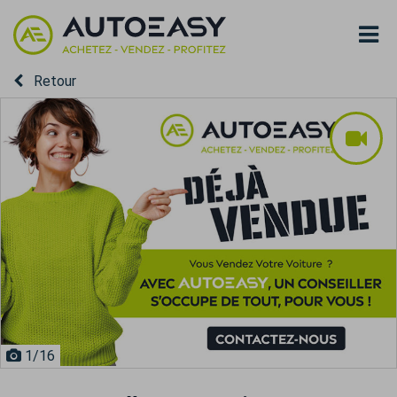
Retour
1
/16