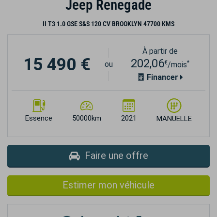
Jeep Renegade
II T3 1.0 GSE S&S 120 CV BROOKLYN 47700 KMS
À partir de
15 490 €
202,06
€
*
ou
/mois
Financer
Essence
50000km
2021
MANUELLE
Faire une offre
Estimer mon véhicule