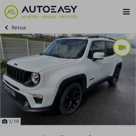
Retour
1
/19