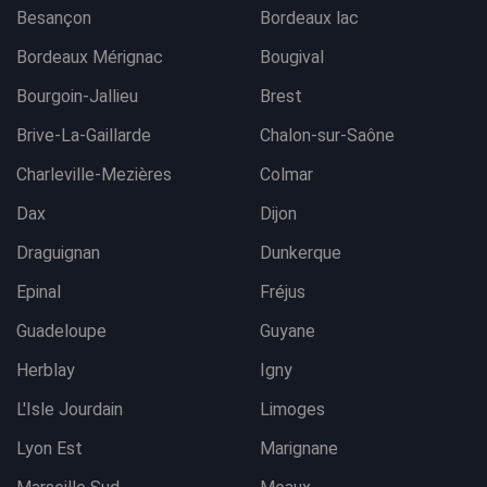
Besançon
Bordeaux lac
Bordeaux Mérignac
Bougival
Bourgoin-Jallieu
Brest
Brive-La-Gaillarde
Chalon-sur-Saône
Charleville-Mezières
Colmar
Dax
Dijon
Draguignan
Dunkerque
Epinal
Fréjus
Guadeloupe
Guyane
Herblay
Igny
L'Isle Jourdain
Limoges
Lyon Est
Marignane