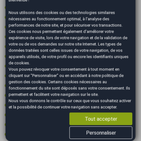
Bienvenue !
Limiteur de vitesse
Nous utilisons des cookies ou des technologies similaires
Ordinateur de bord
nécessaires au fonctionnement optimal, à l'analyse des
performances de notre site, et pour sécuriser vos transactions.
Peinture integrale
Ces cookies nous permettent également d'améliorer votre
Prise 12v
expérience de visite, lors de votre navigation et de la validation de
votre ou de vos demandes sur notre site Internet. Les types de
Prise audio USB
données traitées sont celles issues de votre navigation, de vos
Radar arrière de détection d'obstacles
appareils utilisés, de votre profil ou encore les identifiants uniques
de cookies.
Reconnaissance des panneaux de signalisation
Vous pouvez révoquer votre consentement à tout moment en
Régulateur de vitesse
cliquant sur "Personnaliser" ou en accédant à notre
politique de
gestion des cookies
. Certains cookies nécessaires au
Retroviseur intérieur électrochrome
fonctionnement du site sont déposés sans votre consentement. Ils
Rétroviseurs dégivrants
permettent et facilitent votre navigation sur le site.
Nous vous donnons le contrôle sur ceux que vous souhaitez activer
Rétroviseurs électriques
et la possibilité de continuer votre navigation sans accepter.
Rétroviseurs rabattables électriquement
Tout accepter
Start & Stop
Personnaliser
Vitres surteintées