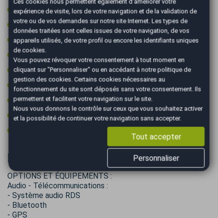
Ces cookies nous permettent également d'améliorer votre
Start & Stop
expérience de visite, lors de votre navigation et de la validation de
votre ou de vos demandes sur notre site Internet. Les types de
Système d'alerte de véhicule en approche
données traitées sont celles issues de votre navigation, de vos
Système de détection d'obstacles
appareils utilisés, de votre profil ou encore les identifiants uniques
de cookies.
Système de détection de somnolence
Vous pouvez révoquer votre consentement à tout moment en
Type Essieu 4x2
cliquant sur "Personnaliser" ou en accédant à notre
politique de
gestion des cookies
. Certains cookies nécessaires au
Vitres surteintées
fonctionnement du site sont déposés sans votre consentement. Ils
Volant chauffant
permettent et facilitent votre navigation sur le site.
Nous vous donnons le contrôle sur ceux que vous souhaitez activer
Volant cuir
et la possibilité de continuer votre navigation sans accepter.
Volant multifonctions
Tout accepter
Informations complémentaires
Personnaliser
OPTIONS ET ÉQUIPEMENTS :
Audio - Télécommunications :
- Système audio RDS
- Bluetooth
- GPS