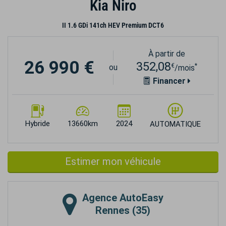
Kia Niro
II 1.6 GDi 141ch HEV Premium DCT6
À partir de
26 990 €
352,08
€
*
ou
/mois
Financer
Hybride
13660km
2024
AUTOMATIQUE
Estimer mon véhicule
Agence
AutoEasy
Rennes (35)