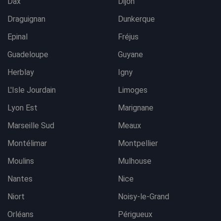
Dax
Dijon
Draguignan
Dunkerque
Epinal
Fréjus
Guadeloupe
Guyane
Herblay
Igny
L'Isle Jourdain
Limoges
Lyon Est
Marignane
Marseille Sud
Meaux
Montélimar
Montpellier
Moulins
Mulhouse
Nantes
Nice
Niort
Noisy-le-Grand
Orléans
Périgueux