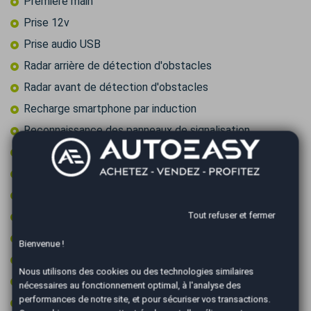
Première main
Prise 12v
Prise audio USB
Radar arrière de détection d'obstacles
Radar avant de détection d'obstacles
Recharge smartphone par induction
Reconnaissance des panneaux de signalisation
Régulateur de vitesse
Régulateur de vitesse adaptatif
Retroviseur intérieur électrochrome
Rétroviseurs dégivrants
Tout refuser et fermer
Rétroviseurs électriques
Bienvenue !
Rétroviseurs rabattables électriquement
Nous utilisons des cookies ou des technologies similaires
Sièges chauffants
nécessaires au fonctionnement optimal, à l'analyse des
performances de notre site, et pour sécuriser vos transactions.
Sièges électriques