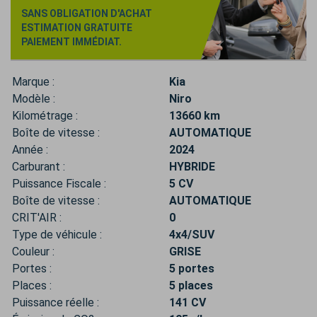
SANS OBLIGATION D'ACHAT
ESTIMATION GRATUITE
PAIEMENT IMMÉDIAT.
Marque :
Kia
Modèle :
Niro
Kilométrage :
13660 km
Boîte de vitesse :
AUTOMATIQUE
Année :
2024
Carburant :
HYBRIDE
Puissance Fiscale :
5 CV
Boîte de vitesse :
AUTOMATIQUE
CRIT'AIR :
0
Type de véhicule :
4x4/SUV
Couleur :
GRISE
Portes :
5 portes
Places :
5 places
Puissance réelle :
141 CV