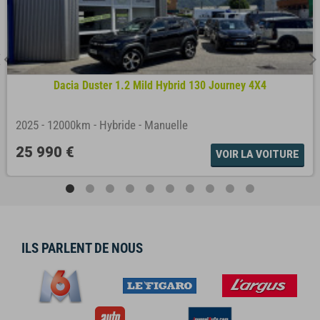
Dacia Duster 1.2 Mild Hybrid 130 Journey 4X4
2025
-
12000km
-
Hybride
-
Manuelle
25 990 €
VOIR LA VOITURE
ILS PARLENT DE NOUS