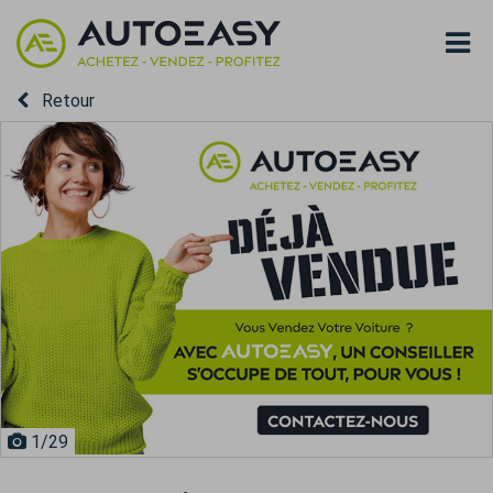
Retour
1
/29