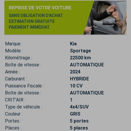
REPRISE DE VOTRE VOITURE
SANS OBLIGATION D'ACHAT
ESTIMATION GRATUITE
PAIEMENT IMMÉDIAT.
Marque :
Kia
Modèle :
Sportage
Kilométrage :
22500 km
Boîte de vitesse :
AUTOMATIQUE
Année :
2024
Carburant :
HYBRIDE
Puissance Fiscale :
10 CV
Boîte de vitesse :
AUTOMATIQUE
CRIT'AIR :
1
Type de véhicule :
4x4/SUV
Couleur :
GRIS
Portes :
5 portes
Places :
5 places