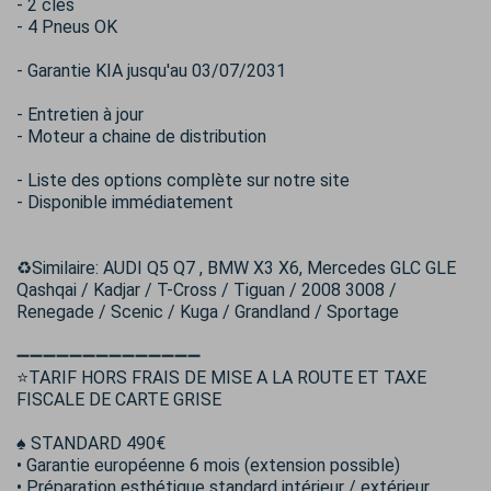
- 2 clés
- 4 Pneus OK
- Garantie KIA jusqu'au 03/07/2031
- Entretien à jour
- Moteur a chaine de distribution
- Liste des options complète sur notre site
- Disponible immédiatement
♻️Similaire: AUDI Q5 Q7 , BMW X3 X6, Mercedes GLC GLE
Qashqai / Kadjar / T-Cross / Tiguan / 2008 3008 /
Renegade / Scenic / Kuga / Grandland / Sportage
➖➖➖➖➖➖➖➖➖➖➖➖➖➖
⭐TARIF HORS FRAIS DE MISE A LA ROUTE ET TAXE
FISCALE DE CARTE GRISE
♠️ STANDARD 490€
• Garantie européenne 6 mois (extension possible)
• Préparation esthétique standard intérieur / extérieur