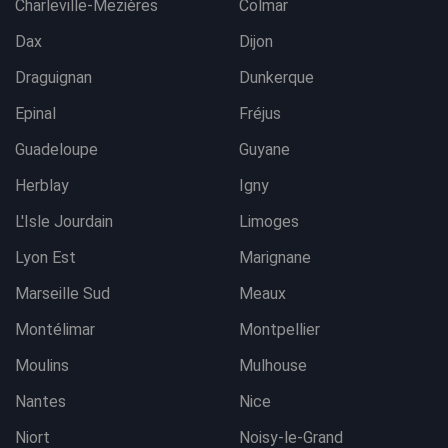
Charleville-Mezières
Colmar
Dax
Dijon
Draguignan
Dunkerque
Epinal
Fréjus
Guadeloupe
Guyane
Herblay
Igny
L'Isle Jourdain
Limoges
Lyon Est
Marignane
Marseille Sud
Meaux
Montélimar
Montpellier
Moulins
Mulhouse
Nantes
Nice
Niort
Noisy-le-Grand