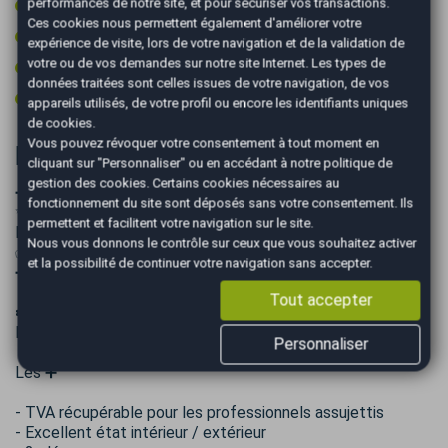
performances de notre site, et pour sécuriser vos transactions.
Vitres surteintées
Ces cookies nous permettent également d'améliorer votre
Volant cuir
expérience de visite, lors de votre navigation et de la validation de
votre ou de vos demandes sur notre site Internet. Les types de
Volant multifonctions
données traitées sont celles issues de votre navigation, de vos
Volant sport
appareils utilisés, de votre profil ou encore les identifiants uniques
de cookies.
Vous pouvez révoquer votre consentement à tout moment en
Informations complémentaires
cliquant sur "Personnaliser" ou en accédant à notre
politique de
gestion des cookies
. Certains cookies nécessaires au
➖➖➖➖➖➖➖➖➖➖➖➖➖➖
fonctionnement du site sont déposés sans votre consentement. Ils
✨PLUS DE PHOTOS SUR NOTRE SITE AUTOEASY
permettent et facilitent votre navigation sur le site.
Montpellier✨
Nous vous donnons le contrôle sur ceux que vous souhaitez activer
✅Véhicule origine France PAS DE MALUS
et la possibilité de continuer votre navigation sans accepter.
➖➖➖➖➖➖➖➖➖➖➖➖➖➖
Tout accepter
☘️ Eligible à l'extension de garantie Opteven Excellence
Plus ( Assimilé constructeur ) a partir de 48€/mois
Personnaliser
Les ➕
- TVA récupérable pour les professionnels assujettis
- Excellent état intérieur / extérieur