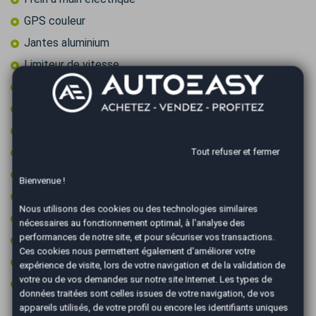
GPS couleur
Jantes aluminium
Limiteur de vitesse
Ordinateur de bord
Prise 12v
Radar arrière de détection d'obstacles
Régulateur de vitesse
Tout refuser et fermer
Rétroviseurs électriques
Bienvenue !
Sièges chauffants
Nous utilisons des cookies ou des technologies similaires
Type Essieu 4x2
nécessaires au fonctionnement optimal, à l'analyse des
performances de notre site, et pour sécuriser vos transactions.
Vitres surteintées
Ces cookies nous permettent également d'améliorer votre
Volant cuir
expérience de visite, lors de votre navigation et de la validation de
votre ou de vos demandes sur notre site Internet. Les types de
Volant multifonctions
données traitées sont celles issues de votre navigation, de vos
appareils utilisés, de votre profil ou encore les identifiants uniques