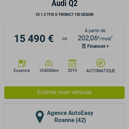
Audi Q2
35 1.5 TFSI S-TRONIC7 150 DESIGN
À partir de
15 490 €
202,06
€
*
ou
/mois
Financer
Essence
104206km
2019
AUTOMATIQUE
Estimer mon véhicule
Agence
AutoEasy
Roanne (42)