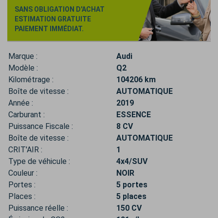
SANS OBLIGATION D'ACHAT
ESTIMATION GRATUITE
PAIEMENT IMMÉDIAT.
Marque :
Audi
Modèle :
Q2
Kilométrage :
104206 km
Boîte de vitesse :
AUTOMATIQUE
Année :
2019
Carburant :
ESSENCE
Puissance Fiscale :
8 CV
Boîte de vitesse :
AUTOMATIQUE
CRIT'AIR :
1
Type de véhicule :
4x4/SUV
Couleur :
NOIR
Portes :
5 portes
Places :
5 places
Puissance réelle :
150 CV