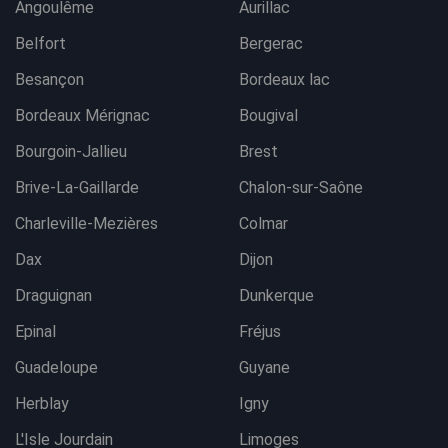
Angoulême
Aurillac
Belfort
Bergerac
Besançon
Bordeaux lac
Bordeaux Mérignac
Bougival
Bourgoin-Jallieu
Brest
Brive-La-Gaillarde
Chalon-sur-Saône
Charleville-Mezières
Colmar
Dax
Dijon
Draguignan
Dunkerque
Epinal
Fréjus
Guadeloupe
Guyane
Herblay
Igny
L'Isle Jourdain
Limoges