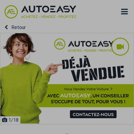
Retour
1
/18