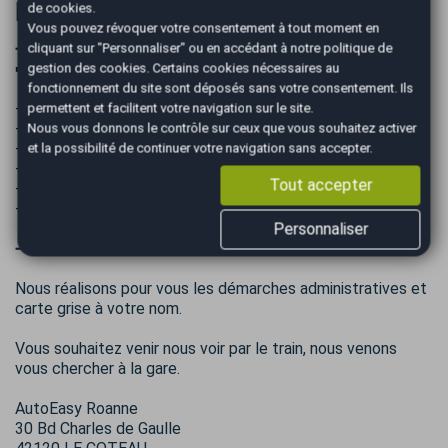
Informations complémentaires
de cookies.
Vous pouvez révoquer votre consentement à tout moment en
➖➖➖➖➖➖➖➖➖➖➖➖➖➖➖➖➖➖➖➖➖➖➖➖➖
cliquant sur "Personnaliser" ou en accédant à notre
politique de
➡️ Ce qu’il faut savoir sur ce véhicule :
gestion des cookies
. Certains cookies nécessaires au
fonctionnement du site sont déposés sans votre consentement. Ils
- Véhicule en bon état !
permettent et facilitent votre navigation sur le site.
- Entretiens à jours (factures présentes)
Nous vous donnons le contrôle sur ceux que vous souhaitez activer
- Dernier entretien effectué le 08/12/2025
et la possibilité de continuer votre navigation sans accepter.
- Contrôle technique Vierge
Tout accepter
- Double des clés
- Disponible immédiatement
Personnaliser
➖➖➖➖➖➖➖➖➖➖➖➖➖➖➖➖➖➖➖➖➖➖➖➖➖
Nous réalisons pour vous les démarches administratives et
carte grise à votre nom.
Vous souhaitez venir nous voir par le train, nous venons
vous chercher à la gare.
AutoEasy Roanne
30 Bd Charles de Gaulle