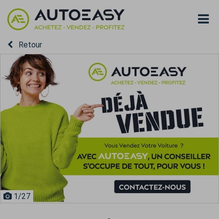
Retour
1
/27