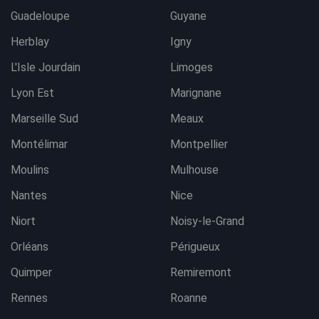
Guadeloupe
Guyane
Herblay
Igny
L'Isle Jourdain
Limoges
Lyon Est
Marignane
Marseille Sud
Meaux
Montélimar
Montpellier
Moulins
Mulhouse
Nantes
Nice
Niort
Noisy-le-Grand
Orléans
Périgueux
Quimper
Remiremont
Rennes
Roanne