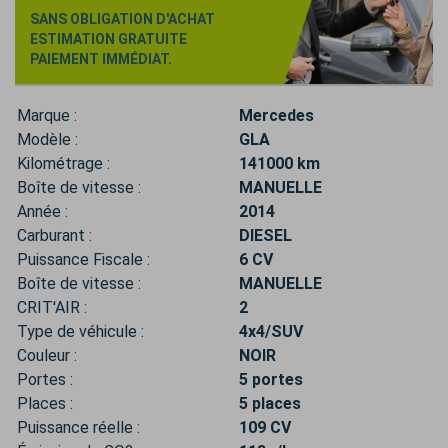
SANS OBLIGATION D'ACHAT
ESTIMATION GRATUITE
PAIEMENT IMMÉDIAT.
Marque :
Mercedes
Modèle :
GLA
Kilométrage :
141000 km
Boîte de vitesse :
MANUELLE
Année :
2014
Carburant :
DIESEL
Puissance Fiscale :
6 CV
Boîte de vitesse :
MANUELLE
CRIT'AIR :
2
Type de véhicule :
4x4/SUV
Couleur :
NOIR
Portes :
5 portes
Places :
5 places
Puissance réelle :
109 CV