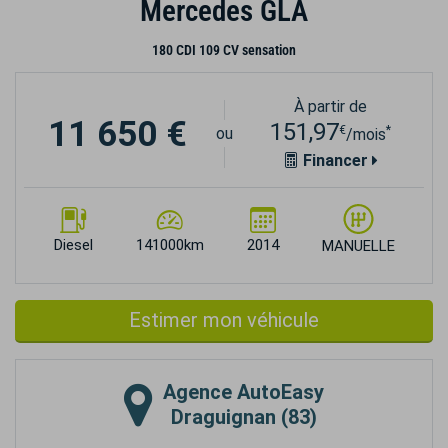
Mercedes GLA
180 CDI 109 CV sensation
À partir de
11 650 €
151,97
€
*
ou
/mois
Financer
Diesel
141000km
2014
MANUELLE
Estimer mon véhicule
Agence
AutoEasy
Draguignan (83)