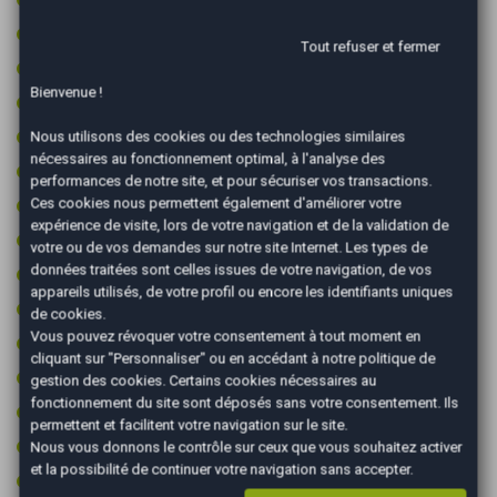
Commandes vocales
Tout refuser et fermer
Contrôle pression des pneus
Bienvenue !
Contrôle technique ok
Détecteur de pluie
Nous utilisons des cookies ou des technologies similaires
nécessaires au fonctionnement optimal, à l'analyse des
Fixations ISOFIX
performances de notre site, et pour sécuriser vos transactions.
Frein à main électrique
Ces cookies nous permettent également d'améliorer votre
expérience de visite, lors de votre navigation et de la validation de
Intérieur semi-cuir
votre ou de vos demandes sur notre site Internet. Les types de
données traitées sont celles issues de votre navigation, de vos
Jantes 19 pouces
appareils utilisés, de votre profil ou encore les identifiants uniques
Jantes aluminium
de cookies.
Vous pouvez révoquer votre consentement à tout moment en
Limiteur de vitesse
cliquant sur "Personnaliser" ou en accédant à notre
politique de
Ordinateur de bord
gestion des cookies
. Certains cookies nécessaires au
fonctionnement du site sont déposés sans votre consentement. Ils
Ouverture du coffre électrique
permettent et facilitent votre navigation sur le site.
Peinture integrale
Nous vous donnons le contrôle sur ceux que vous souhaitez activer
et la possibilité de continuer votre navigation sans accepter.
Prise 12v