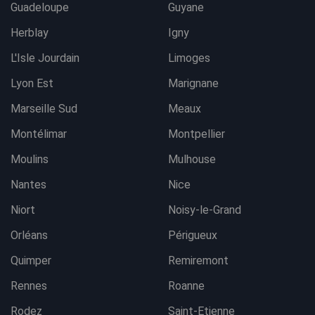
Guadeloupe
Guyane
Herblay
Igny
L'Isle Jourdain
Limoges
Lyon Est
Marignane
Marseille Sud
Meaux
Montélimar
Montpellier
Moulins
Mulhouse
Nantes
Nice
Niort
Noisy-le-Grand
Orléans
Périgueux
Quimper
Remiremont
Rennes
Roanne
Rodez
Saint-Etienne