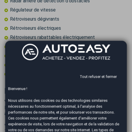
Radar arrière de détection d'obstacles
Régulateur de vitesse
Rétroviseurs dégivrants
Rétroviseurs électriques
Rétroviseurs rabattables électriquement
Roue secours tempo + kit outils
Vitres surteintées
Volant cuir
Volant multifonctions
Tout refuser et fermer
Bienvenue !
Informations complémentaires
Nous utilisons des cookies ou des technologies similaires
Véhicule visible UNIQUEMENT sur RDV à L'île de la
nécessaires au fonctionnement optimal, à l'analyse des
RÉUNION
performances de notre site, et pour sécuriser vos transactions.
avec votre conseiller commercial Paul Bentolila
Ces cookies nous permettent également d'améliorer votre
expérience de visite, lors de votre navigation et de la validation de
* Inclus dans la Garantie (Moteur – Boîte de vitesse –
votre ou de vos demandes sur notre site Internet. Les types de
Transmission - Circuit de refroidissement - Direction -