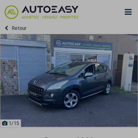
Retour
1
/15