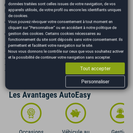
données traitées sont celles issues de votre navigation, de vos
Circuit électrique - Freinage - Système d'alimentation -
appareils utilisés, de votre profil ou encore les identifiants uniques
Pont)
de cookies.
Vous pouvez révoquer votre consentement à tout moment en
* Prix du véhicule hors frais du certificat d'immatriculation.
cliquant sur "Personnaliser" ou en accédant à notre
politique de
gestion des cookies
. Certains cookies nécessaires au
* Option : PACK EASY LUXE (990 euros)
fonctionnement du site sont déposés sans votre consentement. Ils
permettent et facilitent votre navigation sur le site.
- Carte Grise
Nous vous donnons le contrôle sur ceux que vous souhaitez activer
- Nettoyage Complet professionnel
et la possibilité de continuer votre navigation sans accepter.
- Plein du véhicule
- Gestion du dossier complet.
Tout accepter
- Livraison du véhicule à domicile
Personnaliser
Les Avantages AutoEasy
Occasions
Véhicule au
Gestion