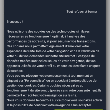
Intérieur cuir
Tout refuser et fermer
Intérieur semi-cuir
Jantes 19 pouces
Bienvenue !
Jantes aluminium
Nous utilisons des cookies ou des technologies similaires
Kit de gonflage (sans roue de secours)
nécessaires au fonctionnement optimal, à l'analyse des
performances de notre site, et pour sécuriser vos transactions.
Limiteur de vitesse
Ces cookies nous permettent également d'améliorer votre
Ordinateur de bord
expérience de visite, lors de votre navigation et de la validation de
votre ou de vos demandes sur notre site Internet. Les types de
Ouverture du coffre électrique
données traitées sont celles issues de votre navigation, de vos
appareils utilisés, de votre profil ou encore les identifiants uniques
Pack chrome
de cookies.
Pack éclairage ambiance
Vous pouvez révoquer votre consentement à tout moment en
cliquant sur "Personnaliser" ou en accédant à notre
politique de
Pack luxe
gestion des cookies
. Certains cookies nécessaires au
Pack visibilite
fonctionnement du site sont déposés sans votre consentement. Ils
permettent et facilitent votre navigation sur le site.
Palettes au volant
Nous vous donnons le contrôle sur ceux que vous souhaitez activer
Peinture integrale
et la possibilité de continuer votre navigation sans accepter.