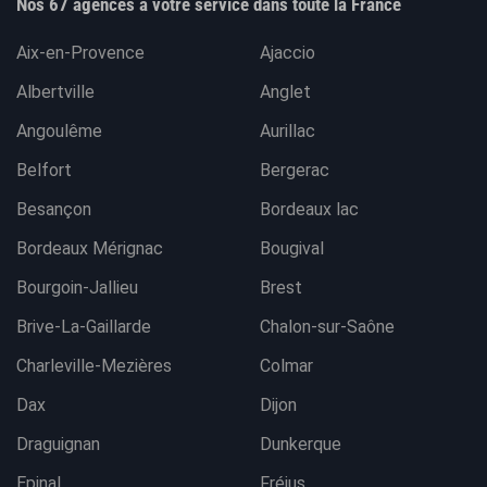
Nos 67 agences à votre service dans toute la France
Aix-en-Provence
Ajaccio
Albertville
Anglet
Angoulême
Aurillac
Belfort
Bergerac
Besançon
Bordeaux lac
Bordeaux Mérignac
Bougival
Bourgoin-Jallieu
Brest
Brive-La-Gaillarde
Chalon-sur-Saône
Charleville-Mezières
Colmar
Dax
Dijon
Draguignan
Dunkerque
Epinal
Fréjus