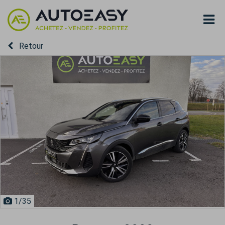
Retour
1
/35