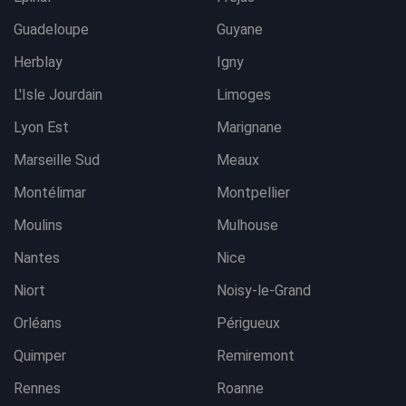
Guadeloupe
Guyane
Herblay
Igny
L'Isle Jourdain
Limoges
Lyon Est
Marignane
Marseille Sud
Meaux
Montélimar
Montpellier
Moulins
Mulhouse
Nantes
Nice
Niort
Noisy-le-Grand
Orléans
Périgueux
Quimper
Remiremont
Rennes
Roanne