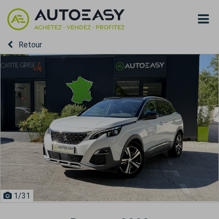
Retour
1
/31