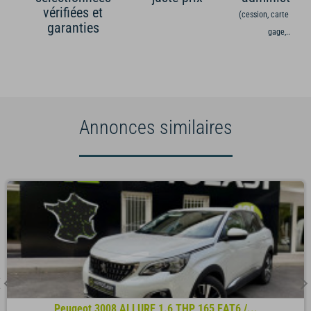
vérifiées et
(cession, carte grise,
garanties
gage,...)
Annonces similaires
Peugeot 3008 ALLURE 1.6 THP 165 EAT6 /...