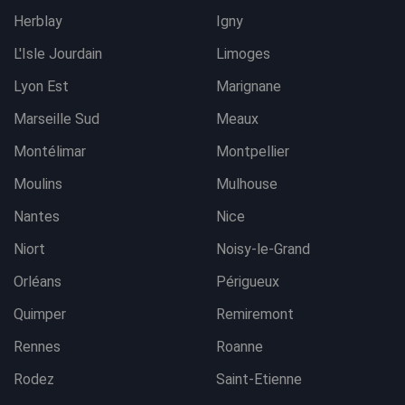
Herblay
Igny
L'Isle Jourdain
Limoges
Lyon Est
Marignane
Marseille Sud
Meaux
Montélimar
Montpellier
Moulins
Mulhouse
Nantes
Nice
Niort
Noisy-le-Grand
Orléans
Périgueux
Quimper
Remiremont
Rennes
Roanne
Rodez
Saint-Etienne