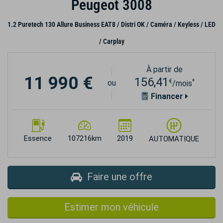
Peugeot 3008
1.2 Puretech 130 Allure Business EAT8 / Distri OK / Caméra / Keyless / LED
/ Carplay
À partir de
11 990 €
156,41
€
*
ou
/mois
Financer
Essence
107216km
2019
AUTOMATIQUE
Faire une offre
Estimer mon véhicule