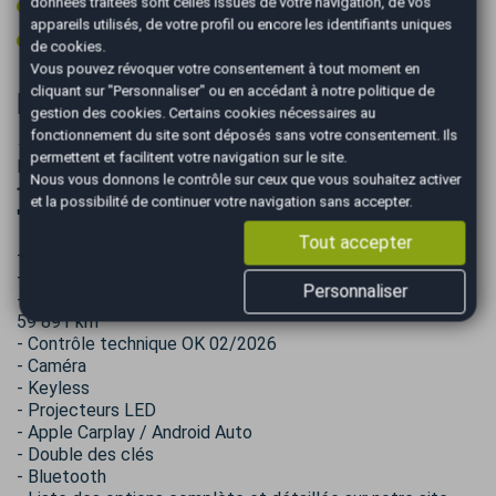
données traitées sont celles issues de votre navigation, de vos
Vitres surteintées
appareils utilisés, de votre profil ou encore les identifiants uniques
Volant multifonctions
de cookies.
Vous pouvez révoquer votre consentement à tout moment en
cliquant sur "Personnaliser" ou en accédant à notre
politique de
Informations complémentaires
gestion des cookies
. Certains cookies nécessaires au
fonctionnement du site sont déposés sans votre consentement. Ils
✦ Plus de photos sur notre site : AUTOEASY Salon-de-
permettent et facilitent votre navigation sur le site.
Provence
Nous vous donnons le contrôle sur ceux que vous souhaitez activer
➖➖➖➖➖➖➖➖➖➖➖➖➖➖➖➖➖➖➖➖➖➖➖➖➖
et la possibilité de continuer votre navigation sans accepter.
➡️ Ce qu’il faut savoir sur ce véhicule :
Tout accepter
- Véhicule en bon état intérieur et extérieur
- Dernier entretien chez Peugeot 06/2026 à 107 108 km
Personnaliser
- Remplacement Kit Distribution chez Peugeot 05/2023 à
59 891 km
- Contrôle technique OK 02/2026
- Caméra
- Keyless
- Projecteurs LED
- Apple Carplay / Android Auto
- Double des clés
- Bluetooth