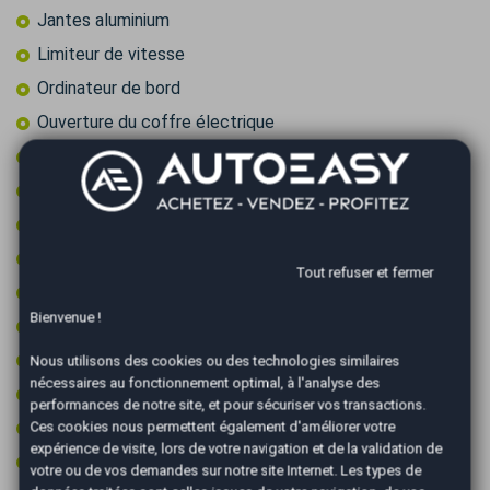
Jantes aluminium
Limiteur de vitesse
Ordinateur de bord
Ouverture du coffre électrique
Prise 12v
Prise audio USB
Radar arrière de détection d'obstacles
Radar avant de détection d'obstacles
Tout refuser et fermer
Recharge smartphone par induction
Bienvenue !
Régulateur de vitesse
Retroviseur intérieur électrochrome
Nous utilisons des cookies ou des technologies similaires
nécessaires au fonctionnement optimal, à l'analyse des
Rétroviseurs électriques
performances de notre site, et pour sécuriser vos transactions.
Rétroviseurs rabattables électriquement
Ces cookies nous permettent également d'améliorer votre
expérience de visite, lors de votre navigation et de la validation de
Roue secours tempo + kit outils
votre ou de vos demandes sur notre site Internet. Les types de