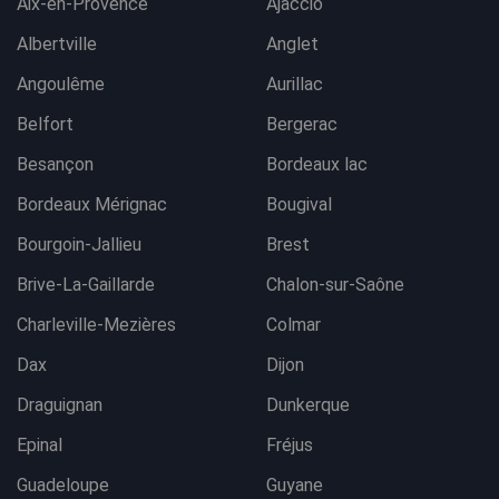
Aix-en-Provence
Ajaccio
Albertville
Anglet
Angoulême
Aurillac
Belfort
Bergerac
Besançon
Bordeaux lac
Bordeaux Mérignac
Bougival
Bourgoin-Jallieu
Brest
Brive-La-Gaillarde
Chalon-sur-Saône
Charleville-Mezières
Colmar
Dax
Dijon
Draguignan
Dunkerque
Epinal
Fréjus
Guadeloupe
Guyane